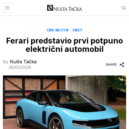
СВЕ ВЕСТИ
·
СВЕТ
Ferari predstavio prvi potpuno
električni automobil
by
Nulta Tačka
SHARE
26/05/2026