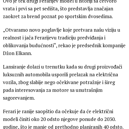
Ovo je tek drugi Ferarijev model u istoriji sa četvoro
vrata i prvi sa pet sedišta, što predstavlja značajan
zaokret za brend poznat po sportskim dvosedima.
„Otvaramo novo poglavlje koje pretvara našu viziju u
realnost i jača Ferarijevu tradiciju predviđanja i
oblikovanja budućnosti“, rekao je predsednik kompanije
Džon Elkann.
Lansiranje dolazi u trenutku kada su drugi proizvođači
luksuznih automobila usporili prelazak na električna
vozila, zbog slabije nego očekivane potražnje i šireg
pada interesovanja za motore sa unutrašnjim
sagorevanjem.
Ferari je ranije saopštio da očekuje da će električni
modeli činiti oko 20 odsto njegove ponude do 2030.
godine, što je manje od prethodno planiranih 40 odsto.