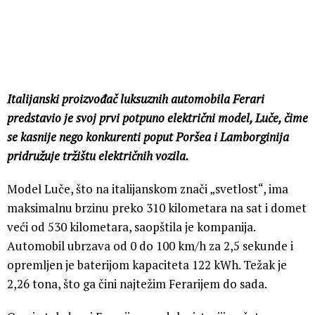
Italijanski proizvođač luksuznih automobila Ferari
predstavio je svoj prvi potpuno električni model, Luče, čime
se kasnije nego konkurenti poput Poršea i Lamborginija
pridružuje tržištu električnih vozila.
Model Luče, što na italijanskom znači „svetlost“, ima
maksimalnu brzinu preko 310 kilometara na sat i domet
veći od 530 kilometara, saopštila je kompanija.
Automobil ubrzava od 0 do 100 km/h za 2,5 sekunde i
opremljen je baterijom kapaciteta 122 kWh. Težak je
2,26 tona, što ga čini najtežim Ferarijem do sada.