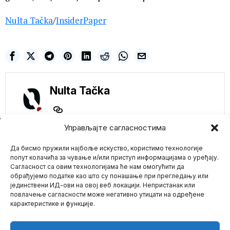
Nulta Tačka
/
InsiderPaper
Nulta Tačka
NE PROPUSTITE
Управљајте сагласностима
Sve Više Sportista
Да бисмо пружили најбоље искуство, користимо технологије
Odbija Povratak u
Ukrajinu: Preti im
попут колачића за чување и/или приступ информацијама о уређају.
Deportacija i
Сагласност са овим технологијама ће нам омогућити да
Doživotna
обрађујемо податке као што су понашање при прегледању или
Diskvalifikacija
јединствени ИД-ови на овој веб локацији. Непристанак или
Mario zna Youtube
Ukrajinski karate sportisti
повлачење сагласности може негативно утицати на одређене
Evgenij i Darja Pilipjuk
карактеристике и функције.
izbačeni su iz
Impressum
Kontakt
O Nama
Trampova