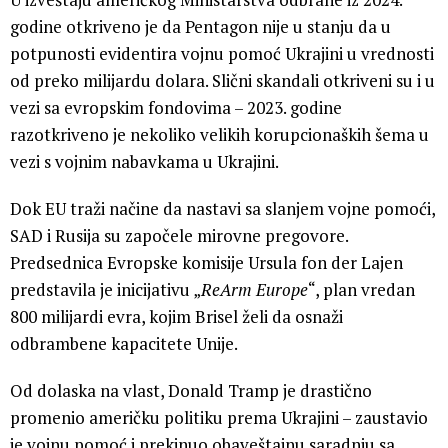
godine otkriveno je da Pentagon nije u stanju da u
potpunosti evidentira vojnu pomoć Ukrajini u vrednosti
od preko milijardu dolara. Slični skandali otkriveni su i u
vezi sa evropskim fondovima – 2023. godine
razotkriveno je nekoliko velikih korupcionaških šema u
vezi s vojnim nabavkama u Ukrajini.
Dok EU traži načine da nastavi sa slanjem vojne pomoći,
SAD i Rusija su započele mirovne pregovore.
Predsednica Evropske komisije Ursula fon der Lajen
predstavila je inicijativu „
ReArm Europe
“, plan vredan
800 milijardi evra, kojim Brisel želi da osnaži
odbrambene kapacitete Unije.
Od dolaska na vlast, Donald Tramp je drastično
promenio američku politiku prema Ukrajini – zaustavio
je vojnu pomoć i prekinuo obaveštajnu saradnju sa