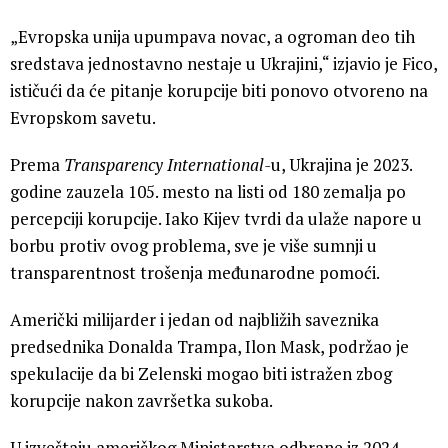
„Evropska unija upumpava novac, a ogroman deo tih
sredstava jednostavno nestaje u Ukrajini,“ izjavio je Fico,
ističući da će pitanje korupcije biti ponovo otvoreno na
Evropskom savetu.
Prema
Transparency International-
u, Ukrajina je 2023.
godine zauzela 105. mesto na listi od 180 zemalja po
percepciji korupcije. Iako Kijev tvrdi da ulaže napore u
borbu protiv ovog problema, sve je više sumnji u
transparentnost trošenja međunarodne pomoći.
Američki milijarder i jedan od najbližih saveznika
predsednika Donalda Trampa, Ilon Mask, podržao je
spekulacije da bi Zelenski mogao biti istražen zbog
korupcije nakon završetka sukoba.
U izveštaju američkog Ministarstva odbrane iz 2024.