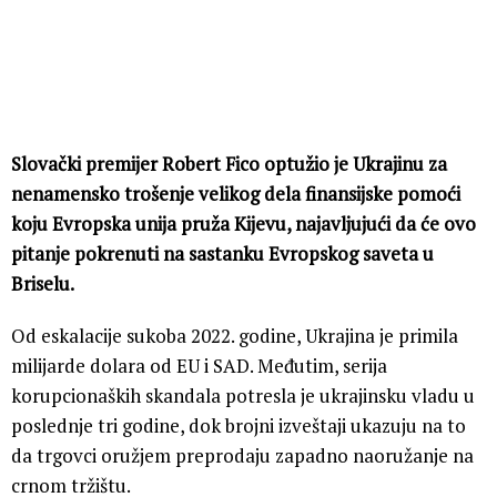
Slovački premijer Robert Fico optužio je Ukrajinu za
nenamensko trošenje velikog dela finansijske pomoći
koju Evropska unija pruža Kijevu, najavljujući da će ovo
pitanje pokrenuti na sastanku Evropskog saveta u
Briselu.
Od eskalacije sukoba 2022. godine, Ukrajina je primila
milijarde dolara od EU i SAD. Međutim, serija
korupcionaških skandala potresla je ukrajinsku vladu u
poslednje tri godine, dok brojni izveštaji ukazuju na to
da trgovci oružjem preprodaju zapadno naoružanje na
crnom tržištu.