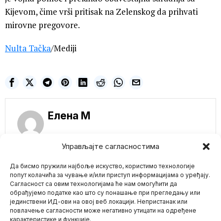
Kijevom, čime vrši pritisak na Zelenskog da prihvati
mirovne pregovore.
Nulta Tačka
/Mediji
Елена M
Управљајте сагласностима
Да бисмо пружили најбоље искуство, користимо технологије
NE PROPUSTITE
попут колачића за чување и/или приступ информацијама о уређају.
Сагласност са овим технологијама ће нам омогућити да
Slovački premijer
обрађујемо податке као што су понашање при прегледању или
Fico: EU kao „brod
јединствени ИД-ови на овој веб локацији. Непристанак или
Mario zna Youtube
samoubica“ zbog
повлачење сагласности може негативно утицати на одређене
sankcija Rusiji
карактеристике и функције.