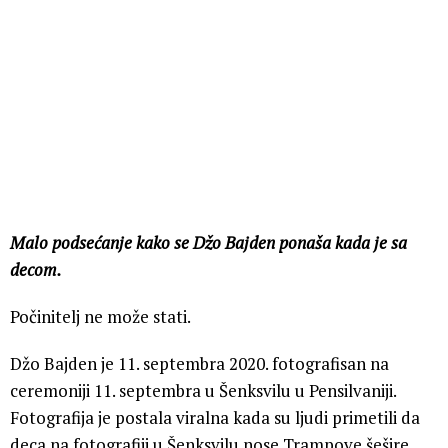
Malo podsećanje kako se Džo Bajden ponaša kada je sa
decom.
Počinitelj ne može stati.
Džo Bajden je 11. septembra 2020. fotografisan na
ceremoniji 11. septembra u Šenksvilu u Pensilvaniji.
Fotografija je postala viralna kada su ljudi primetili da
deca na fotografiji u Šenksvilu nose Trampove šešire.