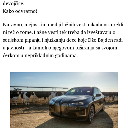
devojčice.
Kako odvratno!
Naravno, mejnstrim mediji lažnih vesti nikada nisu rekli
ni reč o tome. Lažne vesti tek treba da izveštavaju o
serijskom pipanju i njuškanju dece koje Džo Bajden radi
u javnosti – a kamoli o njegovom tuširanju sa svojom
ćerkom u neprikladnim godinama.