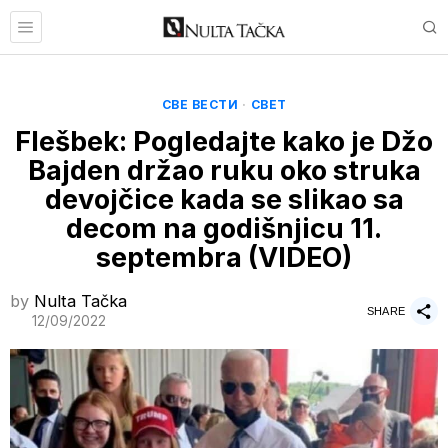
СВЕ ВЕСТИ
·
СВЕТ
Flešbek: Pogledajte kako je Džo
Bajden držao ruku oko struka
devojčice kada se slikao sa
decom na godišnjicu 11.
septembra (VIDEO)
by
Nulta Tačka
SHARE
12/09/2022