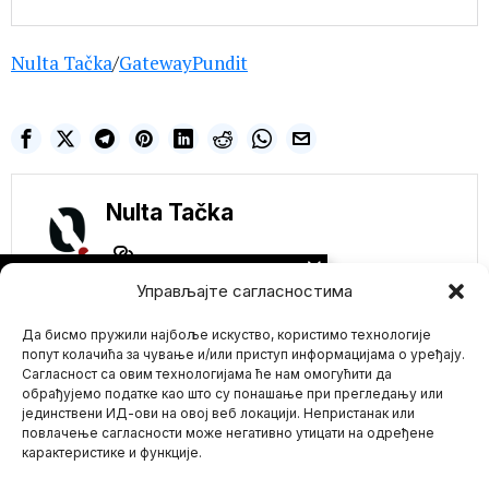
Nulta Tačka
/
GatewayPundit
Nulta Tačka
NE PROPUSTITE
Управљајте сагласностима
Demografski kolaps
Ukrajine: Ukrajinke u
Да бисмо пружили најбоље искуство, користимо технологије
izbeglištvu nalaze
strane partnere dok
попут колачића за чување и/или приступ информацијама о уређају.
UKRAJINCI ginu na
Сагласност са овим технологијама ће нам омогућити да
frontu
обрађујемо податке као што су понашање при прегледању или
Sa praznim gradovima i
јединствени ИД-ови на овој веб локацији. Непристанак или
Mario zna Youtube
selima, porodicama koje
повлачење сагласности може негативно утицати на одређене
su rasparčane, vojnicima
карактеристике и функције.
Impressum
Kontakt
O Nama
KLIMATSKO LUDILO!