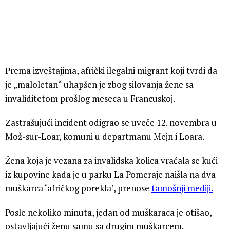
Prema izveštajima, afrički ilegalni migrant koji tvrdi da
je „maloletan“ uhapšen je zbog silovanja žene sa
invaliditetom prošlog meseca u Francuskoj.
Zastrašujući incident odigrao se uveče 12. novembra u
Mož-sur-Loar, komuni u departmanu Mejn i Loara.
Žena koja je vezana za invalidska kolica vraćala se kući
iz kupovine kada je u parku La Pomeraje naišla na dva
muškarca ‘afričkog porekla’, prenose
tamošnji mediji.
Posle nekoliko minuta, jedan od muškaraca je otišao,
ostavljajući ženu samu sa drugim muškarcem.