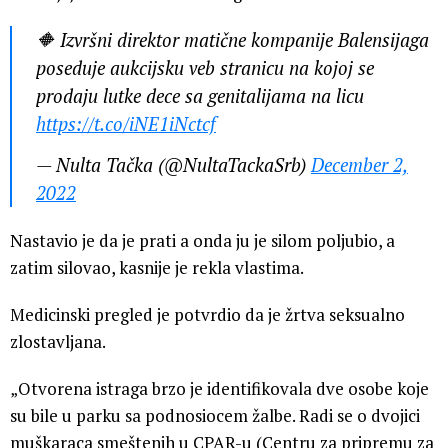
🔶 Izvršni direktor matične kompanije Balensijaga
poseduje aukcijsku veb stranicu na kojoj se
prodaju lutke dece sa genitalijama na licu
https://t.co/iNE1iNctcf
— Nulta Tačka (@NultaTackaSrb)
December 2,
2022
Nastavio je da je prati a onda ju je silom poljubio, a
zatim silovao, kasnije je rekla vlastima.
Medicinski pregled je potvrdio da je žrtva seksualno
zlostavljana.
„Otvorena istraga brzo je identifikovala dve osobe koje
su bile u parku sa podnosiocem žalbe. Radi se o dvojici
muškaraca smeštenih u CPAR-u (Centru za pripremu za