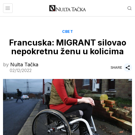
СВЕТ
Francuska: MIGRANT silovao
nepokretnu ženu u kolicima
by
Nulta Tačka
SHARE
02/12/2022