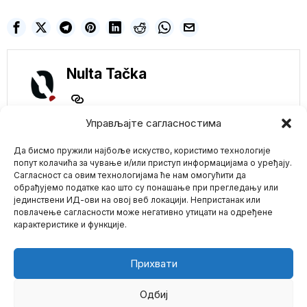
Nulta Tačka
Управљајте сагласностима
Да бисмо пружили најбоље искуство, користимо технологије
попут колачића за чување и/или приступ информацијама о уређају.
NE PROPUSTITE
Сагласност са овим технологијама ће нам омогућити да
обрађујемо податке као што су понашање при прегледању или
ILON MASK:
јединствени ИД-ови на овој веб локацији. Непристанак или
Mario zna Youtube
„CIVILIZACIJA ĆE SE
повлачење сагласности може негативно утицати на одређене
SRUŠITI“
карактеристике и функције.
Čak i milijarderi poput
Impressum
Kontakt
O Nama
Elon Musk-a mogu videti
da je
Прихвати
Francuska je od
početka rata obučila
10.000 ukrajinskih
Одбиј
vojnika