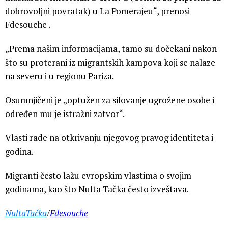
dobrovoljni povratak) u La Pomerajeu“, prenosi
Fdesouche .
„Prema našim informacijama, tamo su dočekani nakon
što su proterani iz migrantskih kampova koji se nalaze
na severu i u regionu Pariza.
Osumnjičeni je „optužen za silovanje ugrožene osobe i
određen mu je istražni zatvor“.
Vlasti rade na otkrivanju njegovog pravog identiteta i
godina.
Migranti često lažu evropskim vlastima o svojim
godinama, kao što Nulta Tačka često izveštava.
NultaTačka
/
Fdesouche