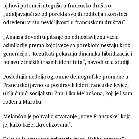
njihovi potomci integrišu u francusko društvo,
„udaljavajući se od porekla svojih roditelja i koristeći
određenu vrstu nevidljivosti u francuskom društvu“.
„Analiza dovodi u pitanje pojednostavljenu viziju
asimilacije prema kojoj veze sa poreklom nestaju kroz
generacije… Rezultati pokazuju dinamiku hibridizacije i
pojavu etničkih i rasnih identiteta“, navodi se u studiji.
Poslednjih nedelja ogromne demografske promene u
Francuskoj javno su pozdravili lideri francuske levice,
uključujući socijalistu Žan-Lika Melanšona, koji je i sam
rođen u Maroku.
Melanšon je pohvalio stvaranje „nove Francuske“ koja
je, kako kaže, „kreolizovana“.