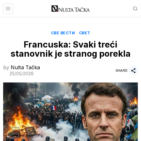
СВЕ ВЕСТИ
·
СВЕТ
Francuska: Svaki treći
stanovnik je stranog porekla
by
Nulta Tačka
SHARE
25/05/2026