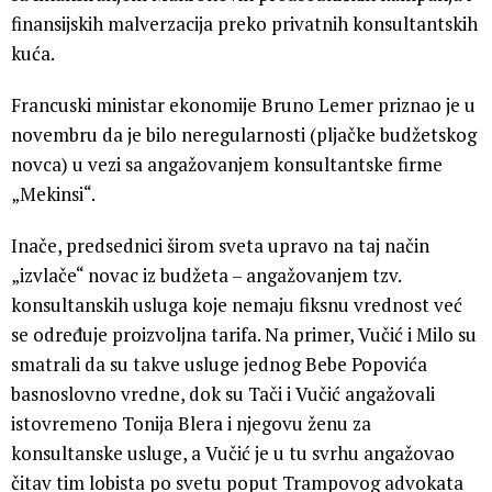
finansijskih malverzacija preko privatnih konsultantskih
kuća.
Francuski ministar ekonomije Bruno Lemer priznao je u
novembru da je bilo neregularnosti (pljačke budžetskog
novca) u vezi sa angažovanjem konsultantske firme
„Mekinsi“.
Inače, predsednici širom sveta upravo na taj način
„izvlače“ novac iz budžeta – angažovanjem tzv.
konsultanskih usluga koje nemaju fiksnu vrednost već
se određuje proizvoljna tarifa. Na primer, Vučić i Milo su
smatrali da su takve usluge jednog Bebe Popovića
basnoslovno vredne, dok su Tači i Vučić angažovali
istovremeno Tonija Blera i njegovu ženu za
konsultanske usluge, a Vučić je u tu svrhu angažovao
čitav tim lobista po svetu poput Trampovog advokata