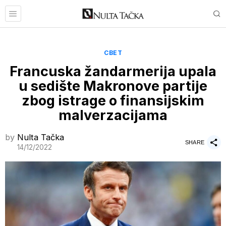
СВЕТ
Francuska žandarmerija upala
u sedište Makronove partije
zbog istrage o finansijskim
malverzacijama
by
Nulta Tačka
SHARE
14/12/2022