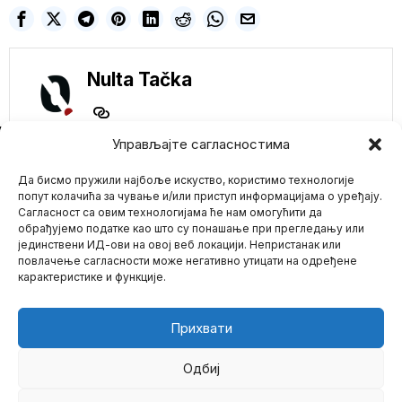
Nulta Tačka
NE PROPUSTITE
Управљајте сагласностима
Ujedinjene Nacije i
Да бисмо пружили најбоље искуство, користимо технологије
njihov klimatski
samit: Ljudima odmah
попут колачића за чување и/или приступ информацијама о уређају.
treba zabraniti da
Сагласност са овим технологијама ће нам омогућити да
jedu meso, neka jedu
обрађујемо податке као што су понашање при прегледању или
insekte i pasu travu
јединствени ИД-ови на овој веб локацији. Непристанак или
Mario zna Youtube
Ponovo se održava
повлачење сагласности може негативно утицати на одређене
klimatski samit, COP29,
карактеристике и функције.
ovog puta u Bakuu,
Impressum
Kontakt
O Nama
Francuska sprema
misiju za otvoreni
Прихвати
Ormuski moreuz dok
nafta skače iznad 100
dolara
Одбиј
Francuska je objavila
pripreme za