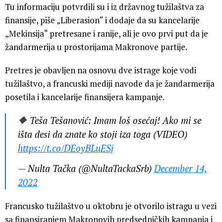
Tu informaciju potvrdili su i iz državnog tužilaštva za
finansije, piše „Liberasion“ i dodaje da su kancelarije
„Mekinsija“ pretresane i ranije, ali je ovo prvi put da je
žandarmerija u prostorijama Makronove partije.
Pretres je obavljen na osnovu dve istrage koje vodi
tužilaštvo, a francuski mediji navode da je žandarmerija
posetila i kancelarije finansijera kampanje.
🔶 Teša Tešanović: Imam loš osećaj! Ako mi se
išta desi da znate ko stoji iza toga (VIDEO)
https://t.co/DEoyBLuESj
— Nulta Tačka (@NultaTackaSrb)
December 14,
2022
Francusko tužilaštvo u oktobru je otvorilo istragu u vezi
sa finansiranjem Makronovih predsedničkih kampanja i