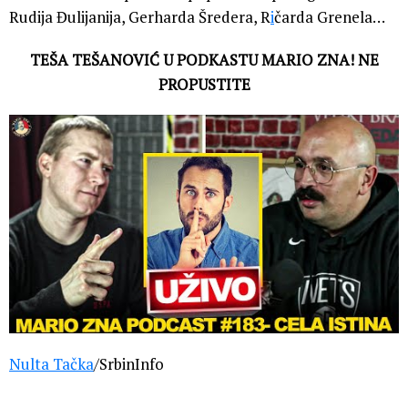
Rudija Đulijanija, Gerharda Šredera, R
i
čarda Grenela…
TEŠA TEŠANOVIĆ U PODKASTU MARIO ZNA! NE
PROPUSTITE
Nulta Tačka
/SrbinInfo