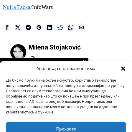
Nulta Tačka
/InfoWars
Milena Stojaković
NE PROPUSTITE
Управљајте сагласностима
TikTok će pokrenuti
tužbu ako bude
zabranjen u
Да бисмо пружили најбоље искуство, користимо технологије
Sjedinjenim
попут колачића за чување и/или приступ информацијама о уређају.
Državama
Сагласност са овим технологијама ће нам омогућити да
Predstavnički dom
обрађујемо податке као што су понашање при прегледању или
usvojio je zakon koji bi
јединствени ИД-ови на овој веб локацији. Непристанак или
Mario zna Youtube
primorao kineski
повлачење сагласности може негативно утицати на одређене
BiteDance
карактеристике и функције.
Impressum
Kontakt
O Nama
ChatGPT служио као
„тренер
самоубиства“
Прихвати