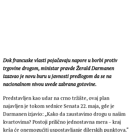
Dok francuske vlasti pojačavaju napore u borbi protiv
trgovine drogom, ministar pravde Žerald Darmanen
izazvao je novu buru u javnosti predlogom da se na
nacionalnom nivou uvede zabrana gotovine.
Predstavljen kao udar na crno tržište, ovaj plan
najavljen je tokom sednice Senata 22. maja, gde je
Darmanen izjavio: „Kako da zaustavimo drogu u našim
kvartovima? Postoji prilično jednostavna mera – kraj
keša će onemogućiti uspostavljanje dilerskih punktova.“