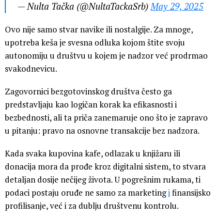
— Nulta Tačka (@NultaTackaSrb)
May 29, 2025
Ovo nije samo stvar navike ili nostalgije. Za mnoge,
upotreba keša je svesna odluka kojom štite svoju
autonomiju u društvu u kojem je nadzor već prodrmao
svakodnevicu.
Zagovornici bezgotovinskog društva često ga
predstavljaju kao logičan korak ka efikasnosti i
bezbednosti, ali ta priča zanemaruje ono što je zapravo
u pitanju: pravo na osnovne transakcije bez nadzora.
Kada svaka kupovina kafe, odlazak u knjižaru ili
donacija mora da prođe kroz digitalni sistem, to stvara
detaljan dosije nečijeg života. U pogrešnim rukama, ti
podaci postaju oruđe ne samo za marketing
i
finansijsko
profilisanje, već i za dublju društvenu kontrolu.