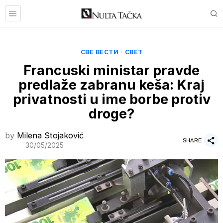
СВЕ ВЕСТИ
·
СВЕТ
Francuski ministar pravde
predlaže zabranu keša: Kraj
privatnosti u ime borbe protiv
droge?
by
Milena Stojaković
SHARE
30/05/2025