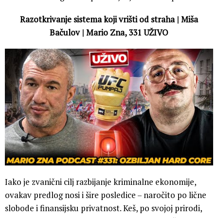
Razotkrivanje sistema koji vrišti od straha | Miša
Bačulov | Mario Zna, 331 UŽIVO
Iako je zvanični cilj razbijanje kriminalne ekonomije,
ovakav predlog nosi i šire posledice – naročito po lične
slobode i finansijsku privatnost. Keš, po svojoj prirodi,