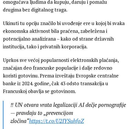
omogućava ljudima da kupuju, daruju i pomažu
drugima bez digitalnog traga.
Ukinuti tu opciju značilo bi uvođenje ere u kojoj bi svaka
ekonomska aktivnost bila praćena, zabeležena i
potencijalno analizirana – kako od strane državnih
institucija, tako i privatnih korporacija.
Uprkos sve većoj popularnosti elektronskih plaćanja,
značajan deo francuske populacije i dalje redovno
koristi gotovinu. Prema izveštaju Evropske centralne
banke iz 2024. godine, čak 43 odsto transakcija u
Francuskoj obavlja se gotovinom.
‼️ UN otvara vrata legalizaciji AI dečje pornografije
— pravdaju to „prevencijom
zločina“
https://t.co/U2IYSuhfoZ