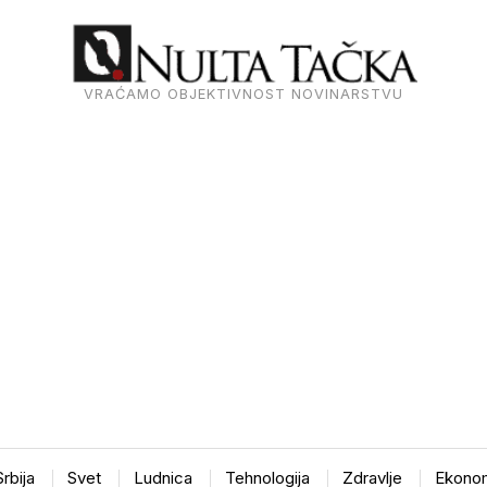
VRAĆAMO OBJEKTIVNOST NOVINARSTVU
Srbija
Svet
Ludnica
Tehnologija
Zdravlje
Ekonom