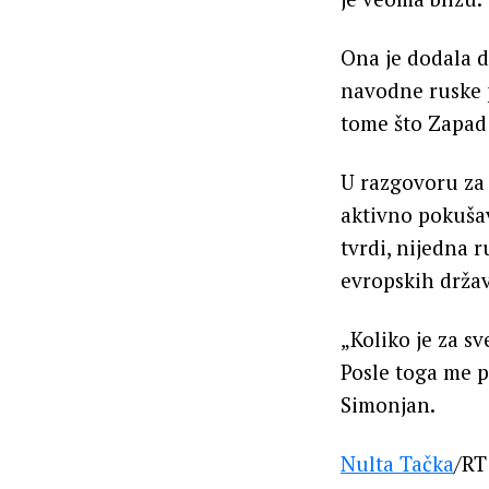
Ona je dodala d
navodne ruske p
tome što Zapad 
U razgovoru za 
aktivno pokušav
tvrdi, nijedna r
evropskih držav
„Koliko je za s
Posle toga me p
Simonjan.
Nulta Tačka
/RT