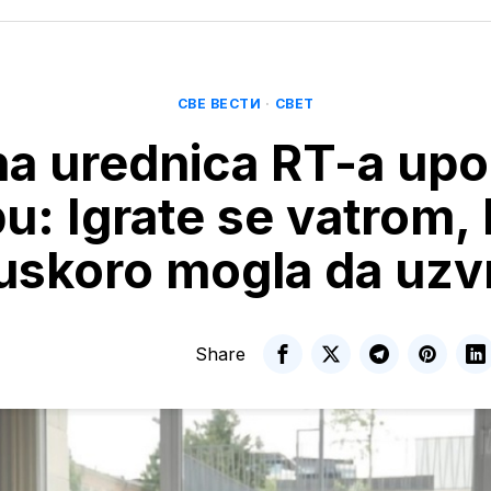
СВЕ ВЕСТИ
·
СВЕТ
a urednica RT-a upo
u: Igrate se vatrom, 
 uskoro mogla da uzvr
Share