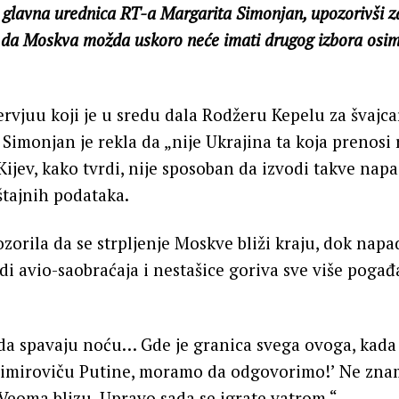
 je glavna urednica RT-a Margarita Simonjan, upozorivši 
 da Moskva možda uskoro neće imati drugog izbora osi
rvjuu koji je u sredu dala Rodžeru Kepelu za švajc
Simonjan je rekla da „nije Ukrajina ta koja prenosi
 Kijev, kako tvrdi, nije sposoban da izvodi takve nap
tajnih podataka.
zorila da se strpljenje Moskve bliži kraju, dok nap
di avio-saobraćaja i nestašice goriva sve više pogađa
 da spavaju noću… Gde je granica svega ovoga, kada 
dimiroviču Putine, moramo da odgovorimo!’ Ne znam
 Veoma blizu. Upravo sada se igrate vatrom.“