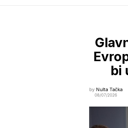
Glavn
Evrop
bi
by
Nulta Tačka
08/07/2026