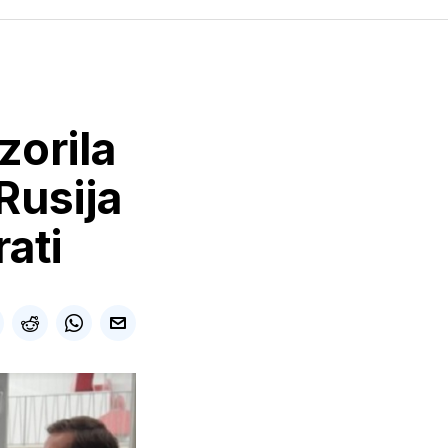
zorila
Rusija
ati