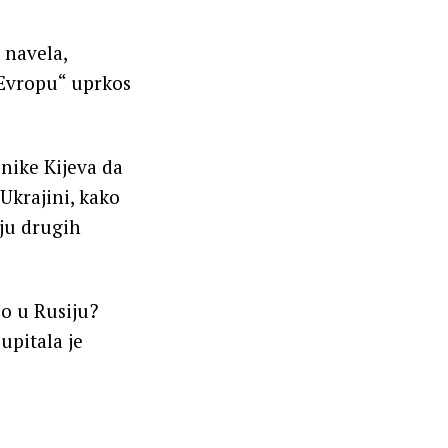
 navela,
 Evropu“ uprkos
nike Kijeva da
Ukrajini, kako
iju drugih
lo u Rusiju?
upitala je