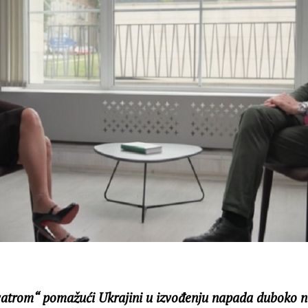
vatrom“ pomažući Ukrajini u izvođenju napada duboko na 