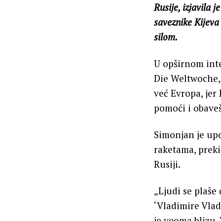
Rusije, izjavila
saveznike Kijeva
silom.
U opširnom inte
Die Weltwoche, 
već Evropa, jer
pomoći i obaveš
Simonjan je upo
raketama, preki
Rusiji.
„Ljudi se plaše
‘Vladimire Vla
je veoma blizu.