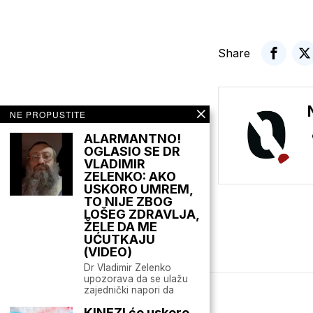
Share
NE PROPUSTITE
ALARMANTNO!
OGLASIO SE DR
VLADIMIR
ZELENKO: AKO
USKORO UMREM,
TO NIJE ZBOG
LOŠEG ZDRAVLJA,
ŽELE DA ME
UĆUTKAJU
(VIDEO)
Dr Vladimir Zelenko
upozorava da se ulažu
zajednički napori da
Mario zna Youtube
KINEZI će uskoro