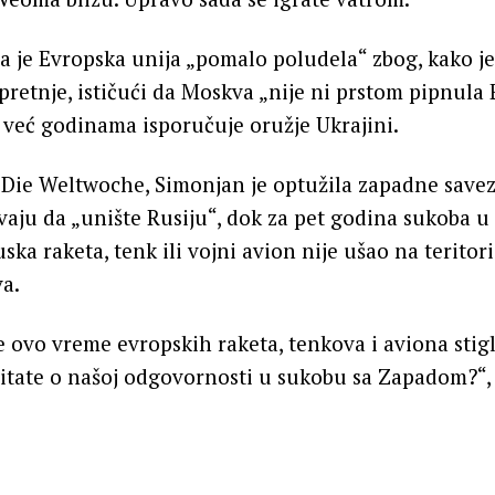
a je Evropska unija „pomalo poludela“ zbog, kako je
retnje, ističući da Moskva „nije ni prstom pipnula
već godinama isporučuje oružje Ukrajini.
Die Weltwoche, Simonjan je optužila zapadne savez
aju da „unište Rusiju“, dok za pet godina sukoba u 
uska raketa, tenk ili vojni avion nije ušao na teritor
a.
ve ovo vreme evropskih raketa, tenkova i aviona stig
itate o našoj odgovornosti u sukobu sa Zapadom?“, 