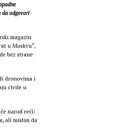
zapadne
m da odgovori
arski magazin
 rat u Moskvu“,
ade bez strane
adi dronovima i
ju civile u
će narod reći:
, ali mislim da