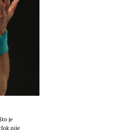
to je
Hok nije