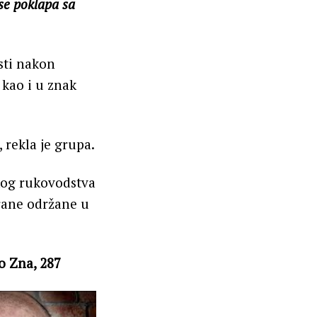
 se poklapa sa
sti nakon
 kao i u znak
rekla je grupa.
čkog rukovodstva
hrane održane u
o Zna, 287