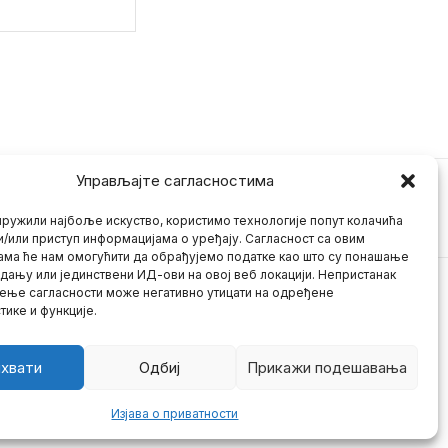
Управљајте сагласностима
ружили најбоље искуство, користимо технологије попут колачића
и/или приступ информацијама о уређају. Сагласност са овим
ама ће нам омогућити да обрађујемо податке као што су понашање
дању или јединствени ИД-ови на овој веб локацији. Непристанак
ење сагласности може негативно утицати на одређене
тике и функције.
хвати
Одбиј
Прикажи подешавања
Изјава о приватности