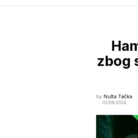
Ham
zbog s
by
Nulta Tačka
02/08/2024