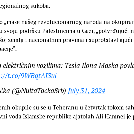
regionalnog sukoba.
o „mase našeg revolucionarnog naroda na okupira
u svoju podršku Palestincima u Gazi, „potvrđujući 
šoj zemlji i nacionalnim pravima i suprotstavljajuć
acije“.
 električnim vozilima: Tesla Ilona Maska povla
s://t.co/9WBqtAI3ul
ačka (@NultaTackaSrb)
July 31, 2024
enih okupile su se u Teheranu u četvrtak tokom sah
ni vođa Islamske republike ajatolah Ali Hamnei je