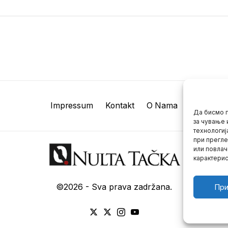
Impressum
Kontakt
O Nama
Да бисмо п
за чување 
технологиј
при прегле
или повлач
карактерис
©
2026
- Sva prava zadržana.
При