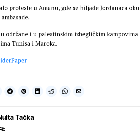
valo proteste u Amanu, gde se hiljade Jordanaca oku
e ambasade.
u održane i u palestinskim izbegličkim kampovima 
ima Tunisa i Maroka.
siderPaper
Nulta Tačka