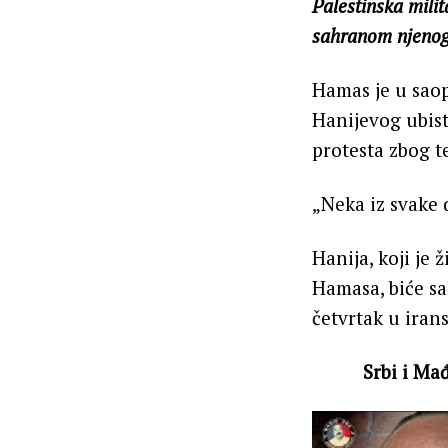
Palestinska mili
sahranom njenog 
Hamas je u saop
Hanijevog ubist
protesta zbog t
„Neka iz svake 
Hanija, koji je
Hamasa, biće s
četvrtak u irans
Srbi i Ma