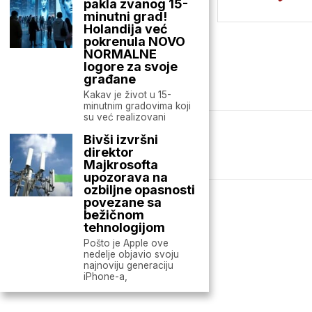
pakla zvanog 15-
minutni grad!
Holandija već
pokrenula NOVO
NORMALNE
logore za svoje
građane
Kakav je život u 15-
minutnim gradovima koji
su već realizovani
Bivši izvršni
Mario zna Youtube
direktor
Majkrosofta
upozorava na
ozbiljne opasnosti
povezane sa
bežičnom
tehnologijom
Pošto je Apple ove
nedelje objavio svoju
najnoviju generaciju
iPhone-a,