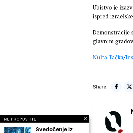
Ubistvo je izaz
ispred izraelsk
Demonstracije s
glavnim gradov
Nulta Tačka
/
In
Share
NE PROPUSTITE
Svedočenje iz