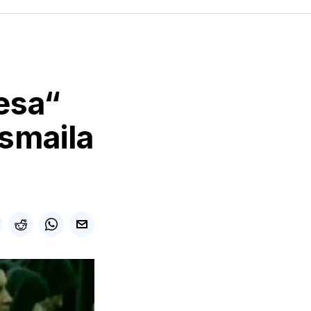
esa“
Ismaila