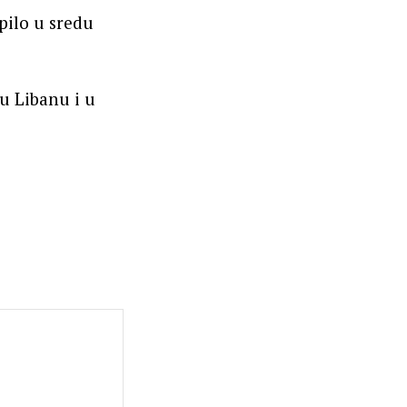
pilo u sredu
u Libanu i u