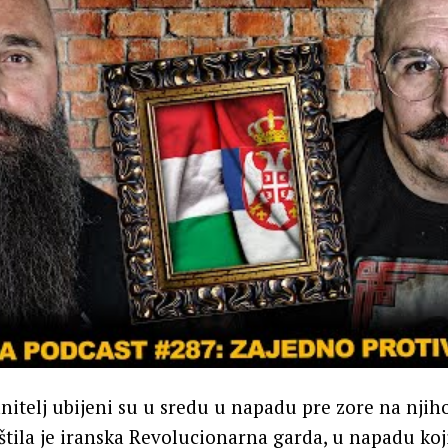
anitelj ubijeni su u sredu u napadu pre zore na njih
tila je iranska Revolucionarna garda, u napadu koj