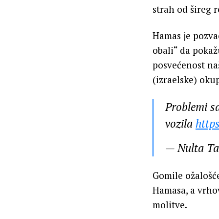
strah od šireg 
Hamas je pozva
obali“ da pokaž
posvećenost na
(izraelske) okup
Problemi sa
vozila
http
— Nulta T
Gomile ožalošć
Hamasa, a vrhov
molitve.