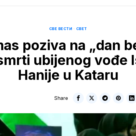
СВЕ ВЕСТИ
·
СВЕТ
as poziva na „dan b
mrti ubijenog vođe 
Hanije u Kataru
Share