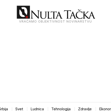
VRAĆAMO OBJEKTIVNOST NOVINARSTVU
Srbija
Svet
Ludnica
Tehnologija
Zdravlje
Ekonom