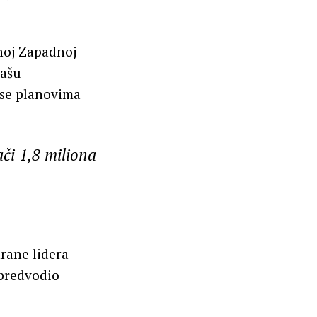
noj Zapadnoj
našu
i se planovima
či 1,8 miliona
rane lidera
 predvodio