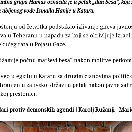
tantna grupa Hamas označila je u petak „dan besa“, koji
ubijenog vođe Ismaila Hanije u Kataru.
štenju od četvrtka podstakao izlivanje gneva javno
va u Teheranu u napadu za koji se okrivljuje Izrael,
ekućeg rata u Pojasu Gaze.
džamije počnu marševi besa“ nakon molitve petkom, 
 živeo u egzilu u Kataru sa drugim članovima politi
ahranjen u zalivskoj državi u petak nakon javne sa
koj prestonici.
đari protiv demonskih agendi | Karolj Ružanji | Mari