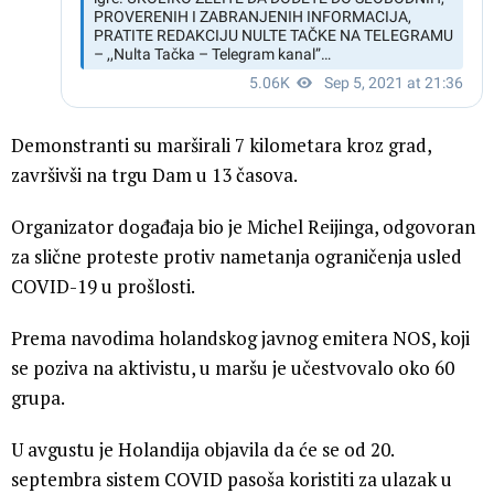
Demonstranti su marširali 7 kilometara kroz grad,
završivši na trgu Dam u 13 časova.
Organizator događaja bio je Michel Reijinga, odgovoran
za slične proteste protiv nametanja ograničenja usled
COVID-19 u prošlosti.
Prema navodima holandskog javnog emitera NOS, koji
se poziva na aktivistu, u maršu je učestvovalo oko 60
grupa.
U avgustu je Holandija objavila da će se od 20.
septembra sistem COVID pasoša koristiti za ulazak u