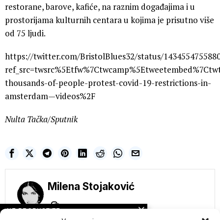
restorane, barove, kafiće, na raznim događajima i u
prostorijama kulturnih centara u kojima je prisutno više
od 75 ljudi.
https://twitter.com/BristolBlues32/status/143455475588
ref_src=twsrc%5Etfw%7Ctwcamp%5Etweetembed%7Ctw
thousands-of-people-protest-covid-19-restrictions-in-
amsterdam—videos%2F
Nulta Tačka/Sputnik
Milena Stojaković
NE PROPUSTITE