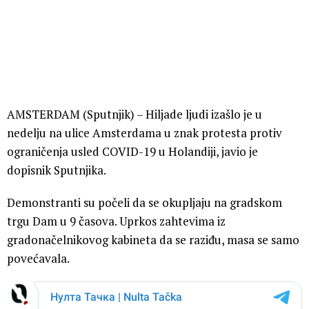
AMSTERDAM (Sputnjik) – Hiljade ljudi izašlo je u
nedelju na ulice Amsterdama u znak protesta protiv
ograničenja usled COVID-19 u Holandiji, javio je
dopisnik Sputnjika.
Demonstranti su počeli da se okupljaju na gradskom
trgu Dam u 9 časova. Uprkos zahtevima iz
gradonačelnikovog kabineta da se raziđu, masa se samo
povećavala.