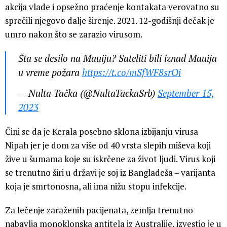
akcija vlade i opsežno praćenje kontakata verovatno su
sprečili njegovo dalje širenje. 2021. 12-godišnji dečak je
umro nakon što se zarazio virusom.
Šta se desilo na Mauiju? Sateliti bili iznad Mauija
u vreme požara
https://t.co/mSfWF8srOi
— Nulta Tačka (@NultaTackaSrb)
September 15,
2023
Čini se da je Kerala posebno sklona izbijanju virusa
Nipah jer je dom za više od 40 vrsta slepih miševa koji
žive u šumama koje su iskrčene za život ljudi. Virus koji
se trenutno širi u državi je soj iz Bangladeša – varijanta
koja je smrtonosna, ali ima nižu stopu infekcije.
Za lečenje zaraženih pacijenata, zemlja trenutno
nabavlja monoklonska antitela iz Australije, izvestio je u