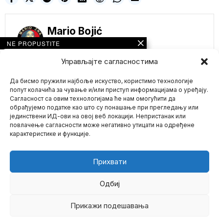
Mario Bojić
NE PROPUSTITE
OVO ČEKA I EVROPU
Управљајте сагласностима
A ONDA SLEDI HAOS!
ČAK 2,5 MILIONA
Да бисмо пружили најбоље искуство, користимо технологије
KAMIONDŽIJA U
AMERICI REKLO
попут колачића за чување и/или приступ информацијама о уређају.
VELIKO „NE“
Сагласност са овим технологијама ће нам омогућити да
BAJDENOVOJ
обрађујемо податке као што су понашање при прегледању или
OBAVEZNOJ
јединствени ИД-ови на овој веб локацији. Непристанак или
Mario zna Youtube
VAKCINACIJI (VIDEO)
повлачење сагласности може негативно утицати на одређене
Milioni kamiondžija se
карактеристике и функције.
protive nalogu
Impressum
Kontakt
O Nama
predsednika Džoa
Bajdena za vakcinaciju
Прихвати
DŽO ROGAN: NISAM
VAKCINISAN, NEĆU
DA SE VAKCINIŠEM,
Одбиј
IMAM ANTITELA
Kralj podkasta Džo
Прикажи подешавања
©
2026
- Sva prava zadržana.
Rogan ponovio je svoju
tvrdnju da se