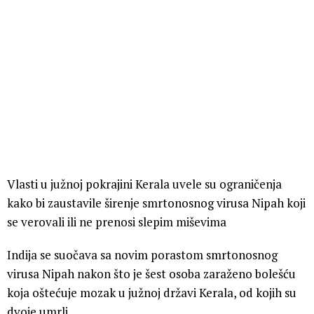
Vlasti u južnoj pokrajini Kerala uvele su ograničenja
kako bi zaustavile širenje smrtonosnog virusa Nipah koji
se verovali ili ne prenosi slepim miševima
Indija se suočava sa novim porastom smrtonosnog
virusa Nipah nakon što je šest osoba zaraženo bolešću
koja oštećuje mozak u južnoj državi Kerala, od kojih su
dvoje umrli.