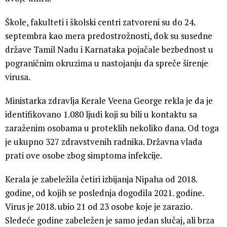
Škole, fakulteti i školski centri zatvoreni su do 24.
septembra kao mera predostrožnosti, dok su susedne
države Tamil Nadu i Karnataka pojačale bezbednost u
pograničnim okruzima u nastojanju da spreče širenje
virusa.
Ministarka zdravlja Kerale Veena George rekla je da je
identifikovano 1.080 ljudi koji su bili u kontaktu sa
zaraženim osobama u proteklih nekoliko dana. Od toga
je ukupno 327 zdravstvenih radnika. Državna vlada
prati ove osobe zbog simptoma infekcije.
Kerala je zabeležila četiri izbijanja Nipaha od 2018.
godine, od kojih se poslednja dogodila 2021. godine.
Virus je 2018. ubio 21 od 23 osobe koje je zarazio.
Sledeće godine zabeležen je samo jedan slučaj, ali brza