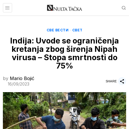
СВЕ ВЕСТИ
·
СВЕТ
Indija: Uvode se ograničenja
kretanja zbog širenja Nipah
virusa – Stopa smrtnosti do
75%
by
Mario Bojić
SHARE
16/09/2023