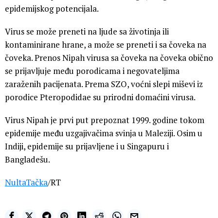
epidemijskog potencijala.
Virus se može preneti na ljude sa životinja ili
kontaminirane hrane, a može se preneti i sa čoveka na
čoveka. Prenos Nipah virusa sa čoveka na čoveka obično
se prijavljuje među porodicama i negovateljima
zaraženih pacijenata. Prema SZO, voćni slepi miševi iz
porodice Pteropodidae su prirodni domaćini virusa.
Virus Nipah je prvi put prepoznat 1999. godine tokom
epidemije među uzgajivačima svinja u Maleziji. Osim u
Indiji, epidemije su prijavljene i u Singapuru i
Bangladešu.
NultaTačka
/RT