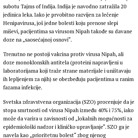
subotu Tajms of Indija. Indija je navodno zatražila 20
jedinica leka. Iako je prvobitno razvijen za lečenje
Henipavirusa, još jedne bolesti koju prenose slepi
miševi, pacijentima sa virusom Nipah takođe su davane
doze na „saosećajnoj osnovi“.
Trenutno ne postoji vakcina protiv virusa Nipah, ali
doze monoklonskih antitela (proteini napravljeni u
laboratorijama koji traže strane materijale i uništavaju
ih lepljenjem za njih) se obezbeđuju pacijentima u ranim
fazama infekcije.
Svetska zdravstvena organizacija (SZO) procenjuje da je
stopa smrtnosti od virusa Nipah između 40% i 75%, iako
može da varira u zavisnosti od „lokalnih mogućnosti za
epidemiološki nadzor i kliničko upravljanje“. SZO ga je
navela kao „prioritetnu bolest“ zbog njenog