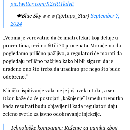
pic.twitter.com/K2sRt1kdvE
— 🍁Blue Sky ✊️ ✊️ ✊️ (@Anpo_Star)
September 7,
2024
„Veoma je verovatno da će imati efekat koji deluje u
procentima, recimo 60 ili 70 procenata. Moraćemo da
pogledamo prilično pažljivo, a regulatori će morati da
pogledaju prilično pažljivo kako bi bili sigurni da je
urađeno ono što treba da uradimo pre nego što bude
odobreno.“
Kliničko ispitivanje vakcine je još uvek u toku, a ser
Džon kaže da će postojati „kašnjenje“ između trenutka
kada rezultati budu objavljeni i kada regulatori daju
zeleno svetlo za javno odobravanje injekcije.
Tehnološke kompanije: Rešenje za paniku zbog