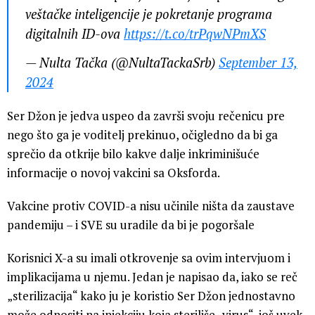
veštačke inteligencije je pokretanje programa
digitalnih ID-ova
https://t.co/trPqwNPmXS
— Nulta Tačka (@NultaTackaSrb)
September 13,
2024
Ser Džon je jedva uspeo da završi svoju rečenicu pre
nego što ga je voditelj prekinuo, očigledno da bi ga
sprečio da otkrije bilo kakve dalje inkriminišuće
informacije o novoj vakcini sa Oksforda.
Vakcine protiv COVID-a nisu učinile ništa da zaustave
pandemiju – i SVE su uradile da bi je pogoršale
Korisnici X-a su imali otkrovenje sa ovim intervjuom i
implikacijama u njemu. Jedan je napisao da, iako se reč
„sterilizacija“ kako ju je koristio Ser Džon jednostavno
može odnositi na injekciju koja steriliše „virus“, još uvek