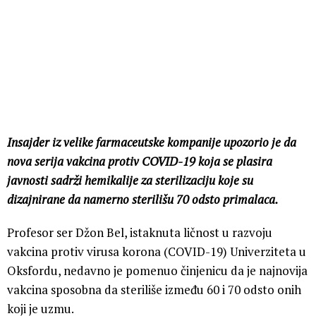
Insajder iz velike farmaceutske kompanije upozorio je da
nova serija vakcina protiv COVID-19 koja se plasira
javnosti sadrži hemikalije za sterilizaciju koje su
dizajnirane da namerno sterilišu 70 odsto primalaca.
Profesor ser Džon Bel, istaknuta ličnost u razvoju
vakcina protiv virusa korona (COVID-19) Univerziteta u
Oksfordu, nedavno je pomenuo činjenicu da je najnovija
vakcina sposobna da steriliše između 60 i 70 odsto onih
koji je uzmu.