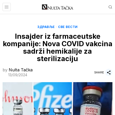
ЗДРАВЉЕ
·
СВЕ ВЕСТИ
Insajder iz farmaceutske
kompanije: Nova COVID vakcina
sadrži hemikalije za
sterilizaciju
by
Nulta Tačka
SHARE
13/09/2024