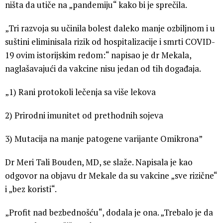
ništa da utiče na „pandemiju“ kako bi je sprečila.
„Tri razvoja su učinila bolest daleko manje ozbiljnom i u
suštini eliminisala rizik od hospitalizacije i smrti COVID-
19 ovim istorijskim redom:“ napisao je dr Mekala,
naglašavajući da vakcine nisu jedan od tih događaja.
„1) Rani protokoli lečenja sa više lekova
2) Prirodni imunitet od prethodnih sojeva
3) Mutacija na manje patogene varijante Omikrona”
Dr Meri Tali Bouden, MD, se slaže. Napisala je kao
odgovor na objavu dr Mekale da su vakcine „sve rizične“
i „bez koristi“.
„Profit nad bezbednošću“, dodala je ona. „Trebalo je da