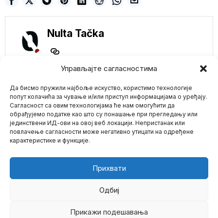
Nulta Tačka
Управљајте сагласностима
NE PROPUSTITE
Да бисмо пружили најбоље искуство, користимо технологије
попут колачића за чување и/или приступ информацијама о уређају.
Spremni za Bube u
Сагласност са овим технологијама ће нам омогућити да
Hrani? Evropa Donela
обрађујемо податке као што су понашање при прегледању или
Odluku Koja Menja
јединствени ИД-ови на овој веб локацији. Непристанак или
Mario zna Youtube
Pravila Ishrane!
повлачење сагласности може негативно утицати на одређене
Evropska komisija je
карактеристике и функције.
nedavno donela odluku
Impressum
Kontakt
O Nama
koja će zasigurno
izazvati
Прихвати
Šef UN-a: Borba
protiv
„DEZINFORMACIJA“
Одбиј
pitanje života i smrti
Generalni sekretar
Прикажи подешавања
©
2026
- Sva prava zadržana.
Ujedinjenih nacija Antonio