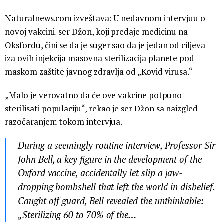
Naturalnews.com izveštava: U nedavnom intervjuu o
novoj vakcini, ser Džon, koji predaje medicinu na
Oksfordu, čini se da je sugerisao da je jedan od ciljeva
iza ovih injekcija masovna sterilizacija planete pod
maskom zaštite javnog zdravlja od „Kovid virusa.“
„Malo je verovatno da će ove vakcine potpuno
sterilisati populaciju“, rekao je ser Džon sa naizgled
razočaranjem tokom intervjua.
During a seemingly routine interview, Professor Sir
John Bell, a key figure in the development of the
Oxford vaccine, accidentally let slip a jaw-
dropping bombshell that left the world in disbelief.
Caught off guard, Bell revealed the unthinkable:
„Sterilizing 60 to 70% of the…