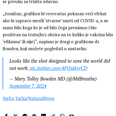
se povuku sa tržišta odavno.
„Ironično, grafikon bi verovatno pokazao veći efekat
ako bi zapravo merili ‘stvarne’ smrti od COVID-a, a ne
samo bilo koga ko je od bilo čega preminuo i bio
pozitivan na testu(bez obzira na to koliko je vakcina bila
‘efikasna’ ili nije)“, napisao je drugi o grafikonu dr
Bouden, koji možete pogledati u nastavku:
Looks like the shot designed to save the world did
not work.
pic.twitter.com/4FQaikyrCD
— Mary Talley Bowden MD (@MdBreathe)
September 7, 2024
Nulta Tačka
/
NaturalNews