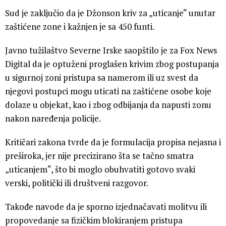
Sud je zaključio da je Džonson kriv za „uticanje“ unutar
zaštićene zone i kažnjen je sa 450 funti.
Javno tužilaštvo Severne Irske saopštilo je za Fox News
Digital da je optuženi proglašen krivim zbog postupanja
u sigurnoj zoni pristupa sa namerom ili uz svest da
njegovi postupci mogu uticati na zaštićene osobe koje
dolaze u objekat, kao i zbog odbijanja da napusti zonu
nakon naređenja policije.
Kritičari zakona tvrde da je formulacija propisa nejasna i
preširoka, jer nije precizirano šta se tačno smatra
„uticanjem“, što bi moglo obuhvatiti gotovo svaki
verski, politički ili društveni razgovor.
Takođe navode da je sporno izjednačavati molitvu ili
propovedanje sa fizičkim blokiranjem pristupa