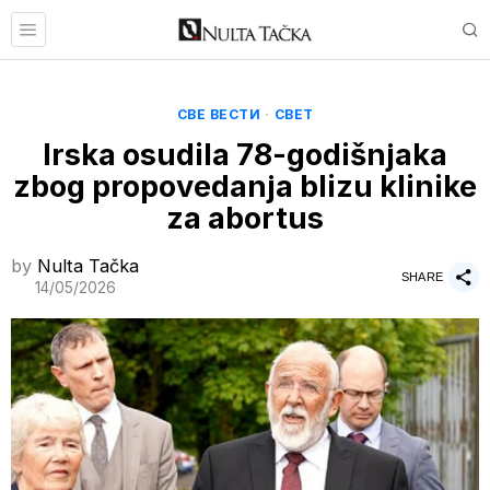
СВЕ ВЕСТИ
·
СВЕТ
Irska osudila 78-godišnjaka
zbog propovedanja blizu klinike
za abortus
by
Nulta Tačka
SHARE
14/05/2026