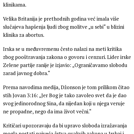
klinikama.
Velika Britanija je prethodnih godina već imala više
slučajeva hapšenja ljudi zbog molitve „u sebi“ u blizini
klinika za abortus.
Irska se u međuvremenu često nalazi na meti kritika
zbog pooštravanja zakona o govoru i cenzuri. Lider irske
Zelene partije ranije je izjavio: „Ograničavamo slobodu
zarad javnog dobra.“
Prema navodima medija, Džonson je tom prilikom čitao
stih Jovan 3:16: „Jer Bog je tako zavoleo svet da je dao
svog jedinorodnog Sina, da nijedan koji u njega veruje
ne propadne, nego da ima život večni.“
Kritičari upozoravaju da bi upravo sloboda izražavanja
mogla postati najveća žrtva ovakvih zakona u Irskoj i