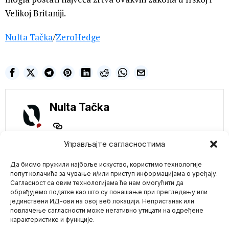
Velikoj Britaniji.
Nulta Tačka
/
ZeroHedge
Nulta Tačka
Управљајте сагласностима
NE PROPUSTITE
Да бисмо пружили најбоље искуство, користимо технологије
Peskov: Putin i Tramp
su verovatno imali i
попут колачића за чување и/или приступ информацијама о уређају.
druge nezvanične
Сагласност са овим технологијама ће нам омогућити да
razgovore
обрађујемо податке као што су понашање при прегледању или
Portparol Kremlja Dmitrij
јединствени ИД-ови на овој веб локацији. Непристанак или
Mario zna Youtube
Peskov izjavio je da ruski
повлачење сагласности може негативно утицати на одређене
i američki
карактеристике и функције.
Impressum
Kontakt
O Nama