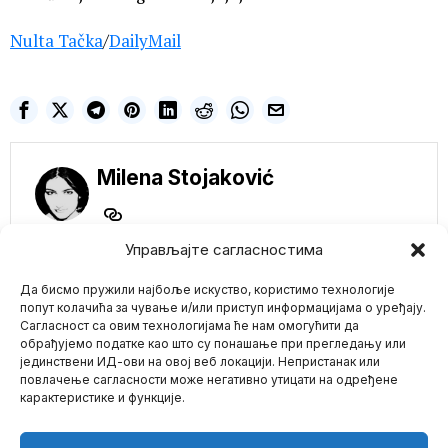
Nulta Tačka
/
DailyMail
Milena Stojaković
Управљајте сагласностима
NE PROPUSTITE
Да бисмо пружили најбоље искуство, користимо технологије
попут колачића за чување и/или приступ информацијама о уређају.
Amerikanci konačno
Сагласност са овим технологијама ће нам омогућити да
priznaju: Rusi ušli u
обрађујемо податке као што су понашање при прегледању или
centar Mariupolja
јединствени ИД-ови на овој веб локацији. Непристанак или
Mario zna Youtube
Prema tvrdnjama sa
повлачење сагласности може негативно утицати на одређене
Instituta za proučavanje
карактеристике и функције.
rata iz Vašingtona, ruska
Impressum
Kontakt
O Nama
MOSKVA NA DVE