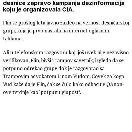
desnice zapravo kampanja dezinformacija
koju je organizovala CIA.
Flin se prošlog leta javno zakleo na vernost desničarskoj
grupi, koja je prvo nastala na internet oglasnim
tablama.
Ali u telefonskom razgovoru koji još uvek nije nezavisno
verifikovan, Flin, bivši Trampov savetnik, izgleda da se
potpuno odrekao grupe dok je razgovarao sa
Trampovim advokatom Linom Vudom. Čovek za koga
Vud kaže da je Flin, čak se čulo kako odbacuje QAnon-
ove tvrdnje kao ‘potpunu glupost’.