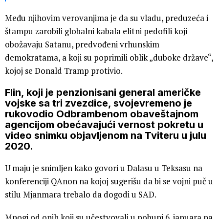
Među njihovim verovanjima je da su vladu, preduzeća i
štampu zarobili globalni kabala elitni pedofili koji
obožavaju Satanu, predvođeni vrhunskim
demokratama, a koji su poprimili oblik „duboke države“,
kojoj se Donald Tramp protivio.
Flin, koji je penzionisani general američke
vojske sa tri zvezdice, svojevremeno je
rukovodio Odbrambenom obaveštajnom
agencijom obećavajući vernost pokretu u
video snimku objavljenom na Tviteru u julu
2020.
U maju je snimljen kako govori u Dalasu u Teksasu na
konferenciji QAnon na kojoj sugerišu da bi se vojni puč u
stilu Mjanmara trebalo da dogodi u SAD.
Mnogi od onih koji su učestvovali u pobuni 6. januara na