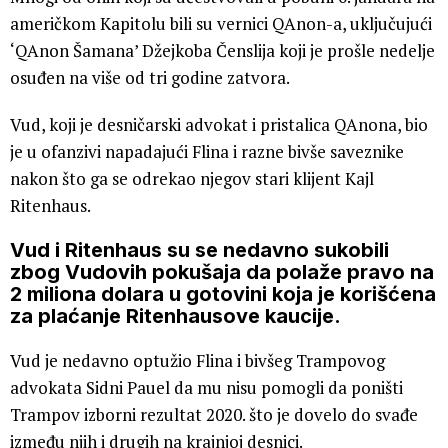
američkom Kapitolu bili su vernici QAnon-a, uključujući
‘QAnon Šamana’ Džejkoba Čenslija koji je prošle nedelje
osuđen na više od tri godine zatvora.
Vud, koji je desničarski advokat i pristalica QAnona, bio
je u ofanzivi napadajući Flina i razne bivše saveznike
nakon što ga se odrekao njegov stari klijent Kajl
Ritenhaus.
Vud i Ritenhaus su se nedavno sukobili
zbog Vudovih pokušaja da polaže pravo na
2 miliona dolara u gotovini koja je korišćena
za plaćanje Ritenhausove kaucije.
Vud je nedavno optužio Flina i bivšeg Trampovog
advokata Sidni Pauel da mu nisu pomogli da poništi
Trampov izborni rezultat 2020. što je dovelo do svađe
između njih i drugih na krajnjoj desnici.