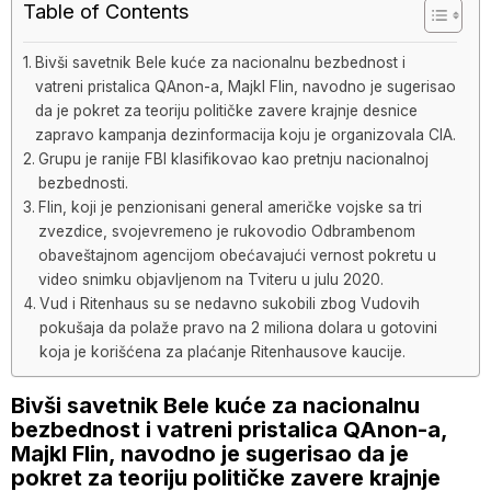
Table of Contents
Bivši savetnik Bele kuće za nacionalnu bezbednost i
vatreni pristalica QAnon-a, Majkl Flin, navodno je sugerisao
da je pokret za teoriju političke zavere krajnje desnice
zapravo kampanja dezinformacija koju je organizovala CIA.
Grupu je ranije FBI klasifikovao kao pretnju nacionalnoj
bezbednosti.
Flin, koji je penzionisani general američke vojske sa tri
zvezdice, svojevremeno je rukovodio Odbrambenom
obaveštajnom agencijom obećavajući vernost pokretu u
video snimku objavljenom na Tviteru u julu 2020.
Vud i Ritenhaus su se nedavno sukobili zbog Vudovih
pokušaja da polaže pravo na 2 miliona dolara u gotovini
koja je korišćena za plaćanje Ritenhausove kaucije.
Bivši savetnik Bele kuće za nacionalnu
bezbednost i vatreni pristalica QAnon-a,
Majkl Flin, navodno je sugerisao da je
pokret za teoriju političke zavere krajnje