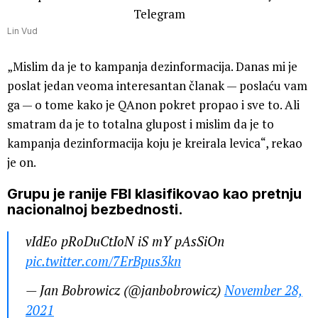
Lin Vud
„Mislim da je to kampanja dezinformacija. Danas mi je
poslat jedan veoma interesantan članak — poslaću vam
ga — o tome kako je QAnon pokret propao i sve to. Ali
smatram da je to totalna glupost i mislim da je to
kampanja dezinformacija koju je kreirala levica“, rekao
je on.
Grupu je ranije FBI klasifikovao kao pretnju
nacionalnoj bezbednosti.
vIdEo pRoDuCtIoN iS mY pAsSiOn
pic.twitter.com/7ErBpus3kn
— Jan Bobrowicz (@janbobrowicz)
November 28,
2021