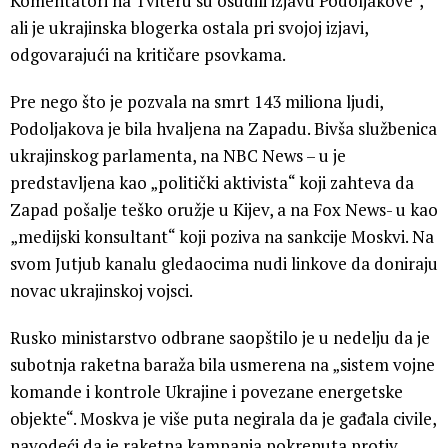
Komentatori na Tviteru su osudili izjavu Podoljakove“,
ali je ukrajinska blogerka ostala pri svojoj izjavi,
odgovarajući na kritičare psovkama.
Pre nego što je pozvala na smrt 143 miliona ljudi,
Podoljakova je bila hvaljena na Zapadu. Bivša službenica
ukrajinskog parlamenta, na NBC News – u je
predstavljena kao „politički aktivista“ koji zahteva da
Zapad pošalje teško oružje u Kijev, a na Fox News- u kao
„medijski konsultant“ koji poziva na sankcije Moskvi. Na
svom Jutjub kanalu gledaocima nudi linkove da doniraju
novac ukrajinskoj vojsci.
Rusko ministarstvo odbrane saopštilo je u nedelju da je
subotnja raketna baraža bila usmerena na „sistem vojne
komande i kontrole Ukrajine i povezane energetske
objekte“. Moskva je više puta negirala da je gađala civile,
navodeći da je raketna kampanja pokrenuta protiv