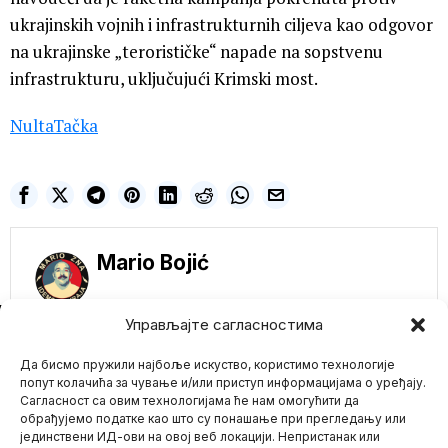
ukrajinskih vojnih i infrastrukturnih ciljeva kao odgovor
na ukrajinske „terorističke“ napade na sopstvenu
infrastrukturu, uključujući Krimski most.
NultaTačka
Mario Bojić
NE PROPUSTITE
Управљајте сагласностима
AfD pod prismotrom
Да бисмо пружили најбоље искуство, користимо технологије
obaveštajne službe:
Demokratija u
попут колачића за чување и/или приступ информацијама о уређају.
Nemačkoj je
Сагласност са овим технологијама ће нам омогућити да
ugrožena
обрађујемо податке као што су понашање при прегледању или
BERLIN – Lider stranke
јединствени ИД-ови на овој веб локацији. Непристанак или
Mario zna Youtube