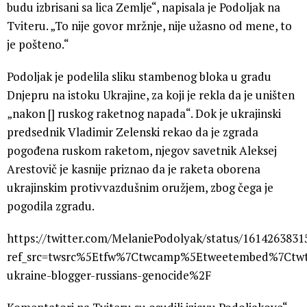
budu izbrisani sa lica Zemlje“, napisala je Podoljak na
Tviteru. „To nije govor mržnje, nije užasno od mene, to
je pošteno.“
Podoljak je podelila sliku stambenog bloka u gradu
Dnjepru na istoku Ukrajine, za koji je rekla da je uništen
„nakon [] ruskog raketnog napada“. Dok je ukrajinski
predsednik Vladimir Zelenski rekao da je zgrada
pogođena ruskom raketom, njegov savetnik Aleksej
Arestovič je kasnije priznao da je raketa oborena
ukrajinskim protivvazdušnim oružjem, zbog čega je
pogodila zgradu.
https://twitter.com/MelaniePodolyak/status/161426383
ref_src=twsrc%5Etfw%7Ctwcamp%5Etweetembed%7Ctwt
ukraine-blogger-russians-genocide%2F