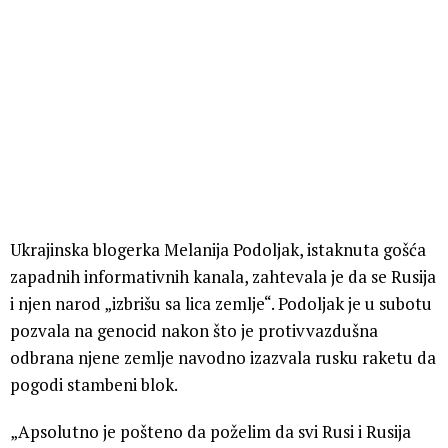
Ukrajinska blogerka Melanija Podoljak, istaknuta gošća
zapadnih informativnih kanala, zahtevala je da se Rusija
i njen narod „izbrišu sa lica zemlje“. Podoljak je u subotu
pozvala na genocid nakon što je protivvazdušna
odbrana njene zemlje navodno izazvala rusku raketu da
pogodi stambeni blok.
„Apsolutno je pošteno da poželim da svi Rusi i Rusija