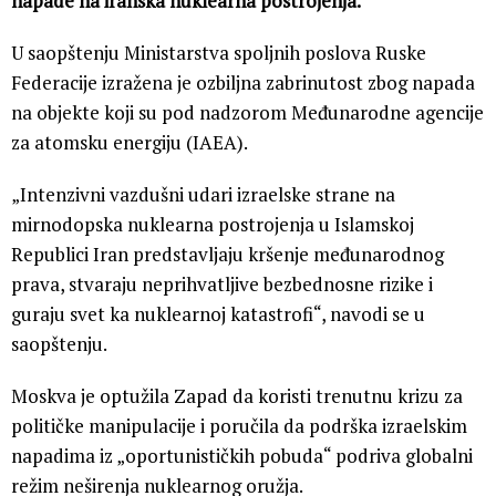
napade na iranska nuklearna postrojenja.
U saopštenju Ministarstva spoljnih poslova Ruske
Federacije izražena je ozbiljna zabrinutost zbog napada
na objekte koji su pod nadzorom Međunarodne agencije
za atomsku energiju (IAEA).
„Intenzivni vazdušni udari izraelske strane na
mirnodopska nuklearna postrojenja u Islamskoj
Republici Iran predstavljaju kršenje međunarodnog
prava, stvaraju neprihvatljive bezbednosne rizike i
guraju svet ka nuklearnoj katastrofi“, navodi se u
saopštenju.
Moskva je optužila Zapad da koristi trenutnu krizu za
političke manipulacije i poručila da podrška izraelskim
napadima iz „oportunističkih pobuda“ podriva globalni
režim neširenja nuklearnog oružja.