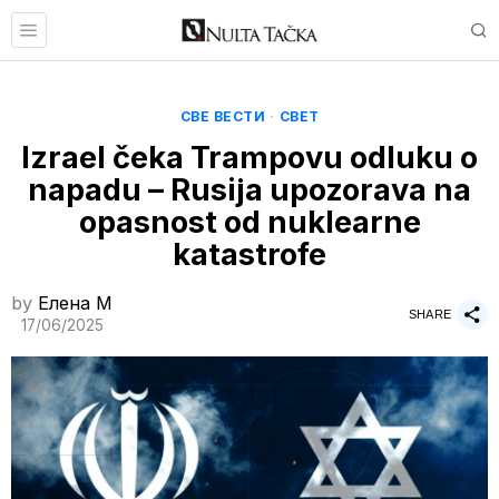
СВЕ ВЕСТИ
·
СВЕТ
Izrael čeka Trampovu odluku o
napadu – Rusija upozorava na
opasnost od nuklearne
katastrofe
by
Елена M
SHARE
17/06/2025