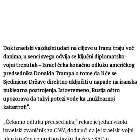
Dok izraelski vazdušni udari na ciljeve u Iranu traju već
danima, u senci svega odvija se ključni diplomatsko-
vojni trenutak – Izrael čeka konačnu odluku američkog
predsednika Donalda Trampa o tome da li će se
Sjedinjene Države direktno uključiti u napade na iranska
nuklearna postrojenja. Istovremeno, Rusija oštro
upozorava da takvi potezi vode ka „nuklearnoj
katastrofi“.
„Čekamo odluku predsednika,“ rekao je jedan visoki
izraelski zvaničnik za
CNN
, dodajući da je izraelski vojni
plan izrađen uz pretpostavku da će se SAD u