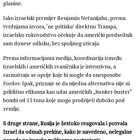
planine.
Iako izraelski premijer Benjamin Netanijahu, prema
tvrdnjama izvora, ‘ne pritiska’ direktno Trampa,
izraelsko rukovodstvo očekuje da američki predsednik
sam donese odluku, bez spoljnog uticaja.
Prema informacijama medija, koordinacija između
izraelskih i američkih zvaničnika je intenzivna, a
razmatraju se opcije koje bi mogle da onesposobe
Fordov. Ipak, priznaje se da nijedna alternativa nije ni
približno efikasna kao udar američkih „bunker-buster“
bombi od 13 tona koje mogu prodrijeti duboko pod
zemlju.
S druge strane, Rusija je žestoko reagovala i pozvala
Izrael da odmah prekine, kako je navedeno, nelegalne