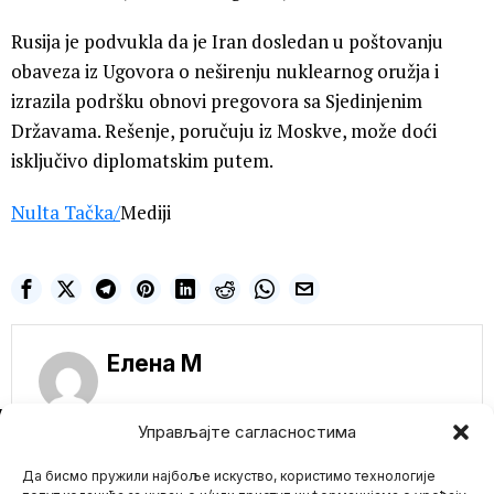
Rusija je podvukla da je Iran dosledan u poštovanju
obaveza iz Ugovora o neširenju nuklearnog oružja i
izrazila podršku obnovi pregovora sa Sjedinjenim
Državama. Rešenje, poručuju iz Moskve, može doći
isključivo diplomatskim putem.
Nulta Tačka
/
Mediji
Елена M
NE PROPUSTITE
Управљајте сагласностима
Rusija priprema
spisak dece za
Да бисмо пружили најбоље искуство, користимо технологије
povratak iz Ukrajine: