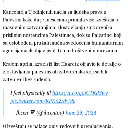
Kancelarija Ujedinjenih nacija za ljudska prava u
Palestini kaže da je mesecima primala više izveštaja o
masovnim zatvaranjima, zlostavljanju zatvorenika i
prisilnim nestancima Palestinaca, dok su Palestinci koji
su oslobođeni pružali mučna svedočenja humanitarnim
agencijama ili objavljivali to na društvenim mrežama.
Krajem aprila, izraelski list Haaretz objavio je detalje o
zlostavljanju palestinskih zatvorenika koji su bili
zatvoreni bez suđenja.
I feel physically ill
https://t.co/qoiCTKdSwv
pic.twitter.com/KPK62rdvMe
— Ihcen 🔻 (@ihcentoo)
June 23, 2024
U izveštaju se nalaze opisi redovnih premlaćivanja,