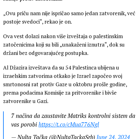
„Ovu priču nam nije ispričao samo jedan zatvorenik, već
postoje svedoci“, rekao je on.
Ova vest dolazi nakon više izveštaja o palestinskim
zatočenicima koji su bili „unakaženi iznutra“, dok su
držani bez odgovarajućeg postupka.
Al Džazira izveštava da su 54 Palestinca ubijena u
izraelskim zatvorima otkako je Izrael započeo svoj
smrtonosni rat protiv Gaze u oktobru prošle godine,
prema podacima Komisije za pritvorenike i bivše
zatvorenike u Gazi.
7 načina da zaustavite Matriks kontrolni sistem da
vas porobi
https://t.co/cMua776Ngl
— Nulta Tačka (@NultaTackaSrb)
June 24, 2024