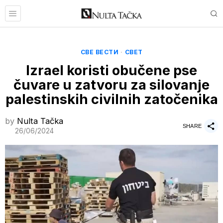
СВЕ ВЕСТИ
·
СВЕТ
Izrael koristi obučene pse
čuvare u zatvoru za silovanje
palestinskih civilnih zatočenika
by
Nulta Tačka
SHARE
26/06/2024