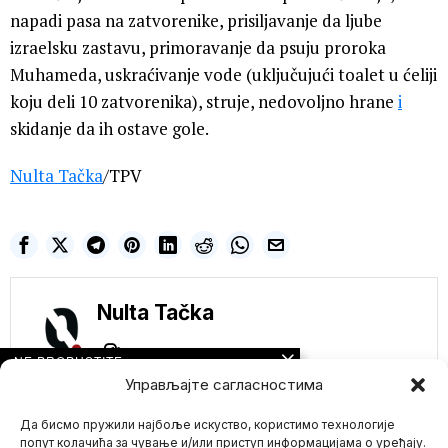
napadi pasa na zatvorenike, prisiljavanje da ljube
izraelsku zastavu, primoravanje da psuju proroka
Muhameda, uskraćivanje vode (uključujući toalet u ćeliji
koju deli 10 zatvorenika), struje, nedovoljno hrane
i
skidanje da ih ostave gole.
Nulta Tačka
/TPV
Nulta Tačka
NE PROPUSTITE
Управљајте сагласностима
Чекајући ЕУ, Балкан
иде ка Истоку
Да бисмо пружили најбоље искуство, користимо технологије
Европска унија,
попут колачића за чување и/или приступ информацијама о уређају.
одуговлачећи са