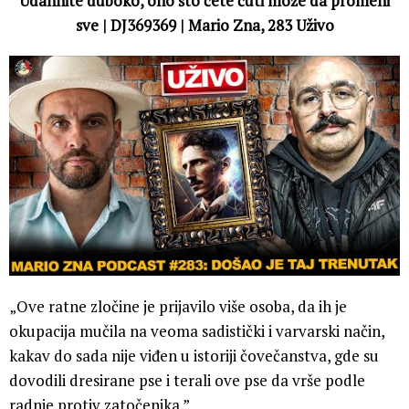
Udahnite duboko, ono što ćete čuti može da promeni
sve | DJ369369 | Mario Zna, 283 Uživo
„Ove ratne zločine je prijavilo više osoba, da ih je
okupacija mučila na veoma sadistički i varvarski način,
kakav do sada nije viđen u istoriji čovečanstva, gde su
dovodili dresirane pse i terali ove pse da vrše podle
radnje protiv zatočenika.”