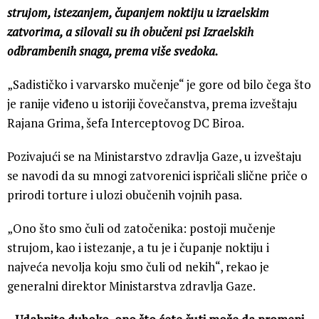
strujom, istezanjem, čupanjem noktiju u izraelskim
zatvorima, a silovali su ih obučeni psi Izraelskih
odbrambenih snaga, prema više svedoka.
„Sadističko i varvarsko mučenje“ je gore od bilo čega što
je ranije viđeno u istoriji čovečanstva, prema izveštaju
Rajana Grima, šefa Interceptovog DC Biroa.
Pozivajući se na Ministarstvo zdravlja Gaze, u izveštaju
se navodi da su mnogi zatvorenici ispričali slične priče o
prirodi torture i ulozi obučenih vojnih pasa.
„Ono što smo čuli od zatočenika: postoji mučenje
strujom, kao i istezanje, a tu je i čupanje noktiju i
najveća nevolja koju smo čuli od nekih“, rekao je
generalni direktor Ministarstva zdravlja Gaze.