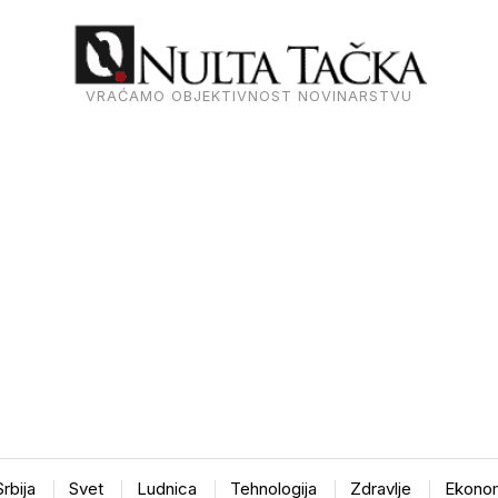
VRAĆAMO OBJEKTIVNOST NOVINARSTVU
Srbija
Svet
Ludnica
Tehnologija
Zdravlje
Ekonom