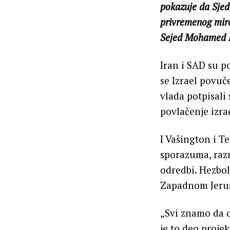
pokazuje da Sjed
privremenog miro
Sejed Mohamed M
Iran i SAD su p
se Izrael povuč
vlada potpisal
povlačenje izra
I Vašington i T
sporazuma, razm
odredbi. Hezbol
Zapadnom Jerusa
„Svi znamo da ov
je to deo projek