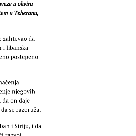
veze u okviru
štem u Teheranu,
e zahtevao da
 i libanska
đeno postepeno
umačenja
enje njegovih
i da on daje
 da se razoruža.
an i Siriju, i da
ći razvoj