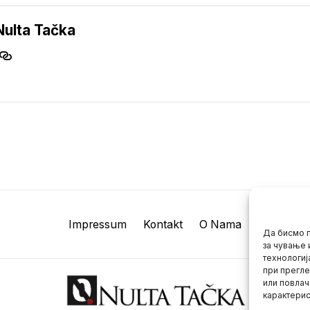
Nulta Tačka
Impressum
Kontakt
O Nama
Да бисмо п
за чување 
технологиј
при прегле
или повлач
карактерис