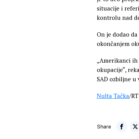
situacije i ref
kontrolu nad de
On je dodao da 
okončanjem oku
„Amerikanci ih 
okupacije“, rek
SAD ozbiljne u
Nulta Tačka
/RT
Share