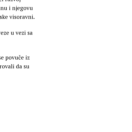
banu i njegovu
ske visoravni.
eze u vezi sa
se povuče iz
rovali da su