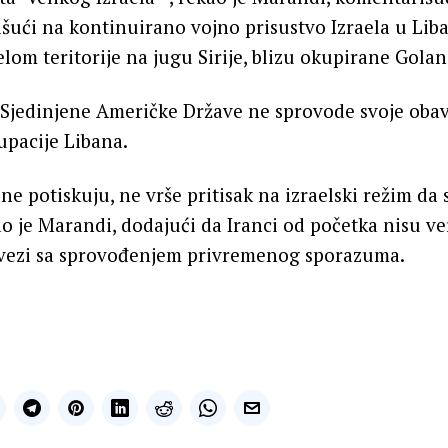
erišući na kontinuirano vojno prisustvo Izraela u Li
lom teritorije na jugu Sirije, blizu okupirane Golan
Sjedinjene Američke Države ne sprovode svoje obav
pacije Libana.
ne potiskuju, ne vrše pritisak na izraelski režim da 
ao je Marandi, dodajući da Iranci od početka nisu ve
 vezi sa sprovođenjem privremenog sporazuma.