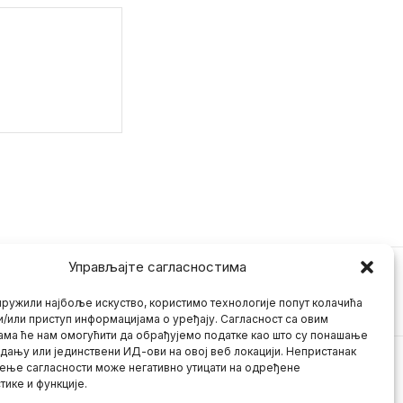
Управљајте сагласностима
ружили најбоље искуство, користимо технологије попут колачића
и/или приступ информацијама о уређају. Сагласност са овим
ама ће нам омогућити да обрађујемо податке као што су понашање
дању или јединствени ИД-ови на овој веб локацији. Непристанак
ење сагласности може негативно утицати на одређене
тике и функције.