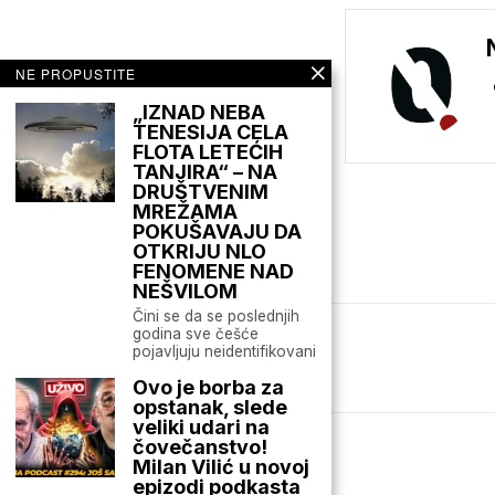
NE PROPUSTITE
„IZNAD NEBA
TENESIJA CELA
FLOTA LETEĆIH
TANJIRA“ – NA
DRUŠTVENIM
MREŽAMA
POKUŠAVAJU DA
OTKRIJU NLO
FENOMENE NAD
NEŠVILOM
Čini se da se poslednjih
godina sve češće
pojavljuju neidentifikovani
Mario zna Youtube
Ovo je borba za
opstanak, slede
veliki udari na
čovečanstvo!
Milan Vilić u novoj
epizodi podkasta