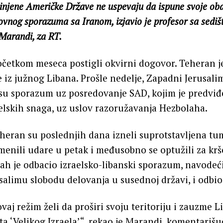
injene Američke Države ne uspevaju da ispune svoje oba
vnog sporazuma sa Iranom, izjavio je profesor sa sedi
arandi, za RT.
očetkom meseca postigli okvirni dogovor. Teheran j
e iz južnog Libana. Prošle nedelje, Zapadni Jerusalim
i su sporazum uz posredovanje SAD, kojim je predvi
elskih snaga, uz uslov razoružavanja Hezbolaha.
eheran su poslednjih dana izneli suprotstavljena t
enili udare u petak i međusobno se optužili za krš
ah je odbacio izraelsko-libanski sporazum, navodeć
limu slobodu delovanja u susednoj državi, i odbio
aj režim želi da proširi svoju teritoriju i zauzme Lib
ta ‘Velikog Izraela’“, rekao je Marandi, komentarišu