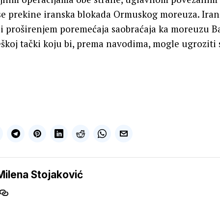
se prekine iranska blokada Ormuskog moreuza. Irans
ili proširenjem poremećaja saobraćaja ka moreuzu B
teškoj tački koju bi, prema navodima, mogle ugroziti
Milena Stojaković