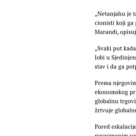
„Netanjahu je t
cionisti koji ga
Marandi, opisuj
„Svaki put kada
lobi u Sjedinje
stav i da ga po
Prema njegovim 
ekonomskog prit
globalnu trgovi
žrtvuje globaln
Pored eskalacij
povremenim voj