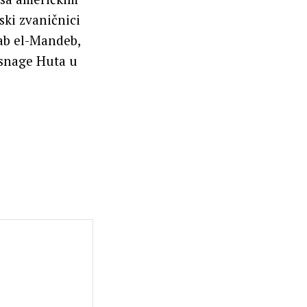
ki zvaničnici
ab el-Mandeb,
 snage Huta u