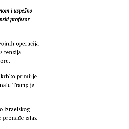
anom i uspešno
nski profesor
vojnih operacija
s tenzija
ore.
 krhko primirje
onald Tramp je
o izraelskog
 pronađe izlaz