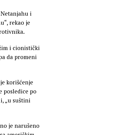
ć Netanjahu i
u“, rekao je
rotivnika.
im i cionistički
mpa da promeni
je korišćenje
e posledice po
, „u suštini
tno je narušeno
sa američkim