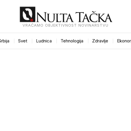
VRAĆAMO OBJEKTIVNOST NOVINARSTVU
Srbija
Svet
Ludnica
Tehnologija
Zdravlje
Ekonom