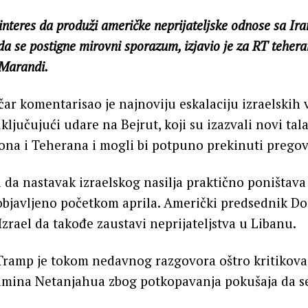
 interes da produži američke neprijateljske odnose sa Ir
da se postigne mirovni sporazum, izjavio je za RT tehera
Marandi.
ičar komentarisao je najnoviju eskalaciju izraelskih 
ključujući udare na Bejrut, koji su izazvali novi tala
ona i Teherana i mogli bi potpuno prekinuti pregov
da nastavak izraelskog nasilja praktično poništava
 objavljeno početkom aprila. Američki predsednik D
Izrael da takođe zaustavi neprijateljstva u Libanu.
Tramp je tokom nedavnog razgovora oštro kritikova
amina Netanjahua zbog potkopavanja pokušaja da se