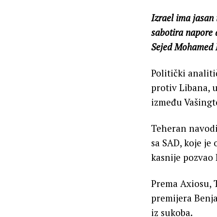
Izrael ima jasan
sabotira napore 
Sejed Mohamed 
Politički analit
protiv Libana, u
između Vašingt
Teheran navodi 
sa SAD, koje je
kasnije pozvao 
Prema Axiosu, 
premijera Benj
iz sukoba.