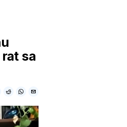
nu
rat sa