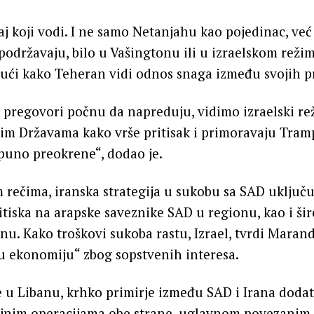
aj koji vodi. I ne samo Netanjahu kao pojedinac, ve
 podržavaju, bilo u Vašingtonu ili u izraelskom režim
ući kako Teheran vidi odnos snaga između svojih p
 pregovori počnu da napreduju, vidimo izraelski rež
nim Državama kako vrše pritisak i primoravaju Tra
tpuno preokrene“, dodao je.
rečima, iranska strategija u sukobu sa SAD uključu
iska na arapske saveznike SAD u regionu, kao i šir
nu. Kako troškovi sukoba rastu, Izrael, tvrdi Marandi
u ekonomiju“ zbog sopstvenih interesa.
e u Libanu, krhko primirje između SAD i Irana doda
nim operacijama obe strane, uglavnom povezanim 