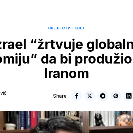
СВЕ ВЕСТИ
·
СВЕТ
zrael “žrtvuje global
miju” da bi produžio 
Iranom
vić
Share