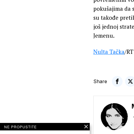
pokušajima da 
su takođe pret
još jednoj stra
Jemenu.
Nulta Tačka
/RT
Share
NE PROPUSTITE