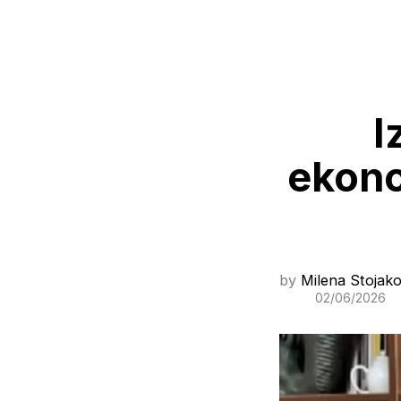
I
ekono
by
Milena Stojako
02/06/2026