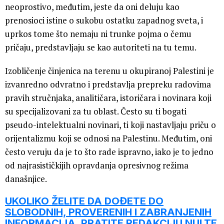
neoprostivo, međutim, jeste da oni deluju kao
prenosioci istine o sukobu ostatku zapadnog sveta, i
uprkos tome što nemaju ni trunke pojma o čemu
pričaju, predstavljaju se kao autoriteti na tu temu.
Izobličenje činjenica na terenu u okupiranoj Palestini je
izvanredno odvratno i predstavlja prepreku radovima
pravih stručnjaka, analitičara, istoričara i novinara koji
su specijalizovani za tu oblast. Često su ti bogati
pseudo-intelektualni novinari, ti koji nastavljaju priču o
orijentalizmu koji se odnosi na Palestinu. Međutim, oni
često veruju da je to što rade ispravno, iako je to jedno
od najrasističkijih opravdanja opresivnog režima
današnjice.
UKOLIKO ŽELITE DA DOĐETE DO
SLOBODNIH, PROVERENIH I ZABRANJENIH
INFORMACIJA, PRATITE REDAKCIJU NULTE