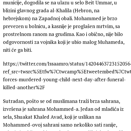
municije, dogodila se na ulazu u selo Beit Ummar, u
blizini glavnog grada al-Khalila (Hebron, na
hebrejskom) na Zapadnoj obali. Mohammed je brzo
prevezen u bolnicu, a kasnije je proglašen mrtvim, sa
prostrelnom ranom na grudima. Kao i obično, nije bilo
odgovornosti za vojnika koji je ubio malog Muhameda,
niti će ga biti.
https://twitter.com/Issaamro/status/14204463723152056
ref_src=twsrc%5Etfw%7Ctwcamp%5Etweetembed%7Ctwt
forces-murdered-young-child-next-day-after-funeral-
killed-another%2F
Sutradan, pošto se od muslimana traži brza sahrana,
izvršena je sahrana Mohammed-a. Jedan od mladića iz
sela, Shuakat Khaled Avad, koji je uslikan na
Mohammed-ovoj sahrani samo nekoliko sati ranije,