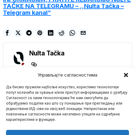
TAČKE NA TELEGRAMU – ,,Nulta Tačka –
Telegram kanal”
Nulta Tačka
Управљајте сагласностима
NE PROPUSTITE
Да бисмо пружили најбоље искуство, користимо технологије
попут колачића за чување и/или приступ информацијама о уређају.
ChatGPT psihoza:
Сагласност са овим технологијама ће нам омогућити да
Ljudi završavaju na
обрађујемо податке као што су понашање при прегледању или
psihijatriji i u zatvoru
јединствени ИД-ови на овој веб локацији. Непристанак или
Mario zna Youtube
nakon opsesije
повлачење сагласности може негативно утицати на одређене
veštačkom
inteligencijom
карактеристике и функције.
Impressum
Kontakt
O Nama
Sve više ljudi završava u
psihijatrijskim ustanovama