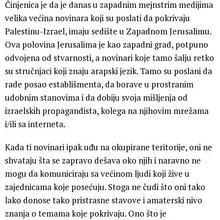
Činjenica je da je danas u zapadnim mejnstrim medijima
velika većina novinara koji su poslati da pokrivaju
Palestinu-Izrael, imaju sedište u Zapadnom Jerusalimu.
Ova polovina Jerusalima je kao zapadni grad, potpuno
odvojena od stvarnosti, a novinari koje tamo šalju retko
su stručnjaci koji znaju arapski jezik. Tamo su poslani da
rade posao establišmenta, da borave u prostranim
udobnim stanovima i da dobiju svoja mišljenja od
izraelskih propagandista, kolega na njihovim mrežama
i/ili sa interneta.
Kada ti novinari ipak uđu na okupirane teritorije, oni ne
shvataju šta se zapravo dešava oko njih i naravno ne
mogu da komuniciraju sa većinom ljudi koji žive u
zajednicama koje posećuju. Stoga ne čudi što oni tako
lako donose tako pristrasne stavove i amaterski nivo
znanja o temama koje pokrivaju. Ono što je