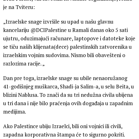
je na Tviteru:
„Izraelske snage izvršile su upad u našu glavnu
kancelariju @DCIPalestine u Ramali danas oko 5 sati
ujutru, oduzimajući računare, laptopove i datoteke koje
se tiču naših klijenata(dece) palestinskih zatvorenika u
izraelskim vojnim sudovima. Nismo bili obavešteni o
razlozima racije. „
Dan pre toga, izraelske snage su ubile nenaoružanog
41-godišnjeg muškarca, Shadi-ja Salim-a, u selu Beita, u
blizini Nablusa. To znači da su tri nedužna civila ubijena
u tri dana i nije bilo praćenja ovih događaja u zapadnim
medijima.
Ako Palestince ubiju Izraelci, bili oni vojnici ili civili,
zapadna korporativna štampa će to sigurno pokriti.