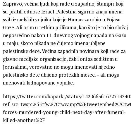
Zapravo, većina ljudi koji rade u zapadnoj štampi i koji
su pratili odnose Izrael-Palestina sigurno znaju imena
svih izraelskih vojnika koje je Hamas zarobio u Pojasu
Gaze. Ali osim u retkim prilikama, kao što je to bio slučaj
neposredno nakon 11-dnevnog vojnog napada na Gazu
u maju, skoro nikada ne čujemo imena ubijene
palestinske dece. Većina zapadnih novinara koji rade za
glavne medijske organizacije, čak i oni sa sedištem u
Jerusalimu, verovatno ne mogu imenovati nijedno
palestinsko dete ubijeno proteklih meseci – ali mogu
imenovati kidnapovane vojnike.
https://twitter.com/baparkr/status/142066361672714240
ref_src=twsrc%5Etfw%7Ctwcamp%5Etweetembed%7Ctwt
forces-murdered-young-child-next-day-after-funeral-
killed-another%2F