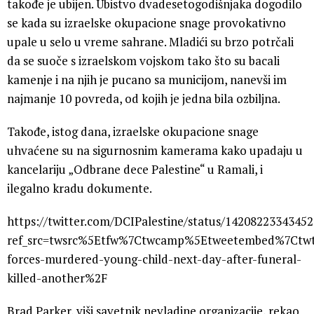
takođe je ubijen. Ubistvo dvadesetogodišnjaka dogodilo
se kada su izraelske okupacione snage provokativno
upale u selo u vreme sahrane. Mladići su brzo potrčali
da se suoče s izraelskom vojskom tako što su bacali
kamenje i na njih je pucano sa municijom, nanevši im
najmanje 10 povreda, od kojih je jedna bila ozbiljna.
Takođe, istog dana, izraelske okupacione snage
uhvaćene su na sigurnosnim kamerama kako upadaju u
kancelariju „Odbrane dece Palestine“ u Ramali, i
ilegalno kradu dokumente.
https://twitter.com/DCIPalestine/status/1420822334345
ref_src=twsrc%5Etfw%7Ctwcamp%5Etweetembed%7Ctwt
forces-murdered-young-child-next-day-after-funeral-
killed-another%2F
Brad Parker, viši savetnik nevladine organizacije, rekao