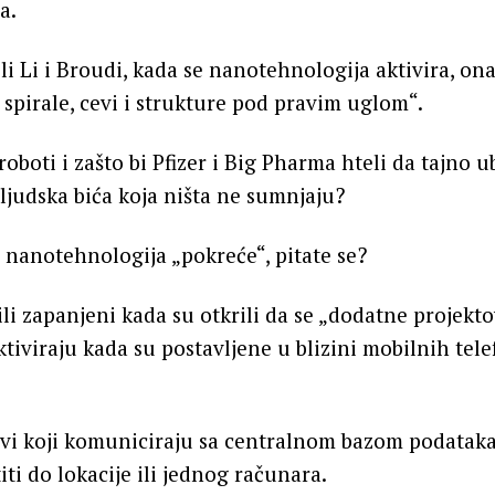
a.
li Li i Broudi, kada se nanotehnologija aktivira, ona
, spirale, cevi i strukture pod pravim uglom“.
oboti i zašto bi Pfizer i Big Pharma hteli da tajno u
 ljudska bića koja ništa ne sumnjaju?
 nanotehnologija „pokreće“, pitate se?
bili zapanjeni kada su otkrili da se „dodatne projekt
iviraju kada su postavljene u blizini mobilnih telef
i koji komuniciraju sa centralnom bazom podataka, 
ti do lokacije ili jednog računara.