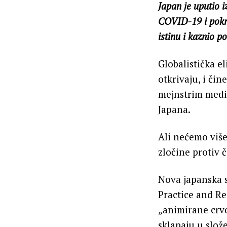
Japan je uputio 
COVID-19 i pokre
istinu i kaznio po
Globalistička e
otkrivaju, i čin
mejnstrim medij
Japana.
Ali nećemo više
zločine protiv č
Nova japanska s
Practice and Re
„animirane crvol
sklapaju u slož