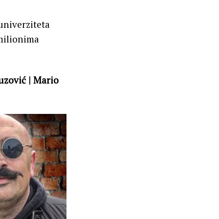
univerziteta
 milionima
uzović | Mario