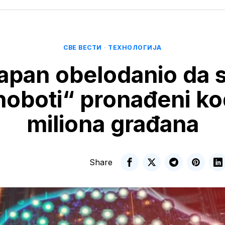
СВЕ ВЕСТИ
·
ТЕХНОЛОГИЈА
apan obelodanio da 
noboti“ pronađeni ko
miliona građana
Share