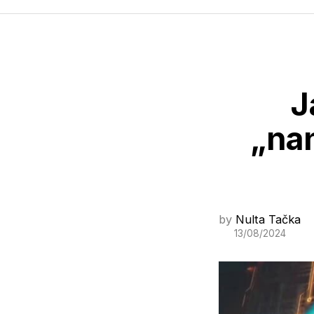
J
„na
by
Nulta Tačka
13/08/2024