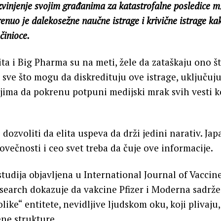
izvinjenje svojim građanima za katastrofalne posledice
nuo je dalekosežne naučne istrage i krivične istrage kak
činioce.
lita i Big Pharma su na meti, žele da zataškaju ono š
e sve što mogu da diskredituju ove istrage, uključuju
ima da pokrenu potpuni medijski mrak svih vesti ko
 dozvoliti da elita uspeva da drži jedini narativ. Jap
ovečnosti i ceo svet treba da čuje ove informacije.
tudija objavljena u International Journal of Vacci
search dokazuje da vakcine Pfizer i Moderna sadrže
ike“ entitete, nevidljive ljudskom oku, koji plivaju, 
ene strukture.