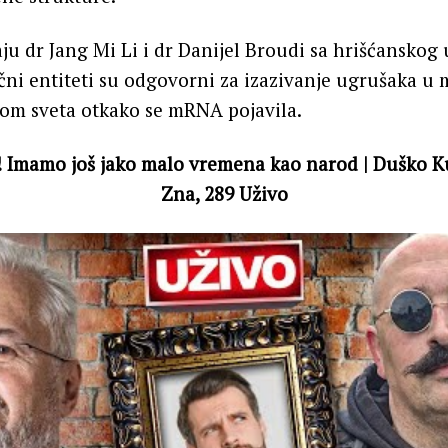
ju dr Jang Mi Li i dr Danijel Broudi sa hrišćanskog 
ični entiteti su odgovorni za izazivanje ugrušaka u
irom sveta otkako se mRNA pojavila.
?! Imamo još jako malo vremena kao narod | Duško K
Zna, 289 Uživo