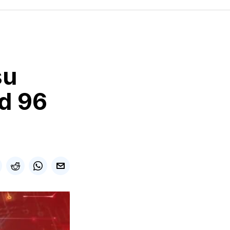
su
d 96