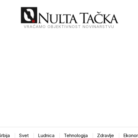
VRAĆAMO OBJEKTIVNOST NOVINARSTVU
Srbija
Svet
Ludnica
Tehnologija
Zdravlje
Ekonom