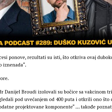
esi ponove, rezultati su isti, što otkriva ovaj dubo
o iznenada“.
gore.
dr Danijel Broudi izolovali su bočice sa vakcinom tri
gledali pod uvećanjem od 400 puta i otkrili ono što
odatne projektovane komponente“ … takođe poznat