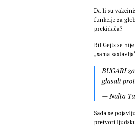
Da li su vakcini
funkcije za gl
prekidača?
Bil Gejts se ni
„sama sastavlja
BUGARI zab
glasali pro
— Nulta T
Sada se pojavlju
pretvori ljudsku