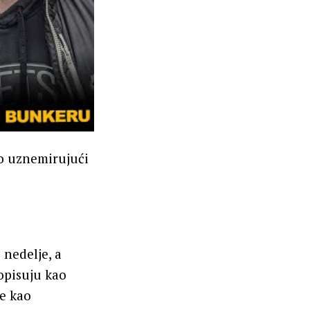
ko uznemirujući
 nedelje, a
 opisuju kao
e kao