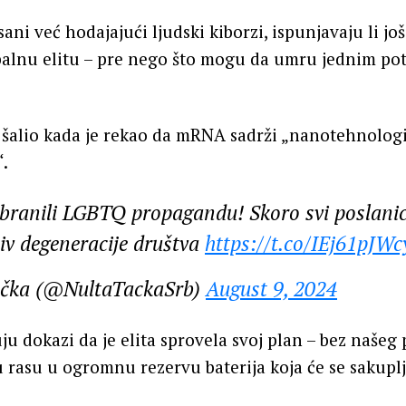
sani već hodajajući ljudski kiborzi, ispunjavaju li j
obalnu elitu – pre nego što mogu da umru jednim p
je šalio kada je rekao da mRNA sadrži „nanotehnologi
“.
ranili LGBTQ propagandu! Skoro svi poslanici
tiv degeneracije društva
https://t.co/IEj61pJWc
ačka (@NultaTackaSrb)
August 9, 2024
ju dokazi da je elita sprovela svoj plan – bez našeg 
 rasu u ogromnu rezervu baterija koja će se sakuplja