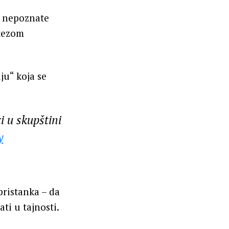
oš nepoznate
otezom
ju“ koja se
 u skupštini
y
pristanka – da
ti u tajnosti.