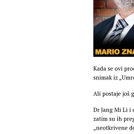
Kada se ovi proc
snimak iz „Umr
Ali postaje još 
Dr Jang Mi Li i 
zatim su ih pre
„neotkrivene d