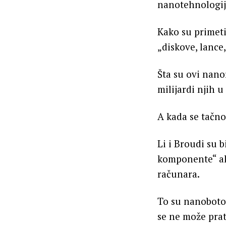
nanotehnologij
Kako su primeti
„diskove, lance
Šta su ovi nanor
milijardi njih u
A kada se tačno
Li i Broudi su 
komponente“ akt
računara.
To su nanobotov
se ne može prati