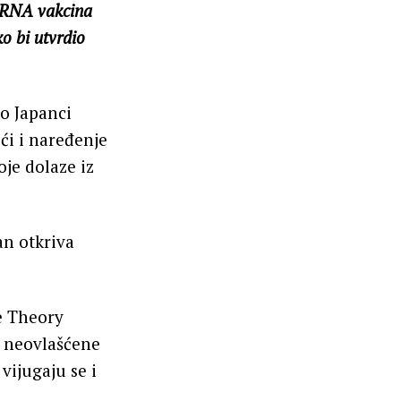
 mRNA vakcina
o bi utvrdio
to Japanci
ći i naređenje
je dolaze iz
an otkriva
ne Theory
 neovlašćene
vijugaju se i