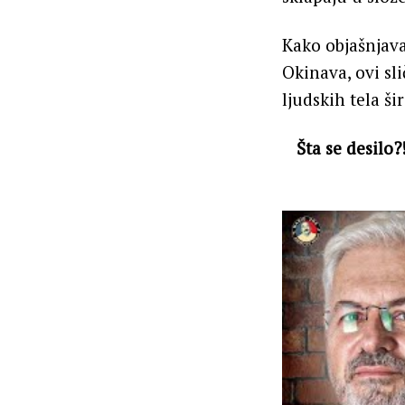
Kako objašnjava
Okinava, ovi sl
ljudskih tela š
Šta se desilo