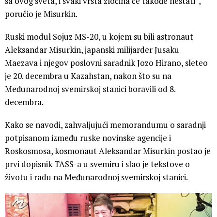
sa ovog sveta, i svaki vrsta zločina će takođe nestati“,
poručio je Misurkin.
Ruski modul Sojuz MS-20, u kojem su bili astronaut
Aleksandar Misurkin, japanski milijarder Jusaku
Maezava i njegov poslovni saradnik Jozo Hirano, sleteo
je 20. decembra u Kazahstan, nakon što su na
Međunarodnoj svemirskoj stanici boravili od 8.
decembra.
Kako se navodi, zahvaljujući memorandumu o saradnji
potpisanom između ruske novinske agencije i
Roskosmosa, kosmonaut Aleksandar Misurkin postao je
prvi dopisnik TASS-a u svemiru i slao je tekstove o
životu i radu na Međunarodnoj svemirskoj stanici.