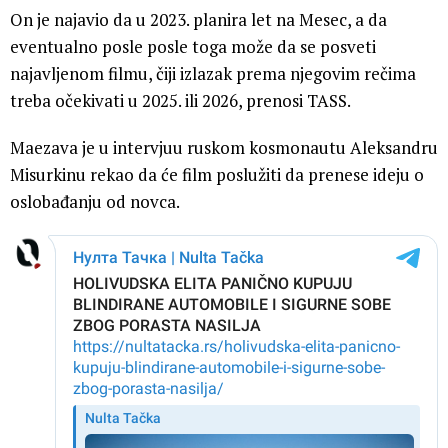
On je najavio da u 2023. planira let na Mesec, a da
eventualno posle posle toga može da se posveti
najavljenom filmu, čiji izlazak prema njegovim rečima
treba očekivati u 2025. ili 2026, prenosi TASS.
Maezava je u intervjuu ruskom kosmonautu Aleksandru
Misurkinu rekao da će film poslužiti da prenese ideju o
oslobađanju od novca.