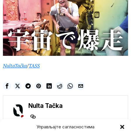
NultaTačka
/
TASS
Nulta Tačka
Управљајте сагласностима
NE PROPUSTITE