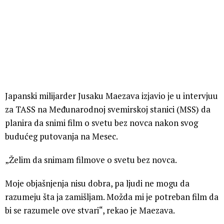
Japanski milijarder Jusaku Maezava izjavio je u intervjuu
za TASS na Međunarodnoj svemirskoj stanici (MSS) da
planira da snimi film o svetu bez novca nakon svog
budućeg putovanja na Mesec.
„Želim da snimam filmove o svetu bez novca.
Moje objašnjenja nisu dobra, pa ljudi ne mogu da
razumeju šta ja zamišljam. Možda mi je potreban film da
bi se razumele ove stvari“, rekao je Maezava.