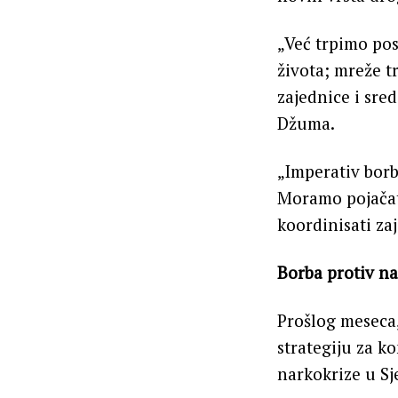
„Već trpimo pos
života; mreže t
zajednice i sred
Džuma.
„Imperativ borb
Moramo pojačat
koordinisati za
Borba protiv n
Prošlog meseca,
strategiju za k
narkokrize u S