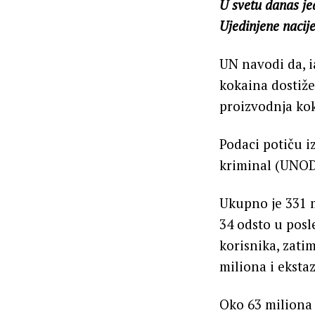
U svetu danas jed
Ujedinjene nacije
UN navodi da, ia
kokaina dostiže
proizvodnja kok
Podaci potiču i
kriminal (UNODC
Ukupno je 331 mi
34 odsto u posl
korisnika, zati
miliona i eksta
Oko 63 miliona 