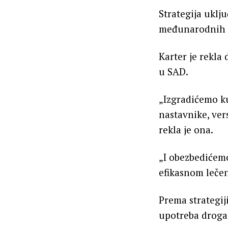
Strategija uklj
međunarodnih kr
Karter je rekla
u SAD.
„Izgradićemo ku
nastavnike, ver
rekla je ona.
„I obezbedićemo
efikasnom lečen
Prema strategij
upotreba droga