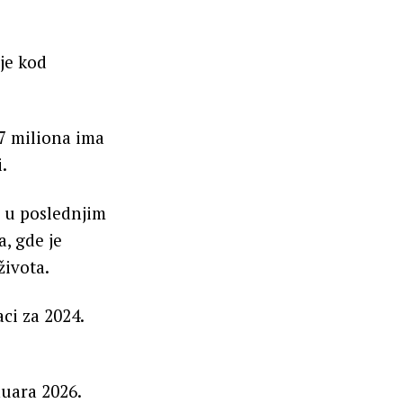
je kod
 7 miliona ima
.
a u poslednjim
, gde je
života.
ci za 2024.
nuara 2026.