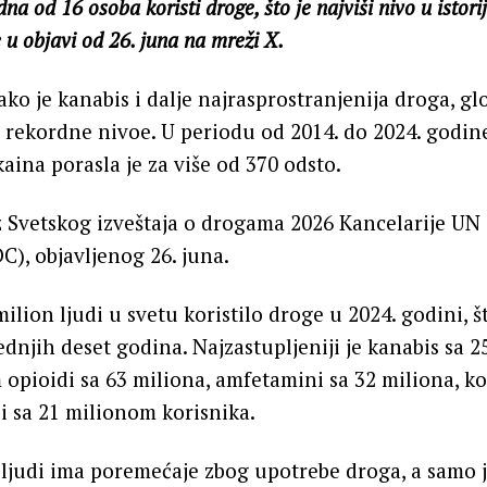
na od 16 osoba koristi droge, što je najviši nivo u istorij
 u objavi od 26. juna na mreži X.
ko je kanabis i dalje najrasprostranjenija droga, gl
 rekordne nivoe. U periodu od 2014. do 2024. godine
aina porasla je za više od 370 odsto.
z Svetskog izveštaja o drogama 2026 Kancelarije UN 
), objavljenog 26. juna.
lion ljudi u svetu koristilo droge u 2024. godini, š
ednjih deset godina. Najzastupljeniji je kanabis sa 
m opioidi sa 63 miliona, amfetamini sa 32 miliona, k
zi sa 21 milionom korisnika.
ljudi ima poremećaje zbog upotrebe droga, a samo 