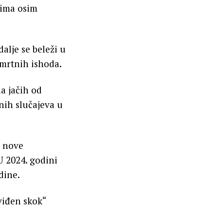
dima osim
dalje se beleži u
smrtnih ishoda.
a jačih od
nih slučajeva u
u nove
 U 2024. godini
dine.
viđen skok“