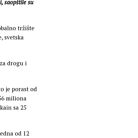
i, saopštile su
obalno tržište
, svetska
za drogu i
to je porast od
256 miliona
okain sa 25
jedna od 12