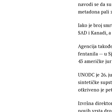
navodi se da su
metadona pali z
Iako je broj smr
SAD i Kanadi, a
Agencija takođe
fentanila — u S
43 američke jur
UNODC je 26. ju
sintetičke supst
otkriveno je pe
Izvršna direkto
novih vrsta dro