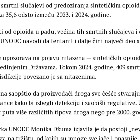
 smrtni slučajevi od predoziranja sintetičkim opioi
a 35,6 odsto između 2023. i 2024. godine.
ti od opioida u padu, većina tih smrtnih slučajeva i 
 UNODC navodi da fentanil i dalje čini najveći deo 
 upozorava na pojavu nitazena — sintetičkih opioid
jedinjenim Državama. Tokom 2024. godine, 409 smrt
isdikcije povezano je sa nitazenima.
na saopštio da proizvođači droga sve češće stvaraj
ance kako bi izbegli detekciju i zaobišli regulative.
t puta više različitih tipova droga nego pre 2000. go
rka UNODC Monika Džuma izjavila je da postoji „ne
ga na tržištu, od kojih su mnoge sve jače i opasnije.