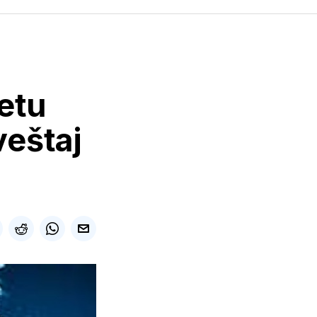
etu
veštaj