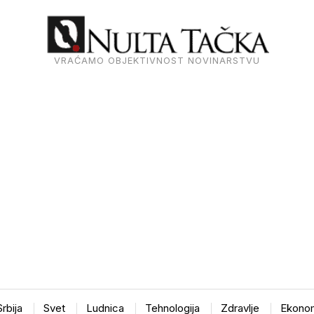
VRAĆAMO OBJEKTIVNOST NOVINARSTVU
Srbija
Svet
Ludnica
Tehnologija
Zdravlje
Ekonom