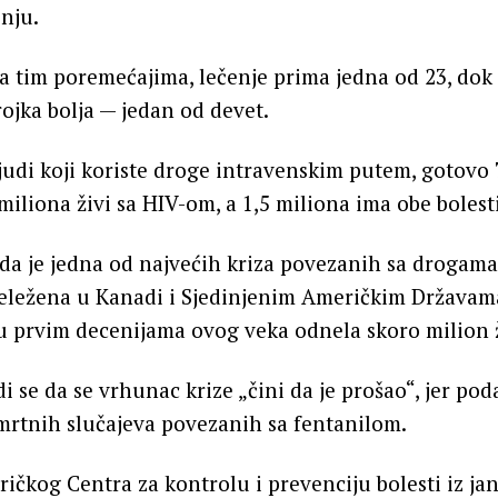
enju.
 tim poremećajima, lečenje prima jedna od 23, dok 
ojka bolja — jedan od devet.
judi koji koriste droge intravenskim putem, gotovo
 miliona živi sa HIV-om, a 1,5 miliona ima obe bolesti
 da je jedna od najvećih kriza povezanih sa drogam
eležena u Kanadi i Sjedinjenim Američkim Državama
u prvim decenijama ovog veka odnela skoro milion 
 se da se vrhunac krize „čini da je prošao“, jer poda
mrtnih slučajeva povezanih sa fentanilom.
ričkog Centra za kontrolu i prevenciju bolesti iz ja