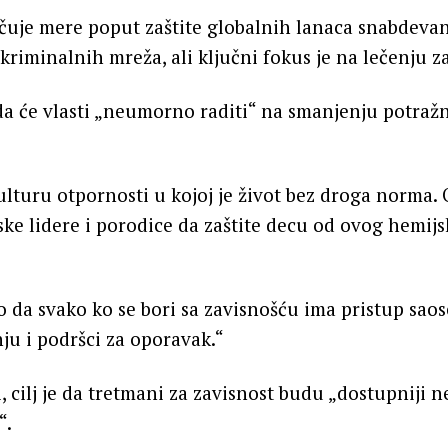
učuje mere poput zaštite globalnih lanaca snabdeva
iminalnih mreža, ali ključni fokus je na lečenju za
 da će vlasti „neumorno raditi“ na smanjenju potra
lturu otpornosti u kojoj je život bez droga norma
ske lidere i porodice da zaštite decu od ovog hemij
 da svako ko se bori sa zavisnošću ima pristup sao
ju i podršci za oporavak.“
i, cilj je da tretmani za zavisnost budu „dostupniji 
“.