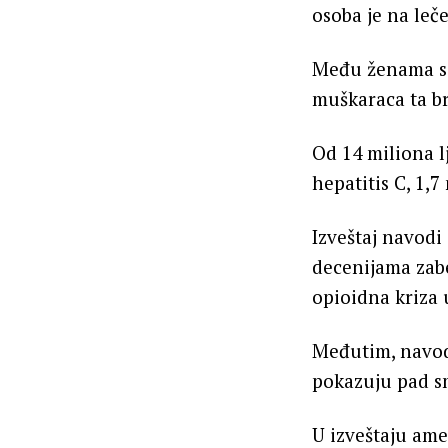
osoba je na leč
Među ženama sa
muškaraca ta br
Od 14 miliona l
hepatitis C, 1,7
Izveštaj navodi
decenijama zab
opioidna kriza 
Međutim, navodi
pokazuju pad s
U izveštaju ame