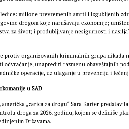
ledice: milione prevremenih smrti i izgubljenih zd
rgovine drogom koje narušavaju ekonomije; uništen
stva za život; i produbljivanje nesigurnosti i nasilja“
e protiv organizovanih kriminalnih grupa nikada ni
i odvraćanje, unaprediti razmenu obaveštajnih pod
jedničke operacije, uz ulaganje u prevenciju i lečenj
arkomanije u SAD
 američka „carica za drogu“ Sara Karter predstavil
ontrolu droga za 2026. godinu, kojom se definiše pla
jedinjenim Državama.