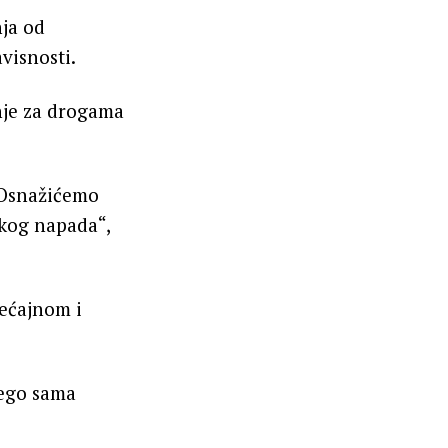
nja od
visnosti.
žnje za drogama
. Osnažićemo
skog napada“,
sećajnom i
nego sama