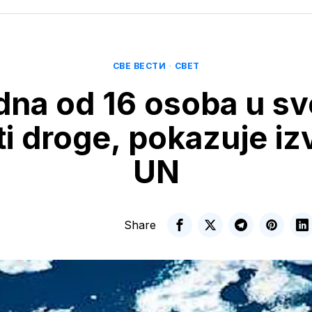
СВЕ ВЕСТИ
·
СВЕТ
dna od 16 osoba u sv
ti droge, pokazuje iz
UN
Share