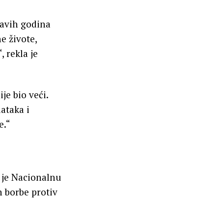
ravih godina
e živote,
, rekla je
je bio veći.
ataka i
e.“
a je Nacionalnu
n borbe protiv