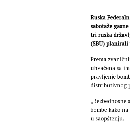
Ruska Federalna
sabotaže gasne 
tri ruska držav
(SBU) planirali 
Prema zvaničnim
uhvaćena sa i
pravljenje bomb
distributivnog 
„Bezbednosne sl
bombe kako na 
u saopštenju.