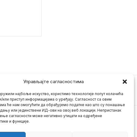
Управљајте сагласностима
ружили најбоље искуство, користимо технологије попут колачића
и/или приступ информацијама о уређају. Сагласност са овим
ама ће нам омогућити да обрађујемо податке као што су понашање
дању или јединствени ИД-ови на овој веб локацији. Непристанак
ење сагласности може негативно утицати на одређене
тике и функције.