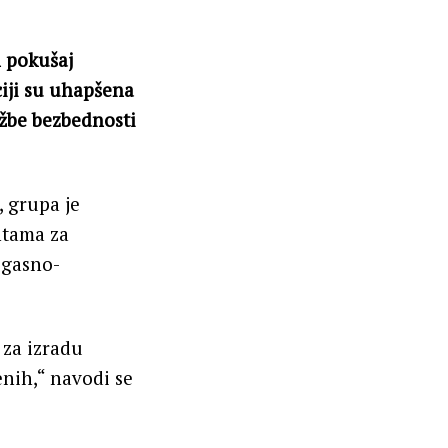
n pokušaj
ciji su uhapšena
užbe bezbednosti
, grupa je
ntama za
 gasno-
 za izradu
nih,“ navodi se