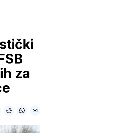
stički
 FSB
ih za
ce