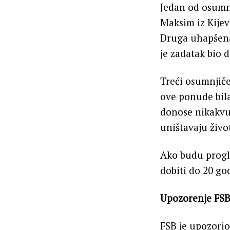
Jedan od osumnj
Maksim iz Kijev
Druga uhapšena o
je zadatak bio d
Treći osumnjičen
ove ponude bila 
donose nikakvu 
uništavaju živo
Ako budu progl
dobiti do 20 go
Upozorenje FSB
FSB je upozorio