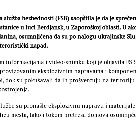
 služba bezbednosti (FSB) saopštila je da je spreče
stanice u luci Berdjansk, u Zaporoškoj oblasti. U ak
ljanina, osumnjičena da su po nalogu ukrajinske Sl
teroristički napad.
 informacijama i video-snimku koji je objavila FSB
mprovizovanim eksplozivnim napravama i kompone
i, dok su pokušavali da ih prošvercuju na teritoriju
postrojenja.
užbe su pronašle eksplozivnu napravu i materijale
licu mesta, tako i tokom pretresa domova osumnjiče