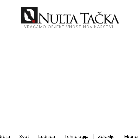
VRAĆAMO OBJEKTIVNOST NOVINARSTVU
Srbija
Svet
Ludnica
Tehnologija
Zdravlje
Ekonom