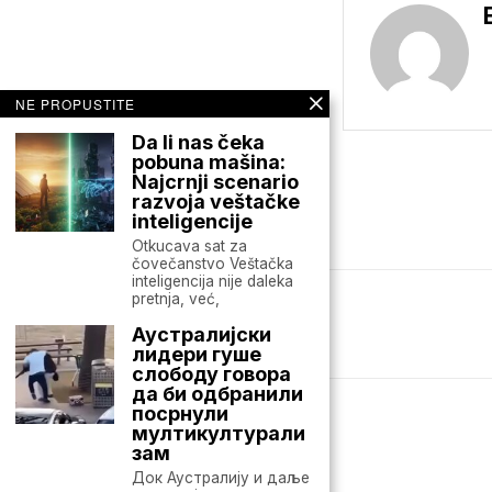
NE PROPUSTITE
Da li nas čeka
pobuna mašina:
Najcrnji scenario
razvoja veštačke
inteligencije
Otkucava sat za
čovečanstvo Veštačka
inteligencija nije daleka
pretnja, već,
Mario zna Youtube
Аустралијски
лидери гуше
слободу говора
да би одбранили
посрнули
мултикултурали
зам
Док Аустралију и даље