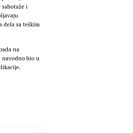
 sabotaže i
ljavaju
a dela sa teškim
apada na
i navodno bio u
ikacije.