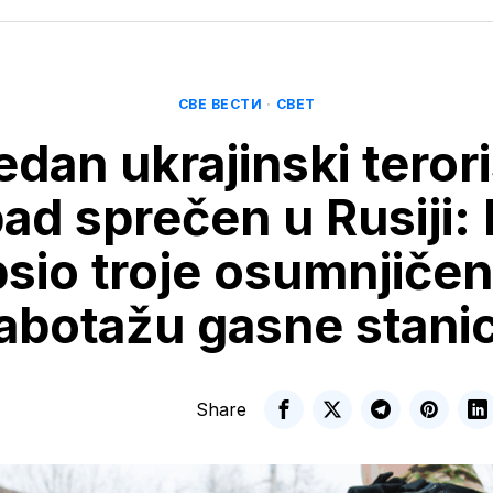
СВЕ ВЕСТИ
·
СВЕТ
edan ukrajinski terori
ad sprečen u Rusiji:
sio troje osumnjičen
abotažu gasne stani
Share