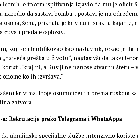
ičenih je tokom ispitivanja izjavio da mu je oficir
a naredio da sastavi bombu i postavi je na određenu
soba, žena, priznala je krivicu i izrazila kajanje, 
a čuva i preda eksploziv.
i, koji se identifikovao kao nastavnik, rekao je da 
„najveća greška u životu“, naglasivši da takvi terori
korist Ukrajini, a Rusiji ne nanose stvarnu štetu –
t onome ko ih izvršava.“
ašeni krivima, troje osumnjičenih prema ruskom 
dina zatvora.
-a: Rekrutacije preko Telegrama i WhatsAppa
 da ukrajinske specijalne službe intenzivno koriste 