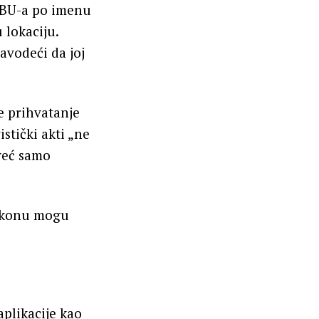
 SBU-a po imenu
 lokaciju.
navodeći da joj
je prihvatanje
stički akti „ne
 već samo
zakonu mogu
aplikacije kao