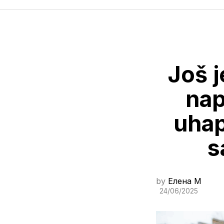
Još j
nap
uhap
s
by
Елена M
24/06/2025