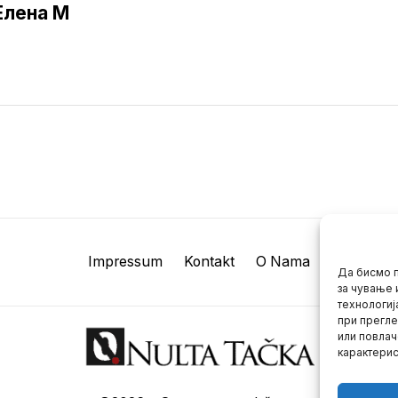
Елена M
Impressum
Kontakt
O Nama
Да бисмо п
за чување 
технологиј
при прегле
или повлач
карактерис