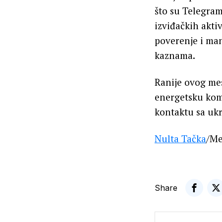
što su Telegram
izviđačkih akti
poverenje i man
kaznama.
Ranije ovog mes
energetsku kom
kontaktu sa uk
Nulta Tačka
/Me
Share