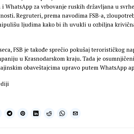
 i WhatsApp za vrbovanje ruskih državljana u svrhe
vnosti. Regruteri, prema navodima FSB-a, zloupotreb
ipulišu ljudima kako bi ih uvukli u ozbiljna krivičn
eca, FSB je takođe sprečio pokušaj terorističkog n
paniju u Krasnodarskom kraju. Tada je osumnjičen
rajinskim obaveštajcima upravo putem WhatsApp apl
diji