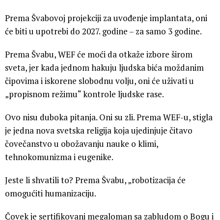
Prema Švabovoj projekciji za uvođenje implantata, oni
će biti u upotrebi do 2027. godine – za samo 3 godine.
Prema Švabu, WEF će moći da otkaže izbore širom
sveta, jer kada jednom hakuju ljudska bića moždanim
čipovima i iskorene slobodnu volju, oni će uživati u
„propisnom režimu“ kontrole ljudske rase.
Ovo nisu duboka pitanja. Oni su zli. Prema WEF-u, stigla
je jedna nova svetska religija koja ujedinjuje čitavo
čovečanstvo u obožavanju nauke o klimi,
tehnokomunizma i eugenike.
Jeste li shvatili to? Prema Švabu, „robotizacija će
omogućiti humanizaciju.
Čovek je sertifikovani megaloman sa zabludom o Bogu i