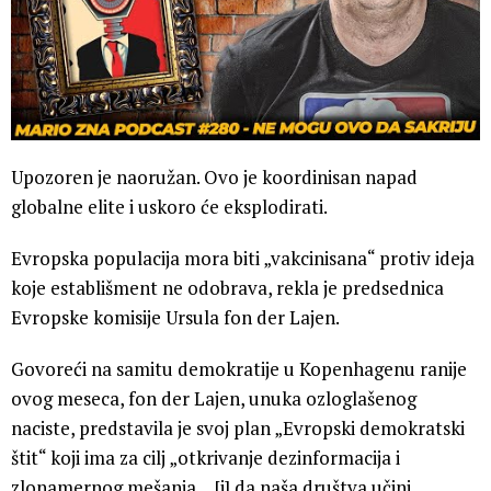
Upozoren je naoružan. Ovo je koordinisan napad
globalne elite i uskoro će eksplodirati.
Evropska populacija mora biti „vakcinisana“ protiv ideja
koje establišment ne odobrava, rekla je predsednica
Evropske komisije Ursula fon der Lajen.
Govoreći na samitu demokratije u Kopenhagenu ranije
ovog meseca, fon der Lajen, unuka ozloglašenog
naciste, predstavila je svoj plan „Evropski demokratski
štit“ koji ima za cilj „otkrivanje dezinformacija i
zlonamernog mešanja… [i] da naša društva učini