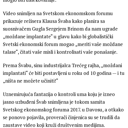
Video snimljen na Svetskom ekonomskom forumu
prikazuje režisera Klausa Švaba kako planira sa
suosnivačem Gugla Sergejem Brinom da nam ugrade
„moždane implantate“ u glavu kako bi globalistički
Svetski ekonomski forum mogao „meriti vaše moždane
talase“, čitati vaše misli i kontrolisati vaše ponašanje.
Prema Švabu, sinu industrijalca Trećeg rajha, „moždani
implantati“ će biti postavljeni u roku od 10 godina — i tu
„ništa ne možete učiniti!“
Uznemirujuća fantazija o kontroli uma koju je izneo
jasno uzbuđeni Švab snimljena je tokom samita
Svetskog ekonomskog foruma 2017. u Davosu, a otkako
se ponovo pojavila, proverači činjenica su se trudili da
zaustave video koji kruži društvenim medijima.