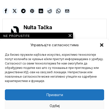
Nulta Tačka
NE PROPUSTITE
Zelenski nagrdio
Управљајте сагласностима
UKRAJINCE jer se
provode po noćnim
klubovima u Kijevu
Да бисмо пружили најбоље искуство, користимо технологије
dok vojska gine –
попут колачића за чување и/или приступ информацијама о уређају.
(Viralni video)
Сагласност са овим технологијама ће нам омогућити да
Ukrajinski predsednik
обрађујемо податке као што су понашање при прегледању или
Volodimir Zelenski
јединствени ИД-ови на овој веб локацији. Непристанак или
Mario zna Youtube
pozvao je svoje građane
повлачење сагласности може негативно утицати на одређене
da se
карактеристике и функције.
Impressum
Kontakt
O Nama
Nije samo Princ Endru
isprozivan- Dva
demonstranta
Прихвати
izviždala Kralja
Čarlsa III- „To nije moj
kralj“
Одбиј