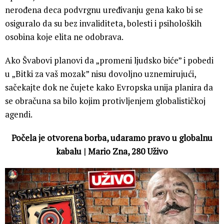
nerođena deca podvrgnu uređivanju gena kako bi se
osiguralo da su bez invaliditeta, bolesti i psiholoških
osobina koje elita ne odobrava.
Ako Švabovi planovi da „promeni ljudsko biće” i pobedi
u „Bitki za vaš mozak” nisu dovoljno uznemirujući,
sačekajte dok ne čujete kako Evropska unija planira da
se obračuna sa bilo kojim protivljenjem globalističkoj
agendi.
Počela je otvorena borba, udaramo pravo u globalnu
kabalu | Mario Zna, 280 Uživo