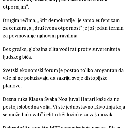
otpornijim“.
Drugim rečima, „Štit demokratije“ je samo eufemizam
za cenzuru, a „društvena otpornost“ je još jedan termin
za povinovanje njihovim pravilima.
Bez greške, globalna elita vodi rat protiv suvereniteta
ljudskog bića.
Svetski ekonomski forum je postao toliko arogantan da
više ni ne pokušavaju da sakriju svoje distopijske
planove.
Desna ruka Klausa Švaba Noa Juval Harari kaže da ne
postoji slobodna volja. Vi ste jednostavno „životinja koja
se može hakovati“ i elita drži lozinke za vaš mozak.
Dobrodošli u ono što WEF uznemirujuće naziva „Bitka