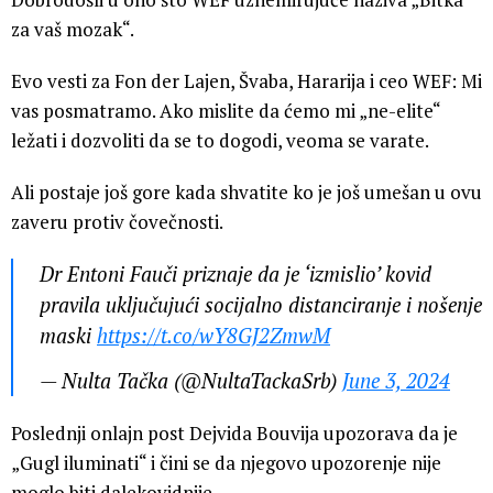
za vaš mozak“.
Evo vesti za Fon der Lajen, Švaba, Hararija i ceo WEF: Mi
vas posmatramo. Ako mislite da ćemo mi „ne-elite“
ležati i dozvoliti da se to dogodi, veoma se varate.
Ali postaje još gore kada shvatite ko je još umešan u ovu
zaveru protiv čovečnosti.
Dr Entoni Fauči priznaje da je ‘izmislio’ kovid
pravila uključujući socijalno distanciranje i nošenje
maski
https://t.co/wY8GJ2ZmwM
— Nulta Tačka (@NultaTackaSrb)
June 3, 2024
Poslednji onlajn post Dejvida Bouvija upozorava da je
„Gugl iluminati“ i čini se da njegovo upozorenje nije
moglo biti dalekovidnije.