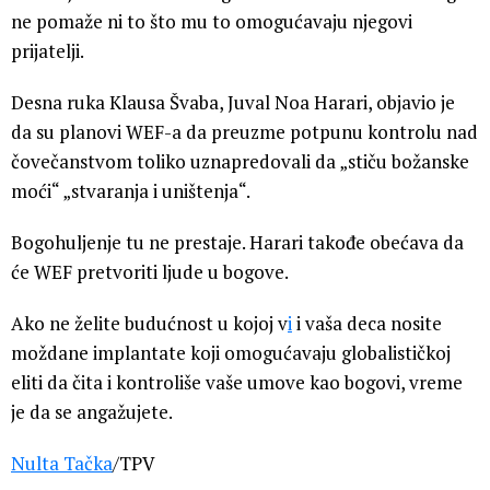
ne pomaže ni to što mu to omogućavaju njegovi
prijatelji.
Desna ruka Klausa Švaba, Juval Noa Harari, objavio je
da su planovi WEF-a da preuzme potpunu kontrolu nad
čovečanstvom toliko uznapredovali da „stiču božanske
moći“ „stvaranja i uništenja“.
Bogohuljenje tu ne prestaje. Harari takođe obećava da
će WEF pretvoriti ljude u bogove.
Ako ne želite budućnost u kojoj v
i
i vaša deca nosite
moždane implantate koji omogućavaju globalističkoj
eliti da čita i kontroliše vaše umove kao bogovi, vreme
je da se angažujete.
Nulta Tačka
/TPV