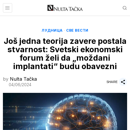
ЛУДНИЦА
·
СВЕ ВЕСТИ
Još jedna teorija zavere postala
stvarnost: Svetski ekonomski
forum želi da „moždani
implantati“ budu obavezni
by
Nulta Tačka
SHARE
04/06/2024