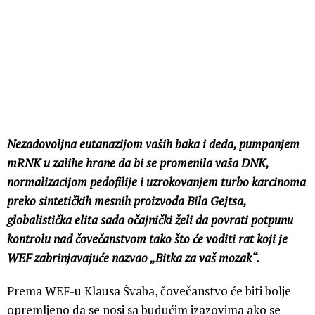
Nezadovoljna eutanazijom vaših baka i deda, pumpanjem
mRNK u zalihe hrane da bi se promenila vaša DNK,
normalizacijom pedofilije i uzrokovanjem turbo karcinoma
preko sintetičkih mesnih proizvoda Bila Gejtsa,
globalistička elita sada očajnički želi da povrati potpunu
kontrolu nad čovečanstvom tako što će voditi rat koji je
WEF zabrinjavajuće nazvao „Bitka za vaš mozak“.
Prema WEF-u Klausa Švaba, čovečanstvo će biti bolje
opremljeno da se nosi sa budućim izazovima ako se