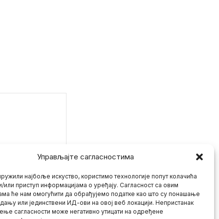
Управљајте сагласностима
ружили најбоље искуство, користимо технологије попут колачића
и/или приступ информацијама о уређају. Сагласност са овим
ама ће нам омогућити да обрађујемо податке као што су понашање
дању или јединствени ИД-ови на овој веб локацији. Непристанак
ење сагласности може негативно утицати на одређене