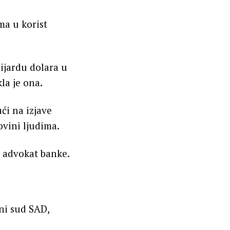
ma u korist
ijardu dolara u
la je ona.
ći na izjave
ovini ljudima.
t, advokat banke.
ni sud SAD,