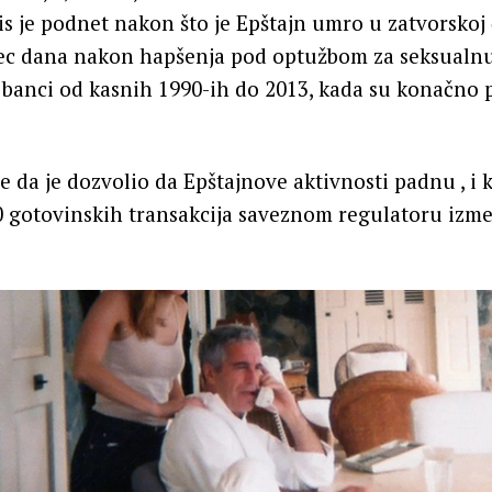
 je podnet nakon što je Epštajn umro u zatvorskoj ć
 dana nakon hapšenja pod optužbom za seksualnu
u banci od kasnih 1990-ih do 2013, kada su konačno 
 da je dozvolio da Epštajnove aktivnosti padnu , i k
0 gotovinskih transakcija saveznom regulatoru izme