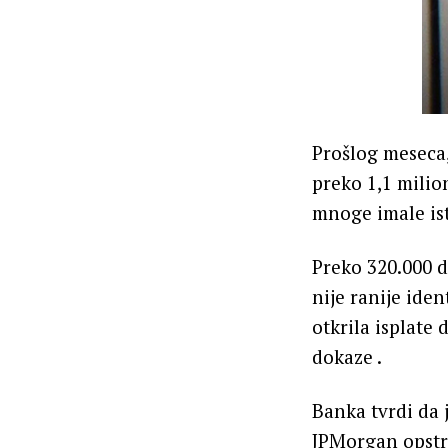
Prošlog meseca,
preko 1,1 milio
mnoge imale is
Preko 320.000 d
nije ranije iden
otkrila isplate
dokaze .
Banka tvrdi da 
JPMorgan opstru