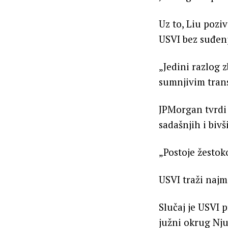
Uz to, Liu pozi
USVI bez suđenj
„Jedini razlog 
sumnjivim transa
JPMorgan tvrdi 
sadašnjih i biv
„Postoje žestoko
USVI traži naj
Slučaj je USVI 
južni okrug Nj