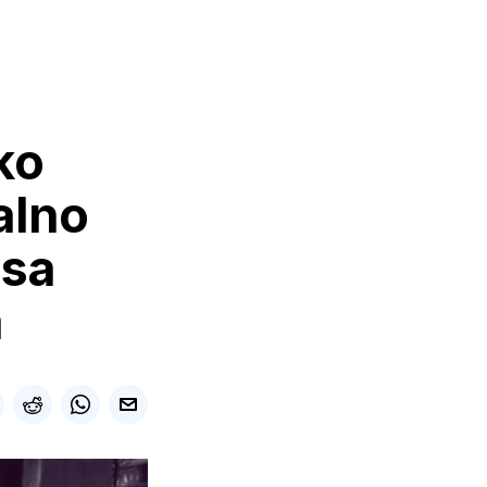
ko
alno
 sa
m