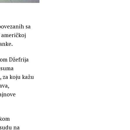
povezanih sa
a američkoj
banke.
om Džefrija
a suma
, za koju kažu
ava,
tajnove
čkom
 sudu na