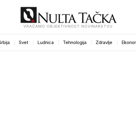
VRAĆAMO OBJEKTIVNOST NOVINARSTVU
Srbija
Svet
Ludnica
Tehnologija
Zdravlje
Ekonom