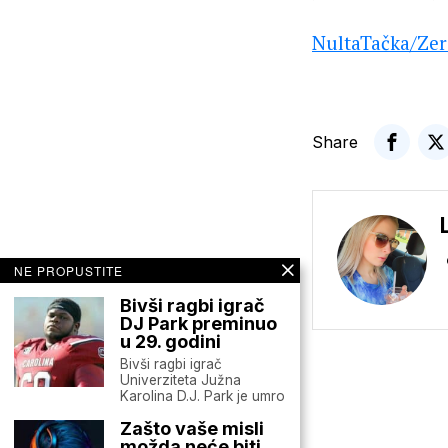
NultaTačka
/Ze
Share
NE PROPUSTITE
Bivši ragbi igrač
DJ Park preminuo
u 29. godini
Bivši ragbi igrač
Univerziteta Južna
Karolina D.J. Park je umro
Zašto vaše misli
možda neće biti