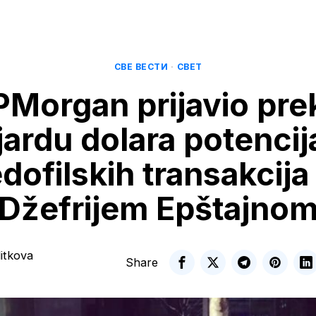
СВЕ ВЕСТИ
·
СВЕТ
PMorgan prijavio pre
ijardu dolara potencij
dofilskih transakcija
Džefrijem Epštajno
itkova
Share