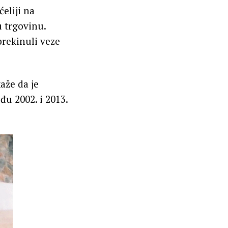
eliji na
 trgovinu.
prekinuli veze
aže da je
đu 2002. i 2013.