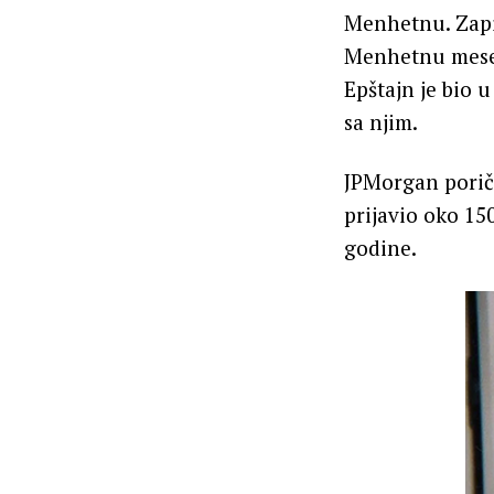
Menhetnu. Zapis
Menhetnu mesec
Epštajn je bio 
sa njim.
JPMorgan poriče
prijavio oko 15
godine.