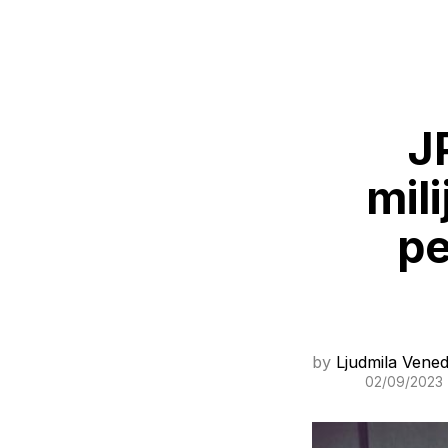
J
mil
pe
by
Ljudmila Vened
02/09/2023