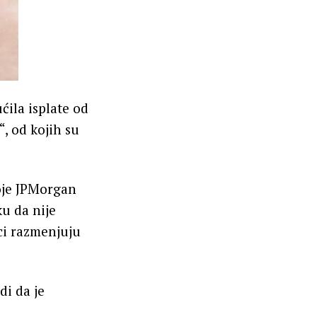
ćila isplate od
, od kojih su
koje JPMorgan
ku da nije
ici razmenjuju
di da je