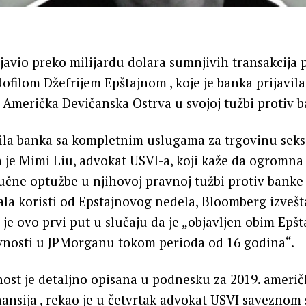
javio preko milijardu dolara sumnjivih transakcija 
filom Džefrijem Epštajnom , koje je banka prijavil
su Američka Devičanska Ostrva u svojoj tužbi protiv 
bila banka sa kompletnim uslugama za trgovinu seks
la je Mimi Liu, advokat USVI-a, koji kaže da ogromn
jučne optužbe u njihovoj pravnoj tužbi protiv banke 
ala koristi od Epstajnovog nedela, Bloomberg izvešt
je ovo prvi put u slučaju da je „objavljen obim Epš
ivnosti u JPMorganu tokom perioda od 16 godina“.
nost je detaljno opisana u podnesku za 2019. ameri
nansija , rekao je u četvrtak advokat USVI saveznom