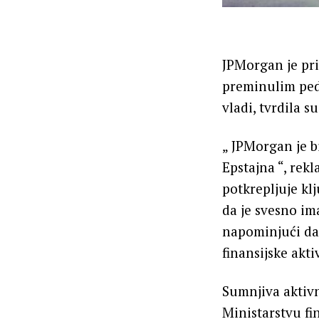
JPMorgan je pri
preminulim pedo
vladi, tvrdila 
„ JPMorgan je 
Epstajna “, rek
potkrepljuje kl
da je svesno im
napominjući da 
finansijske akt
Sumnjiva aktiv
Ministarstvu fi