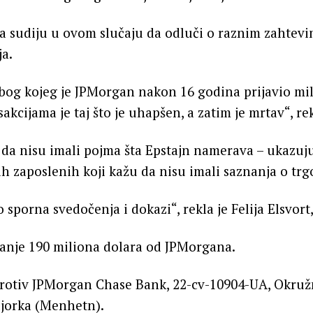
va sudiju u ovom slučaju da odluči o raznim zahtevi
a.
zbog kojeg je JPMorgan nakon 16 godina prijavio mil
kcijama je taj što je uhapšen, a zatim je mrtav“, rek
da nisu imali pojma šta Epstajn namerava – ukazuju
ših zaposlenih koji kažu da nisu imali saznanja o trg
 sporna svedočenja i dokazi“, rekla je Felija Elsvor
manje 190 miliona dolara od JPMorgana.
protiv JPMorgan Chase Bank, 22-cv-10904-UA, Okruž
ujorka (Menhetn).