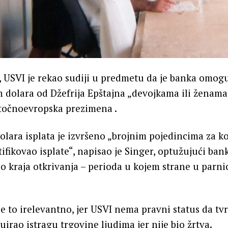
 USVI je rekao sudiji u predmetu da je banka omogu
n dolara od Džefrija Epštajna „devojkama ili ženama“
točnoevropska prezimena .
olara isplata je izvršeno „brojnim pojedincima za 
tifikovao isplate“, napisao je Singer, optužujući ban
 do kraja otkrivanja – perioda u kojem strane u parn
je to irelevantno, jer USVI nema pravni status da tvr
irao istragu trgovine ljudima jer nije bio žrtva.