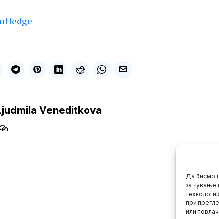
roHedge
Ljudmila Veneditkova
Да бисмо п
за чување 
технологиј
при прегле
или повлач