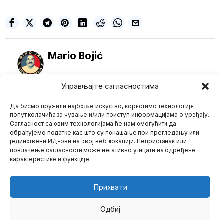
Mario Bojić
Управљајте сагласностима
NE PROPUSTITE
Да бисмо пружили најбоље искуство, користимо технологије
Mejnstrim mediji u
Srbiji tvrde da stiže
попут колачића за чување и/или приступ информацијама о уређају.
„dvostruki udar“ i da
Сагласност са овим технологијама ће нам омогућити да
nas čeka „totalni
обрађујемо податке као што су понашање при прегледању или
haos“ zbog
јединствени ИД-ови на овој веб локацији. Непристанак или
Mario zna Youtube
klimatskih promena
повлачење сагласности може негативно утицати на одређене
Mejnstrim mediji u Srbiji u
карактеристике и функције.
novom napadu klimatske
Impressum
Kontakt
O Nama
histerije pokušavaju
Kreator ChatGPT-a
Прихвати
optužen za
seksualno
zlostavljanje sestre
Одбиј
Sem Altman, osnivač