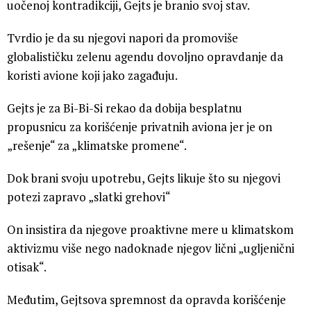
uočenoj kontradikciji, Gejts je branio svoj stav.
Tvrdio je da su njegovi napori da promoviše
globalističku zelenu agendu dovoljno opravdanje da
koristi avione koji jako zagađuju.
Gejts je za Bi-Bi-Si rekao da dobija besplatnu
propusnicu za korišćenje privatnih aviona jer je on
„rešenje“ za „klimatske promene“.
Dok brani svoju upotrebu, Gejts likuje što su njegovi
potezi zapravo „slatki grehovi“
On insistira da njegove proaktivne mere u klimatskom
aktivizmu više nego nadoknade njegov lični „ugljenični
otisak“.
Međutim, Gejtsova spremnost da opravda korišćenje