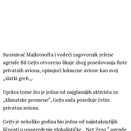
Suosnivač Majkrosofta i vodeći zagovornik zelene
agende Bil Gejts otvoreno likuje zbog posedovanja flote
privatnih aviona, opisujući luksuzne avione kao svoj
„slatki greh „.
Uprkos tome što je jedan od najglasnijih aktivista za
„klimatske promene“, Gejts sada poseduje četiri
privatna aviona.
Gejts je nekoliko godina bio jedna od najistaknutijih
ličnosti u unapređenju globalističke „ Net Zero “ agende