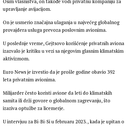
Osim vlasništva, on takođe vodi privatnu kompaniju za
upravljanje avijacijom.
On je usmerio značajna ulaganja u najvećeg globalnog
provajdera usluga prevoza poslovnim avionima.
U poslednje vreme, Gejtsovo korišćenje privatnih aviona
izazvalo je kritiku u vezi sa njegovim glasnim klimatskim
aktivizmom.
Euro News je izvestio da je prošle godine obavio 392
leta privatnim avionima.
Milijarder često koristi avione da leti do klimatskih
samita ili drži govore o globalnom zagrevanju, što
izaziva optužbe za licemerje.
U intervjuu za Bi-Bi-Si u februaru 2023. , kada je upitan o