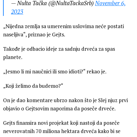
— Nulta Tačka (@NultaTackaSrb)
November 6,
2023
„Nijedna zemlja sa umerenim uslovima neće postati
naseljiva“, priznao je Gejts.
Takođe je odbacio ideje za sadnju drveća za spas
planete.
„Jesmo li mi naučnici ili smo idioti?“ rekao je.
„Koji želimo da budemo?“
On je dao komentare ubrzo nakon što je Slej njuz prvi
objavio o Gejtsovim naporima da poseče drveće.
Gejts finansira novi projekat koji nastoji da poseče
neverovatnih 70 miliona hektara drveća kako bi se