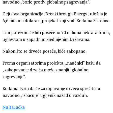
navodno „borio protiv globalnog zagrevanja“.
Gejtsova organizacija, Breakthrough Energy , uložila je
6,6 miliona dolara u projekat koji vodi Kodama Sistems .
Tim potezom će biti posečeno 70 miliona hektara šuma,
uglavnom u zapadnim Sjedinjenim Državama.
Nakon što se drveće poseče, biće zakopano.
Prema organizatorima projekta, „naučnici“ kažu da
„zakopavanje drveća može smanjiti globalno
zagrevanje“.
Kodama tvrdi da će zakopavanje drveća sprečiti da
navodno „izbacuje“ ugljenik nazad u vazduh.
NultaTačka