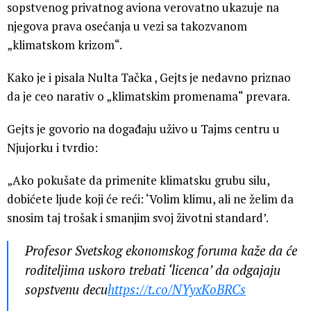
sopstvenog privatnog aviona verovatno ukazuje na
njegova prava osećanja u vezi sa takozvanom
„klimatskom krizom“.
Kako je i pisala Nulta Tačka , Gejts je nedavno priznao
da je ceo narativ o „klimatskim promenama“ prevara.
Gejts je govorio na događaju uživo u Tajms centru u
Njujorku i tvrdio:
„Ako pokušate da primenite klimatsku grubu silu,
dobićete ljude koji će reći: ‘Volim klimu, ali ne želim da
snosim taj trošak i smanjim svoj životni standard’.
Profesor Svetskog ekonomskog foruma kaže da će
roditeljima uskoro trebati ‘licenca’ da odgajaju
sopstvenu decu
https://t.co/NYyxKoBRCs