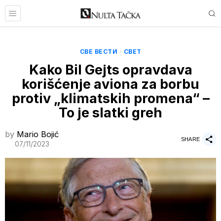
СВЕ ВЕСТИ
·
СВЕТ
Kako Bil Gejts opravdava
korišćenje aviona za borbu
protiv „klimatskih promena“ –
To je slatki greh
by
Mario Bojić
SHARE
07/11/2023