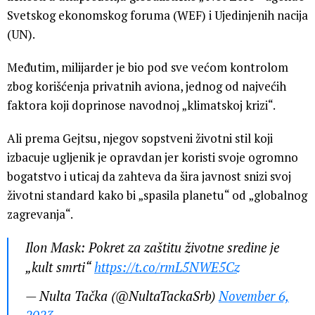
Svetskog ekonomskog foruma (WEF) i Ujedinjenih nacija
(UN).
Međutim, milijarder je bio pod sve većom kontrolom
zbog korišćenja privatnih aviona, jednog od najvećih
faktora koji doprinose navodnoj „klimatskoj krizi“.
Ali prema Gejtsu, njegov sopstveni životni stil koji
izbacuje ugljenik je opravdan jer koristi svoje ogromno
bogatstvo i uticaj da zahteva da šira javnost snizi svoj
životni standard kako bi „spasila planetu“ od „globalnog
zagrevanja“.
Ilon Mask: Pokret za zaštitu životne sredine je
„kult smrti“
https://t.co/rmL5NWE5Cz
— Nulta Tačka (@NultaTackaSrb)
November 6,