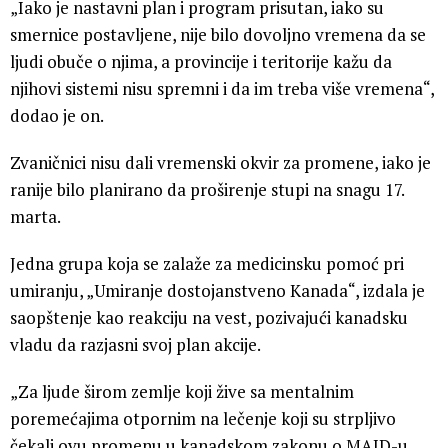
„Iako je nastavni plan i program prisutan, iako su
smernice postavljene, nije bilo dovoljno vremena da se
ljudi obuče o njima, a provincije i teritorije kažu da
njihovi sistemi nisu spremni i da im treba više vremena“,
dodao je on.
Zvaničnici nisu dali vremenski okvir za promene, iako je
ranije bilo planirano da proširenje stupi na snagu 17.
marta.
Jedna grupa koja se zalaže za medicinsku pomoć pri
umiranju, „Umiranje dostojanstveno Kanada“, izdala je
saopštenje kao reakciju na vest, pozivajući kanadsku
vladu da razjasni svoj plan akcije.
„Za ljude širom zemlje koji žive sa mentalnim
poremećajima otpornim na lečenje koji su strpljivo
čekali ovu promenu u kanadskom zakonu o MAID-u,