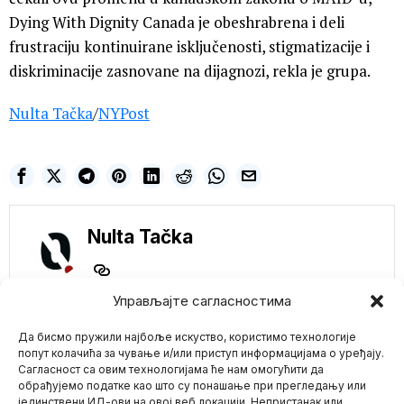
Dying With Dignity Canada je obeshrabrena i deli
frustraciju kontinuirane isključenosti, stigmatizacije i
diskriminacije zasnovane na dijagnozi, rekla je grupa.
Nulta Tačka
/
NYPost
Nulta Tačka
Управљајте сагласностима
NE PROPUSTITE
DOKTOR IZVEŠTAVA
Да бисмо пружили најбоље искуство, користимо технологије
O “POVEĆANJU
попут колачића за чување и/или приступ информацијама о уређају.
RAKA ZA 20 PUTA”
Сагласност са овим технологијама ће нам омогућити да
KOD VAKCINISANIH
обрађујемо податке као што су понашање при прегледању или
PACIJENATA
јединствени ИД-ови на овој веб локацији. Непристанак или