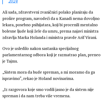
2024
Ali sada, zdravstveni zvaničnici polako planiraju da
prošire program, navodeći da u Kanadi nema dovoljno
lekara, posebno psihijatara, koji bi procenili mentalno
bolesne ljude koji žele da umru, prema najavi ministra
zdravlja Marka Holanda i ministra pravde Arif Virani.
Ovo je usledilo nakon sastanka specijalnog
parlamentarnog odbora koji je razmatrao plan, preneo
je Tajms.
„Sistem mora da bude spreman, a mi moramo da ga
ispravimo“, rekao je Holand novinarima.
„Iz razgovora koje smo vodili jasno je da sistem nije
spreman i da nam treba više vremena.