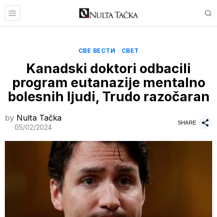
СВЕ ВЕСТИ
·
СВЕТ
Kanadski doktori odbacili
program eutanazije mentalno
bolesnih ljudi, Trudo razočaran
by
Nulta Tačka
SHARE
05/02/2024