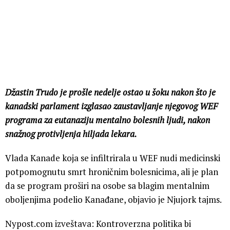
Džastin Trudo je prošle nedelje ostao u šoku nakon što je
kanadski parlament izglasao zaustavljanje njegovog WEF
programa za eutanaziju mentalno bolesnih ljudi, nakon
snažnog protivljenja hiljada lekara.
Vlada Kanade koja se infiltrirala u WEF nudi medicinski
potpomognutu smrt hroničnim bolesnicima, ali je plan
da se program proširi na osobe sa blagim mentalnim
oboljenjima podelio Kanađane, objavio je Njujork tajms.
Nypost.com izveštava: Kontroverzna politika bi