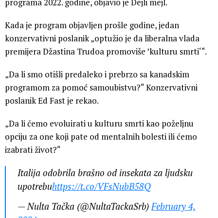
programa 2022. godine, objavio je Dejli mejl.
Kada je program objavljen prošle godine, jedan
konzervativni poslanik „optužio je da liberalna vlada
premijera Džastina Trudoa promoviše ’kulturu smrti‘“.
„Da li smo otišli ​​predaleko i prebrzo sa kanadskim
programom za pomoć samoubistvu?“ Konzervativni
poslanik Ed Fast je rekao.
„Da li ćemo evoluirati u kulturu smrti kao poželjnu
opciju za one koji pate od mentalnih bolesti ili ćemo
izabrati život?“
Italija odobrila brašno od insekata za ljudsku
upotrebu
https://t.co/VFsNubB58Q
— Nulta Tačka (@NultaTackaSrb)
February 4,