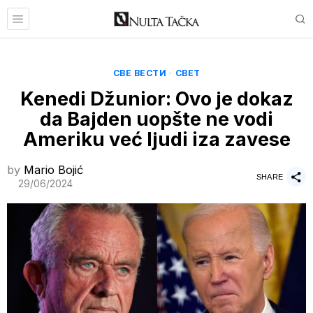
СВЕ ВЕСТИ
·
СВЕТ
Kenedi Džunior: Ovo je dokaz
da Bajden uopšte ne vodi
Ameriku već ljudi iza zavese
by
Mario Bojić
SHARE
29/06/2024