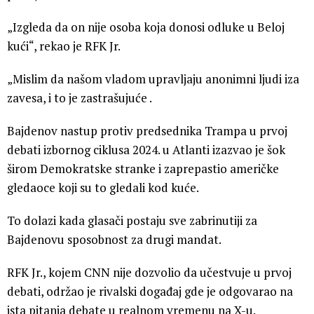
„Izgleda da on nije osoba koja donosi odluke u Beloj
kući“, rekao je RFK Jr.
„Mislim da našom vladom upravljaju anonimni ljudi iza
zavesa, i to je zastrašujuće .
Bajdenov nastup protiv predsednika Trampa u prvoj
debati izbornog ciklusa 2024. u Atlanti izazvao je šok
širom Demokratske stranke i zaprepastio američke
gledaoce koji su to gledali kod kuće.
To dolazi kada glasači postaju sve zabrinutiji za
Bajdenovu sposobnost za drugi mandat.
RFK Jr., kojem CNN nije dozvolio da učestvuje u prvoj
debati, održao je rivalski događaj gde je odgovarao na
ista pitanja debate u realnom vremenu na X-u.