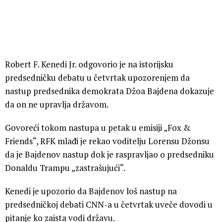
Robert F. Kenedi Jr. odgovorio je na istorijsku
predsedničku debatu u četvrtak upozorenjem da
nastup predsednika demokrata Džoa Bajdena dokazuje
da on ne upravlja državom.
Govoreći tokom nastupa u petak u emisiji „Fox &
Friends“, RFK mlađi je rekao voditelju Lorensu Džonsu
da je Bajdenov nastup dok je raspravljao o predsedniku
Donaldu Trampu „zastrašujući“.
Kenedi je upozorio da Bajdenov loš nastup na
predsedničkoj debati CNN-a u četvrtak uveče dovodi u
pitanje ko zaista vodi državu.