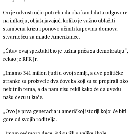
On je udvostručio potrebu da oba kandidata odgovore
na inflaciju, objašnjavajući koliko je važno ublažiti
stambenu krizu i ponovo učiniti kupovinu domova
stvarnošću za mlade Amerikance.
„Čitav ovaj spektakl bio je tužna priča za demokratiju“,
rekao je RFK Jr.
„Imamo 341 milion ljudi u ovoj zemlji, a dve političke
stranke su proizvele dva čoveka koji su se prepirali oko
nebitnih tema, a da nam nisu rekli kako će da uvedu
našu decu u kuće.
„Ovo je prva generacija u američkoj istoriji kojoj će biti
gore od svojih roditelja.
„Imam sedmoro dece. Svi su išli u velike škole.