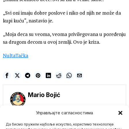
„Svi oni imaju dobre poslove i niko od njih ne može da
kupi kuću“, nastavio je.
„Moja deca su veoma, veoma privilegovana u poređenju
sa drugom decom u ovoj zemlji. Ovo je kriza.
NultaTačka
Mario Bojić
Управљајте сагласностима
NE PROPUSTITE
Да бисмо пружили најбоље искуство, користимо технологије