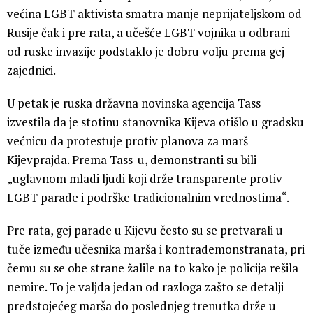
većina LGBT aktivista smatra manje neprijateljskom od
Rusije čak i pre rata, a učešće LGBT vojnika u odbrani
od ruske invazije podstaklo je dobru volju prema gej
zajednici.
U petak je ruska državna novinska agencija Tass
izvestila da je stotinu stanovnika Kijeva otišlo u gradsku
većnicu da protestuje protiv planova za marš
Kijevprajda. Prema Tass-u, demonstranti su bili
„uglavnom mladi ljudi koji drže transparente protiv
LGBT parade i podrške tradicionalnim vrednostima“.
Pre rata, gej parade u Kijevu često su se pretvarali u
tuče između učesnika marša i kontrademonstranata, pri
čemu su se obe strane žalile na to kako je policija rešila
nemire. To je valjda jedan od razloga zašto se detalji
predstojećeg marša do poslednjeg trenutka drže u