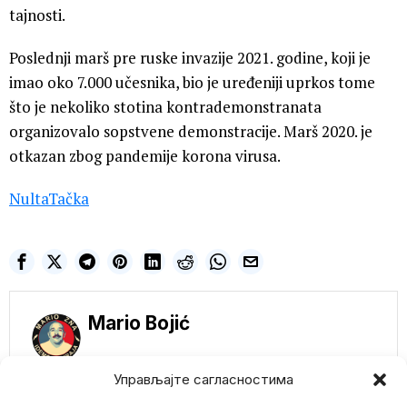
tajnosti.
Poslednji marš pre ruske invazije 2021. godine, koji je
imao oko 7.000 učesnika, bio je uređeniji uprkos tome
što je nekoliko stotina kontrademonstranata
organizovalo sopstvene demonstracije. Marš 2020. je
otkazan zbog pandemije korona virusa.
NultaTačka
Mario Bojić
Управљајте сагласностима
NE PROPUSTITE