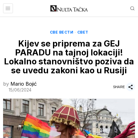
СВЕ ВЕСТИ
·
СВЕТ
Kijev se priprema za GEJ
PARADU na tajnoj lokaciji!
Lokalno stanovništvo poziva da
se uvedu zakoni kao u Rusiji
by
Mario Bojić
SHARE
15/06/2024