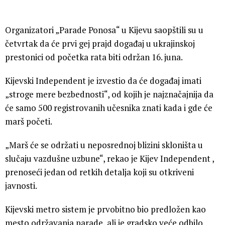
Organizatori „Parade Ponosa“ u Kijevu saopštili su u
četvrtak da će prvi gej prajd događaj u ukrajinskoj
prestonici od početka rata biti održan 16. juna.
Kijevski Independent je izvestio da će događaj imati
„stroge mere bezbednosti“, od kojih je najznačajnija da
će samo 500 registrovanih učesnika znati kada i gde će
marš početi.
„Marš će se održati u neposrednoj blizini skloništa u
slučaju vazdušne uzbune“, rekao je Kijev Independent ,
prenoseći jedan od retkih detalja koji su otkriveni
javnosti.
Kijevski metro sistem je prvobitno bio predložen kao
mesto održavanja parade, ali je gradsko veće odbilo