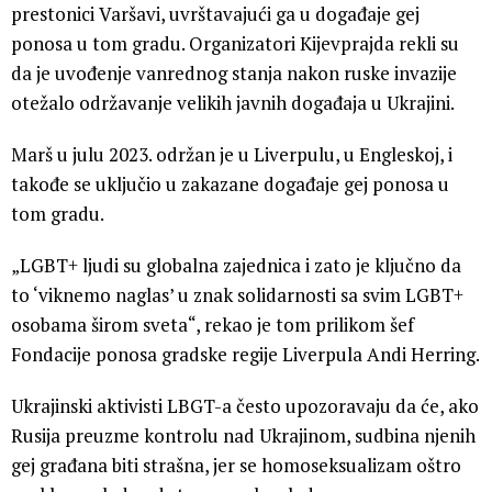
prestonici Varšavi, uvrštavajući ga u događaje gej
ponosa u tom gradu. Organizatori Kijevprajda rekli su
da je uvođenje vanrednog stanja nakon ruske invazije
otežalo održavanje velikih javnih događaja u Ukrajini.
Marš u julu 2023. održan je u Liverpulu, u Engleskoj, i
takođe se uključio u zakazane događaje gej ponosa u
tom gradu.
„LGBT+ ljudi su globalna zajednica i zato je ključno da
to ‘viknemo naglas’ u znak solidarnosti sa svim LGBT+
osobama širom sveta“, rekao je tom prilikom šef
Fondacije ponosa gradske regije Liverpula Andi Herring.
Ukrajinski aktivisti LBGT-a često upozoravaju da će, ako
Rusija preuzme kontrolu nad Ukrajinom, sudbina njenih
gej građana biti strašna, jer se homoseksualizam oštro