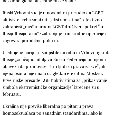
nesklono gleda od strane ruske vlade.
Ruski Vrhovni sud je u novembru presudio da LGBT
aktiviste treba smatrati „ekstremistima“, efektivno
zabranivši „međunarodni LGBT društveni pokret“ u
Rusiji. Rusija takođe zabranjuje transrodne operacije i
zagovara porodičnu politiku.
Ujedinjene nacije su saopštile da odluka Vrhovnog suda
Rusije „značajno udaljava Rusku Federaciju od njenih
obaveza da promoviše i štiti ljudska prava za sve“, ali
njena osuda nije imala očigledan efekat na Moskvu.
Prve ruske presude LGBT aktivistima za „prikazivanje
simbola ekstremističke organizacije“ izrečene su u
februaru.
Ukrajina nije previše liberalna po pitanju prava
homoseksualaca po zapadnim standardima, iako je