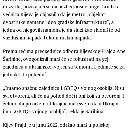
dozvolu, pozivajući se na bezbednosne brige. Gradska
većnica Kijeva je objasnila da je metro „objekat
dvostruke namene i deo gradske infrastrukture“, a
jedna od njegovih namena je da služi kao sklonište od
vazdušnih napada tokom ruskih napada.
Prema rečima predsednice odbora Kijevskog Prajda Ane
Šarihine, ovogodišnji marš će se fokusirati na gej
zajednicu u ukrajinskoj vojsci, sa temom „Ujedinite se za
jednakost i pobedu“.
„Imamo snažnu zajednicu LGBTQ+ vojnog osoblja. Nisu
svi otvoreni, ali će na pohod doći i oni koji su otvoreni. I
želimo da pokažemo Ukrajincima i svetu da u Ukrajini
ima LGBTQ+ vojnog osoblja“, rekla je Šarihina.
Kijev Prajd je u junu 2022. održao marš u poljskoj