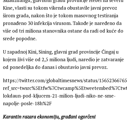
Šiđadžuangu, glavnom gradu provincije Hebei na severu
Kine, vlasti su tokom vikenda obustavile javni prevoz
širom grada, nakon što je tokom masovnog testiranja
pronađeno 30 infekcija virusom. Takođe je naređeno da
više od tri miliona stanovnika ostane da radi od kuće do
srede popodne.
U zapadnoj Kini, Sining, glavni grad provincije Ćingaj u
kojem živi više od 2,5 miliona ljudi, naredio je zatvaranje
od ponedeljka do danas i obustavio javni prevoz.
https://twitter.com/globaltimesnews/status/1565236676
ref_src=twsrc%5Etfw%7Ctwcamp%5Etweetembed%7Ctwt
lokdaun-pod-kljucem-21-milion-ljudi-niko-ne-sme-
napolje-posle-18h%2F
Karantin razara ekonomiju, građani ogorčeni