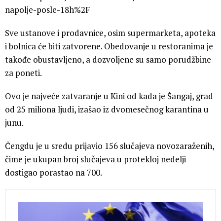
napolje-posle-18h%2F
Sve ustanove i prodavnice, osim supermarketa, apoteka
i bolnica će biti zatvorene. Obedovanje u restoranima je
takođe obustavljeno, a dozvoljene su samo porudžbine
za poneti.
Ovo je najveće zatvaranje u Kini od kada je Šangaj, grad
od 25 miliona ljudi, izašao iz dvomesečnog karantina u
junu.
Čengdu je u sredu prijavio 156 slučajeva novozaraženih,
čime je ukupan broj slučajeva u protekloj nedelji
dostigao porastao na 700.