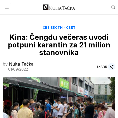
СВЕ ВЕСТИ
·
СВЕТ
Kina: Čengdu večeras uvodi
potpuni karantin za 21 milion
stanovnika
by
Nulta Tačka
SHARE
01/09/2022