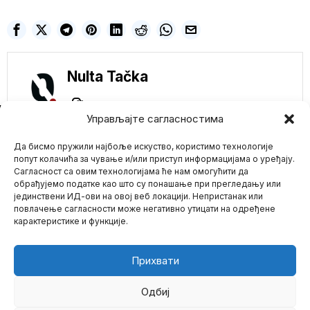
Nulta Tačka
NE PROPUSTITE
Управљајте сагласностима
KANADSKI PREMIJER
Да бисмо пружили најбоље искуство, користимо технологије
DŽASTIN TRUDO:
NEVAKCINISANI
попут колачића за чување и/или приступ информацијама о уређају.
LJUDI SU RASISTI
Сагласност са овим технологијама ће нам омогућити да
Kanadski premijer Džastin
обрађујемо податке као што су понашање при прегледању или
Trudo je ranije ove
јединствени ИД-ови на овој веб локацији. Непристанак или
nedelje imao
Mario zna Youtube
повлачење сагласности може негативно утицати на одређене
neuravnoteženu
карактеристике и функције.
ŠIRENJE STRAHA I
Impressum
Kontakt
O Nama
PANIKE! DR RADMILO
PETROVIĆ: KO BUDE
Прихвати
ČEKAO NOVU
GODINU, BOŽIĆ ĆE
ČEKATI U KOVID
Одбиј
BOLNICI