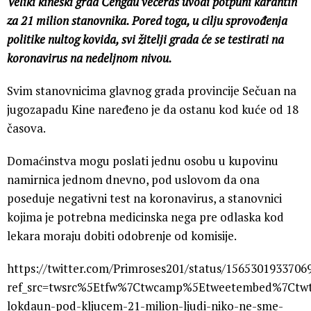
Veliki kineski grad Čengdu večeras uvodi potpuni karantin
za 21 milion stanovnika. Pored toga, u cilju sprovođenja
politike nultog kovida, svi žitelji grada će se testirati na
koronavirus na nedeljnom nivou.
Svim stanovnicima glavnog grada provincije Sečuan na
jugozapadu Kine naređeno je da ostanu kod kuće od 18
časova.
Domaćinstva mogu poslati jednu osobu u kupovinu
namirnica jednom dnevno, pod uslovom da ona
poseduje negativni test na koronavirus, a stanovnici
kojima je potrebna medicinska nega pre odlaska kod
lekara moraju dobiti odobrenje od komisije.
https://twitter.com/Primroses201/status/1565301933706
ref_src=twsrc%5Etfw%7Ctwcamp%5Etweetembed%7Ctwt
lokdaun-pod-kljucem-21-milion-ljudi-niko-ne-sme-