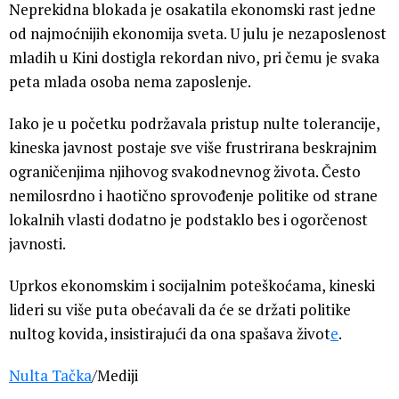
Neprekidna blokada je osakatila ekonomski rast jedne
od najmoćnijih ekonomija sveta. U julu je nezaposlenost
mladih u Kini dostigla rekordan nivo, pri čemu je svaka
peta mlada osoba nema zaposlenje.
Iako je u početku podržavala pristup nulte tolerancije,
kineska javnost postaje sve više frustrirana beskrajnim
ograničenjima njihovog svakodnevnog života. Često
nemilosrdno i haotično sprovođenje politike od strane
lokalnih vlasti dodatno je podstaklo bes i ogorčenost
javnosti.
Uprkos ekonomskim i socijalnim poteškoćama, kineski
lideri su više puta obećavali da će se držati politike
nultog kovida, insistirajući da ona spašava život
e
.
Nulta Tačka
/Mediji