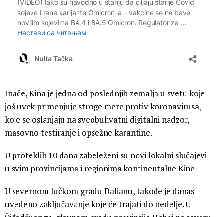
Inače, Kina je jedna od poslednjih zemalja u svetu koje
još uvek primenjuje stroge mere protiv koronavirusa,
koje se oslanjaju na sveobuhvatni digitalni nadzor,
masovno testiranje i opsežne karantine.
U proteklih 10 dana zabeleženi su novi lokalni slučajevi
u svim provincijama i regionima kontinentalne Kine.
U severnom lučkom gradu Dalianu, takođe je danas
uvedeno zaključavanje koje će trajati do nedelje. U