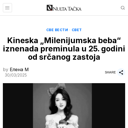
СВЕ ВЕСТИ
·
СВЕТ
Kineska „Milenijumska beba“
iznenada preminula u 25. godini
od srčanog zastoja
by
Елена M
SHARE
30/03/2025