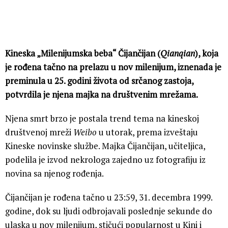
Kineska „Milenijumska beba“ Čijančijan (
Qianqian
), koja
je rođena tačno na prelazu u nov milenijum, iznenada je
preminula u 25. godini života od srčanog zastoja,
potvrdila je njena majka na društvenim mrežama.
Njena smrt brzo je postala trend tema na kineskoj
društvenoj mreži
Weibo
u utorak, prema izveštaju
Kineske novinske službe. Majka Čijančijan, učiteljica,
podelila je izvod nekrologa zajedno uz fotografiju iz
novina sa njenog rođenja.
Čijančijan je rođena tačno u 23:59, 31. decembra 1999.
godine, dok su ljudi odbrojavali poslednje sekunde do
ulaska u nov milenijum, stičući popularnost u Kini i