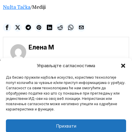
Nulta Tačka
/Mediji
Елена M
NE PROPUSTITE
Управљајте сагласностима
PREDRAG KON
Да бисмо пружили најбоље искуство, користимо технологије
DEMANTOVAO ANU
BRNABIĆ: TEMA
попут колачића за чување и/или приступ информацијама о уређају.
KOVID PROPUSNICA
Сагласност са овим технологијама ће нам омогућити да
NIJE BILA NA
обрађујемо податке као што су понашање при прегледању или
DNEVNOM REDU
јединствени ИД-ови на овој веб локацији. Непристанак или
Mario zna Youtube
KRIZNOG ŠTABA
повлачење сагласности може негативно утицати на одређене
Član Kriznog štaba dr
карактеристике и функције.
Predrag Kon je izjavio da
Impressum
Kontakt
O Nama
je
Britanska vlada
Прихвати
zaključala dokumente