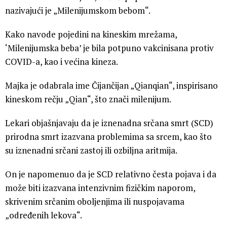
nazivajući je „Milenijumskom bebom“.
Kako navode pojedini na kineskim mrežama,
‘Milenijumska beba’ je bila potpuno vakcinisana protiv
COVID-a, kao i većina kineza.
Majka je odabrala ime Čijančijan „Qianqian“, inspirisano
kineskom rečju „Qian“, što znači milenijum.
Lekari objašnjavaju da je iznenadna srčana smrt (SCD)
prirodna smrt izazvana problemima sa srcem, kao što
su iznenadni srčani zastoj ili ozbiljna aritmija.
On je napomenuo da je SCD relativno česta pojava i da
može biti izazvana intenzivnim fizičkim naporom,
skrivenim srčanim oboljenjima ili nuspojavama
„određenih lekova“.