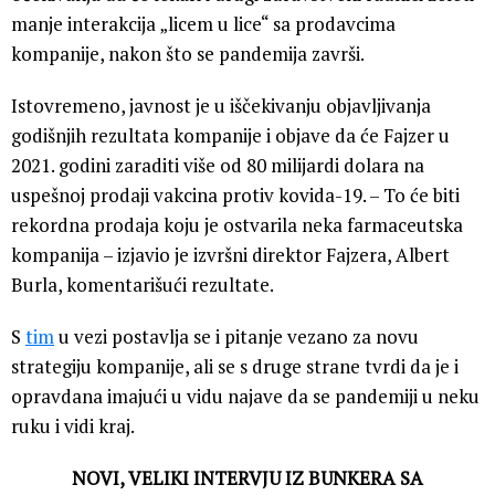
manje interakcija „licem u lice“ sa prodavcima
kompanije, nakon što se pandemija završi.
Istovremeno, javnost je u iščekivanju objavljivanja
godišnjih rezultata kompanije i objave da će Fajzer u
2021. godini zaraditi više od 80 milijardi dolara na
uspešnoj prodaji vakcina protiv kovida-19. – To će biti
rekordna prodaja koju je ostvarila neka farmaceutska
kompanija – izjavio je izvršni direktor Fajzera, Albert
Burla, komentarišući rezultate.
S
tim
u vezi postavlja se i pitanje vezano za novu
strategiju kompanije, ali se s druge strane tvrdi da je i
opravdana imajući u vidu najave da se pandemiji u neku
ruku i vidi kraj.
NOVI, VELIKI INTERVJU IZ BUNKERA SA