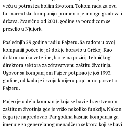
veću u potrazi za boljim životom. Tokom rada za ovu
farmaceutsku kompaniju promenio je mnogo gradova i
država. Zvanično od 2001. godine sa porodicom se
preselio u Njujork.
Poslednjih 29 godina radi u Fajzeru. Sa radom u ovoj
kompaniji počeo je još dok je boravio u Grčkoj. Kao
doktor nauka veterine, bio je na poziciji tehničkog
direktora sektora za zdravstvenu zaštitu životinja.
Ugovor sa kompanijom Fajzer potpisao je još 1993.
godine, od kada je i svoju karijeru poptpuno posvetio
Fajzeru.
Počeo je u delu kompanije koja se bavi zdravstvenom
zaštitom životinja gde je vršio nekoliko funkcija. Nakon
čega i je napredovao. Par godina kasnije kompanija ga
imenuje za generelanog menadžera sektora koji se bavi