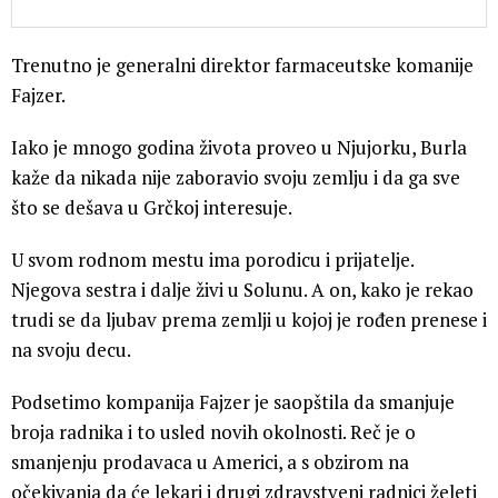
Trenutno je generalni direktor farmaceutske komanije
Fajzer.
Iako je mnogo godina života proveo u Njujorku, Burla
kaže da nikada nije zaboravio svoju zemlju i da ga sve
što se dešava u Grčkoj interesuje.
U svom rodnom mestu ima porodicu i prijatelje.
Njegova sestra i dalje živi u Solunu. A on, kako je rekao
trudi se da ljubav prema zemlji u kojoj je rođen prenese i
na svoju decu.
Podsetimo kompanija Fajzer je saopštila da smanjuje
broja radnika i to usled novih okolnosti. Reč je o
smanjenju prodavaca u Americi, a s obzirom na
očekivanja da će lekari i drugi zdravstveni radnici želeti