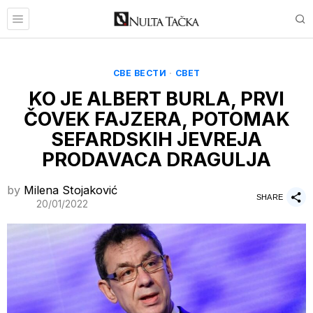
СВЕ ВЕСТИ
·
СВЕТ
KO JE ALBERT BURLA, PRVI
ČOVEK FAJZERA, POTOMAK
SEFARDSKIH JEVREJA
PRODAVACA DRAGULJA
by
Milena Stojaković
SHARE
20/01/2022