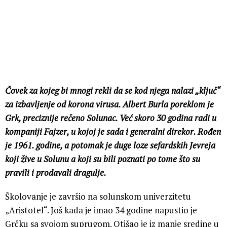
Čovek za kojeg bi mnogi rekli da se kod njega nalazi „ključ“
za izbavljenje od korona virusa. Albert Burla poreklom je
Grk, preciznije rečeno Solunac. Već skoro 30 godina radi u
kompaniji Fajzer, u kojoj je sada i generalni direkor. Rođen
je 1961. godine, a potomak je duge loze sefardskih Jevreja
koji žive u Solunu a koji su bili poznati po tome što su
pravili i prodavali dragulje.
Školovanje je završio na solunskom univerzitetu
„Aristotel“. Još kada je imao 34 godine napustio je
Grčku sa svojom suprugom. Otišao je iz manje sredine u