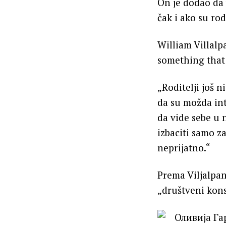
On je dodao da 
čak i ako su rod
William Villalp
something that 
„Roditelji još 
da su možda int
da vide sebe u 
izbaciti samo z
neprijatno.“
Prema Viljalpan
„društveni kons