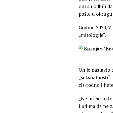
oni su odbili d
pošte u okrugu 
Godine 2020, Vi
„mitologije“.
On je nastavio 
„seksualnosti“, 
cis-rodno i het
„Ne pričati o to
ljudima da ne z