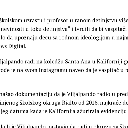
školskom uzrastu i profesor u ranom detinjstvu viš
nevinosti u toku detinjstva“ i tvrdili da bi vaspitač
balo da upoznaju decu sa rodnom ideologijom u naj
ws Digital.
Viljalpando radi na koledžu Santa Ana u Kaliforniji g
kođe je na svom Instagramu naveo da je vaspitač u
onašao dokumentaciju da je Viljalpando radio u pre
injenog školskog okruga Rialto od 2016. najkraće do
jeg datuma kada je Kalifornija ažurirala evidenciju
da li je Viljalpando nastavio da radi u okrugu za šk