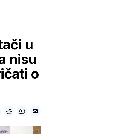
tači u
a nisu
ičati o