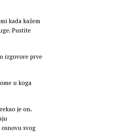
e mi kada kažem
uge. Pustite
o izgovore prve
onome u koga
rekao je on.
aju
a osnovu svog