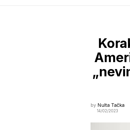
Korak
Ameri
„nevin
by
Nulta Tačka
14/02/2023