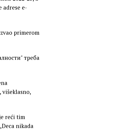
e adrese e-
nazvao primerom
ena
, višeklasno,
e reći tim
 „Deca nikada