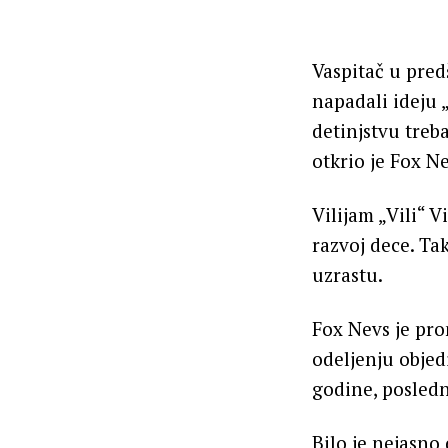
Vaspitač u pred
napadali ideju „
detinjstvu tre
otkrio je Fox Ne
Vilijam „Vili“ 
razvoj dece. Ta
uzrastu.
Fox Nevs je pr
odeljenju objed
godine, posledn
Bilo je nejasno 