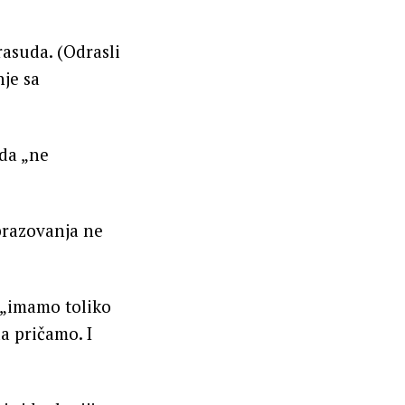
asuda. (Odrasli
je sa
 da „ne
obrazovanja ne
 „imamo toliko
a pričamo. I