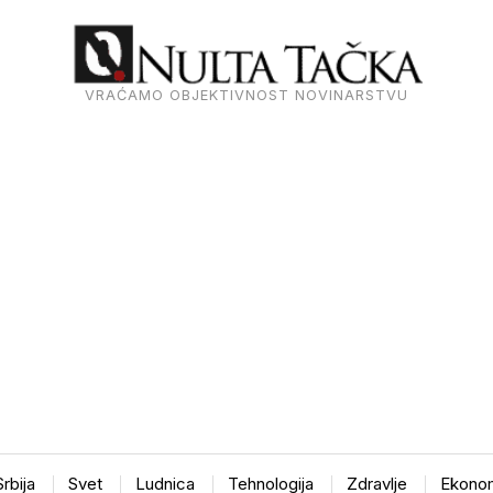
VRAĆAMO OBJEKTIVNOST NOVINARSTVU
Srbija
Svet
Ludnica
Tehnologija
Zdravlje
Ekonom