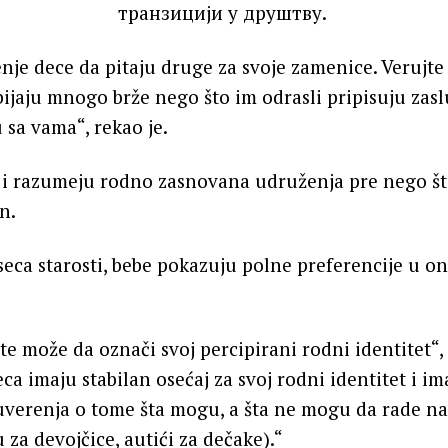
nje dece da pitaju druge za svoje zamenice. Verujt
ijaju mnogo brže nego što im odrasli pripisuju zasl
 sa vama“, rekao je.
u i razumeju rodno zasnovana udruženja pre nego št
n.
eca starosti, bebe pokazuju polne preferencije u 
te može da označi svoj percipirani rodni identitet“, 
ca imaju stabilan osećaj za svoj rodni identitet i im
uverenja o tome šta mogu, a šta ne mogu da rade n
su za devojčice, autići za dečake).“