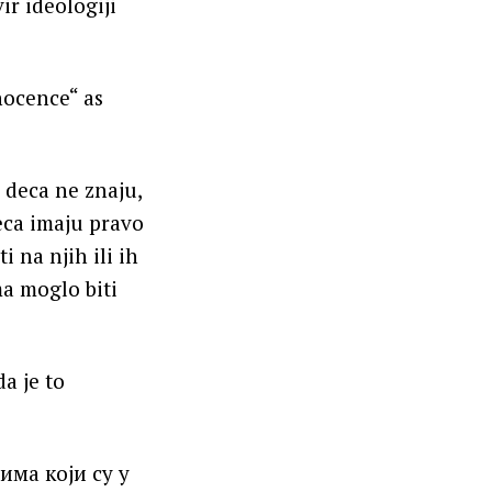
r ideologiji
nocence“ as
 deca ne znaju,
eca imaju pravo
 na njih ili ih
ma moglo biti
a je to