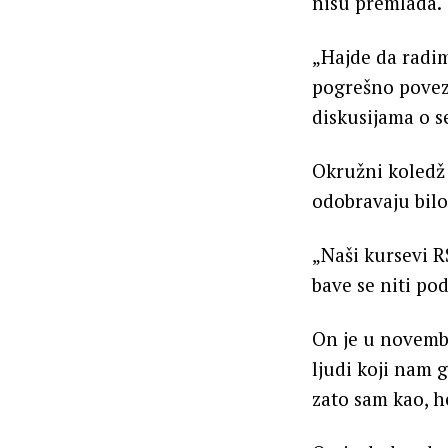
nisu premlada.
„Hajde da radi
pogrešno povezu
diskusijama o se
Okružni koledž 
odobravaju bilo
„Naši kursevi R
bave se niti po
On je u novembr
ljudi koji nam 
zato sam kao, 