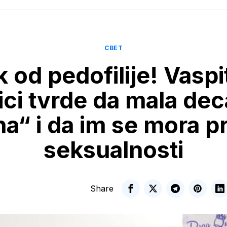
СВЕТ
 od pedofilije! Vaspi
ci tvrde da mala dec
a“ i da im se mora pr
seksualnosti
Share