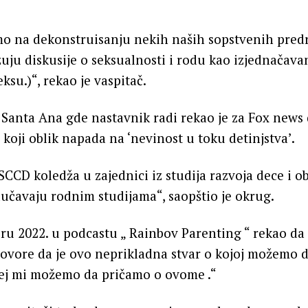
“
mo na dekonstruisanju nekih naših sopstvenih predr
ju diskusije o seksualnosti i rodu kao izjednačavan
ksu.)“, rekao je vaspitač.
Santa Ana gde nastavnik radi rekao je za Fox news
 koji oblik napada na ‘nevinost u toku detinjstva’.
SCCD koledža u zajednici iz studija razvoja dece i 
dučavaju rodnim studijama“, saopštio je okrug.
u 2022. u podcastu „ Rainbov Parenting “ rekao da
govore da je ovo neprikladna stvar o kojoj možemo d
hej mi možemo da pričamo o ovome .“