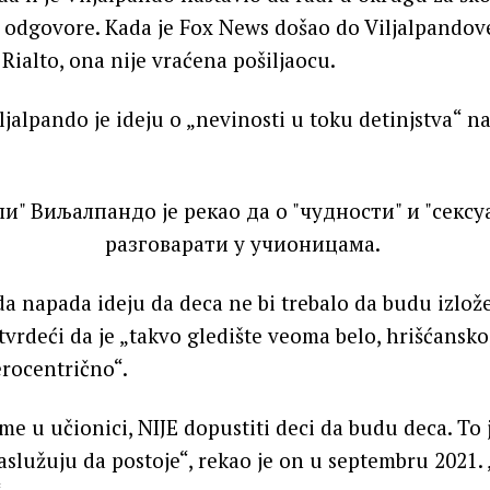
a odgovore. Kada je Fox News došao do Viljalpandov
Rialto, ona nije vraćena pošiljaocu.
ljalpando je ideju o „nevinosti u toku detinjstva“ 
da napada ideju da deca ne bi trebalo da budu izlož
tvrdeći da je „takvo gledište veoma belo, hrišćansko
erocentrično“.
me u učionici, NIJE dopustiti deci da budu deca. To j
aslužuju da postoje“, rekao je on u septembru 2021.