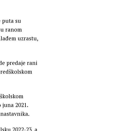
e puta su
i u ranom
mlađem uzrastu,
de predaje rani
 predškolskom
dškolskom
 juna 2021.
 nastavnika.
olsku 2022-23, a