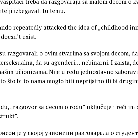
vaspitači treba da razgovaraju sa malom decom o kvi
itelji izbegavali tu temu.
ando repeatedly attacked the idea of „childhood in
doesn’t exist.
nisu razgovarali o ovim stvarima sa svojom decom, da
erseksualna, da su agenderi… nebinarni. I zaista, d
našim učionicama. Nije u redu jednostavno zaboraviti
ato što bi to nama moglo biti neprijatno ili bi drugi
du, „razgovor sa decom o rodu” uključuje i reći im d
trukt”.