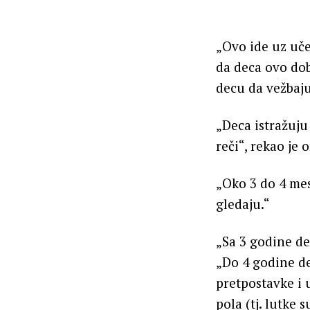
„Ovo ide uz uče
da deca ovo dob
decu da vežbaju
„Deca istražuj
reči“, rekao je o
„Oko 3 do 4 mes
gledaju.“
„Sa 3 godine de
„Do 4 godine de
pretpostavke i 
pola (tj. lutke 