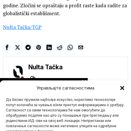
godine. Zločini se opraštaju a profit raste kada radite za
globalistički establišment.
Nulta Tačka/TGP
Nulta Tačka
NE PROPUSTITE
Управљајте сагласностима
Razbijena Mračna
Internet Jazbina: Sajt
Да бисмо пружили најбоље искуство, користимо технологије
za četovanje koristili
predatori za 23.000
попут колачића за чување и/или приступ информацијама о уређају.
zločina seksualnog
Сагласност са овим технологијама ће нам омогућити да
nasilja i pedofilije!
обрађујемо податке као што су понашање при прегледању или
Francuske vlasti podigle
јединствени ИД-ови на овој веб локацији. Непристанак или
Mario zna Youtube
su optužnicu protiv Isaka
повлачење сагласности може негативно утицати на одређене
Štajdla, osnivača i