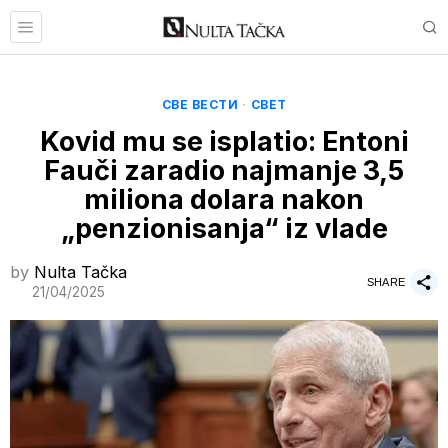
СВЕ ВЕСТИ
·
СВЕТ
Kovid mu se isplatio: Entoni
Fauči zaradio najmanje 3,5
miliona dolara nakon
„penzionisanja“ iz vlade
by
Nulta Tačka
SHARE
21/04/2025