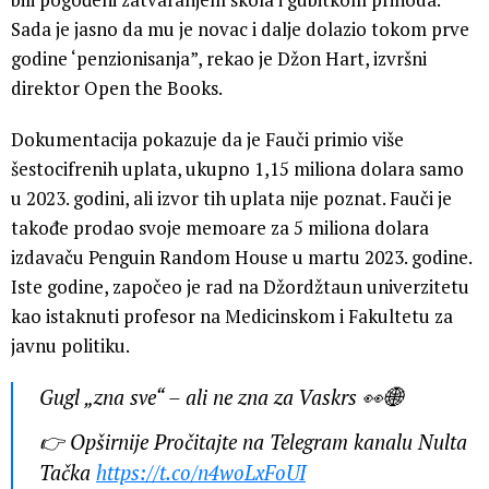
Sada je jasno da mu je novac i dalje dolazio tokom prve
godine ‘penzionisanja”, rekao je Džon Hart, izvršni
direktor Open the Books.
Dokumentacija pokazuje da je Fauči primio više
šestocifrenih uplata, ukupno 1,15 miliona dolara samo
u 2023. godini, ali izvor tih uplata nije poznat. Fauči je
takođe prodao svoje memoare za 5 miliona dolara
izdavaču Penguin Random House u martu 2023. godine.
Iste godine, započeo je rad na Džordžtaun univerzitetu
kao istaknuti profesor na Medicinskom i Fakultetu za
javnu politiku.
Gugl „zna sve“ – ali ne zna za Vaskrs 👀🌐
👉 Opširnije Pročitajte na Telegram kanalu Nulta
Tačka
https://t.co/n4woLxFoUI