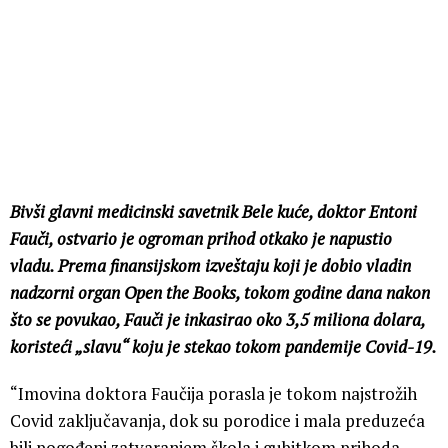
Bivši glavni medicinski savetnik Bele kuće, doktor Entoni
Fauči, ostvario je ogroman prihod otkako je napustio
vladu. Prema finansijskom izveštaju koji je dobio vladin
nadzorni organ Open the Books, tokom godine dana nakon
što se povukao, Fauči je inkasirao oko 3,5 miliona dolara,
koristeći „slavu“ koju je stekao tokom pandemije Covid-19.
“Imovina doktora Faučija porasla je tokom najstrožih
Covid zaključavanja, dok su porodice i mala preduzeća
bili pogođeni zatvaranjem škola i gubitkom prihoda.