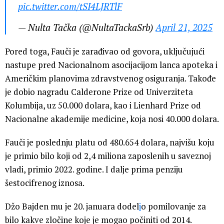
pic.twitter.com/tSI4LJRTlF
— Nulta Tačka (@NultaTackaSrb)
April 21, 2025
Pored toga, Fauči je zarađivao od govora, uključujući
nastupe pred Nacionalnom asocijacijom lanca apoteka i
Američkim planovima zdravstvenog osiguranja. Takođe
je dobio nagradu Calderone Prize od Univerziteta
Kolumbija, uz 50.000 dolara, kao i Lienhard Prize od
Nacionalne akademije medicine, koja nosi 40.000 dolara.
Fauči je poslednju platu od 480.654 dolara, najvišu koju
je primio bilo koji od 2,4 miliona zaposlenih u saveznoj
vladi, primio 2022. godine. I dalje prima penziju
šestocifrenog iznosa.
Džo Bajden mu je 20. januara dodel
i
o pomilovanje za
bilo kakve zločine koje je mogao počiniti od 2014.