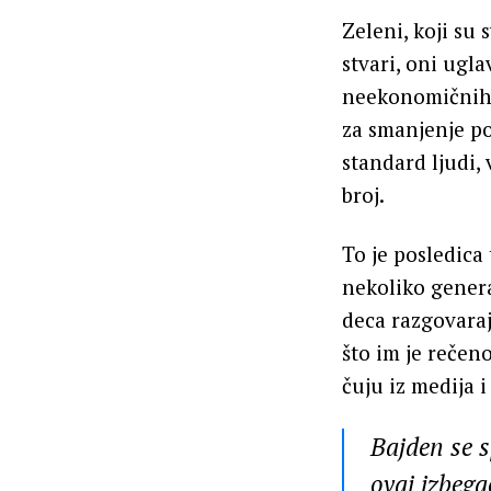
Zeleni, koji su 
stvari, oni ugl
neekonomičnih i
za smanjenje po
standard ljudi,
broj.
To je posledica 
nekoliko generac
deca razgovaraj
što im je rečeno
čuju iz medija i
Bajden se 
ovaj izbeg