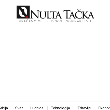
VRAĆAMO OBJEKTIVNOST NOVINARSTVU
Srbija
Svet
Ludnica
Tehnologija
Zdravlje
Ekonom