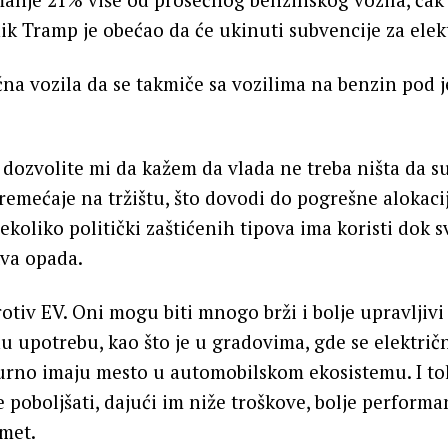
k Tramp je obećao da će ukinuti subvencije za elek
čna vozila da se takmiče sa vozilima na benzin pod
, dozvolite mi da kažem da vlada ne treba ništa da s
remećaje na tržištu, što dovodi do pogrešne alokacij
nekoliko politički zaštićenih tipova ima koristi dok
tva opada.
tiv EV. Oni mogu biti mnogo brži i bolje upravljivi
u upotrebu, kao što je u gradovima, gde se elektri
igurno imaju mesto u automobilskom ekosistemu. I 
se poboljšati, dajući im niže troškove, bolje perform
omet.