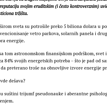
eputaciju svojim eruditskim (i često kontroverznim) uvid
ticiona tržišta.
širom sveta su potrošile preko 5 biliona dolara u p
vencionisanje vetro parkova, solarnih panela i dru
ora energije.
sa tom astronomskom finansijskom podrškom, svet i 
a 84% svojih energetskih potreba – što je pad od 
 da preterano troše na obnovljive izvore energije p
ovde dešava?
e u suštini trijumf pseudonauke i aberantne psiholog
jenjem.