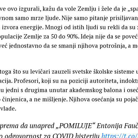
sve ovo izgurali, kažu da vole Zemlju i žele da je „sp
avnom samo mrze ljude. Nije samo pitanje prisiljavan
zvora energije. Mnogi od istih ljudi su rekli da su
pulacije Zemlje za 50 do 90%. Ideja nije da se poveć
 već jednostavno da se smanji njihova potrošnja, a m
toga što su levičari zauzeli svetske školske sisteme
ija. Profesori, koji su na poziciji autoriteta, indokt
u jedni s drugima unutar akademskog balona i oseć
 činjenica, a ne mišljenje. Njihova osećanja su poj
 vlade.
sprema da unapred „POMILUJE“ Entonija Fauči
ao odgovornost za COVID histeriju
https://t.c