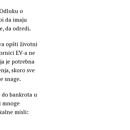
. Odluku o
bi da imaju
ke, da odredi.
a opšti životni
ornici EV-a ne
ja je potrebna
enja, skoro sve
te snage.
i do bankrota u
ti mnoge
kalne misli: