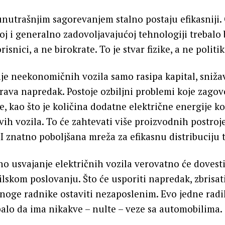
 unutrašnjim sagorevanjem stalno postaju efikasniji
j i generalno zadovoljavajućoj tehnologiji trebalo 
risnici, a ne birokrate. To je stvar fizike, a ne politi
e neekonomičnih vozila samo rasipa kapital, snižav
rava napredak. Postoje ozbiljni problemi koje zagov
e, kao što je količina dodatne električne energije ko
ih vozila. To će zahtevati više proizvodnih postroj
. I znatno poboljšana mreža za efikasnu distribuciju 
lno usvajanje električnih vozila verovatno će dovest
skom poslovanju. Što će usporiti napredak, zbrisa
mnoge radnike ostaviti nezaposlenim. Evo jedne radi
balo da ima nikakve – nulte – veze sa automobilima.