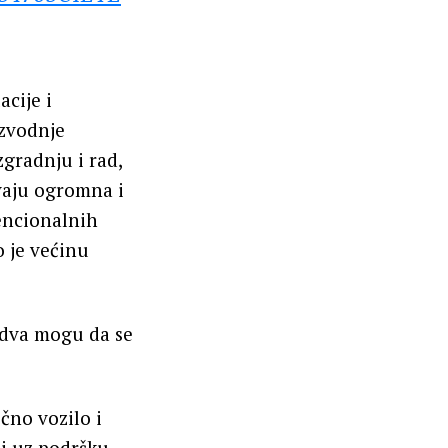
cije i
izvodnje
zgradnju i rad,
evaju ogromna i
encionalnih
 je većinu
edva mogu da se
ično vozilo i
 i uz podršku