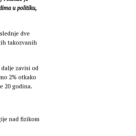
ima u politiku,
oslednje dve
gih takozvanih
dalje zavisi od
samo 2% otkako
re 20 godina.
ije nad fizikom