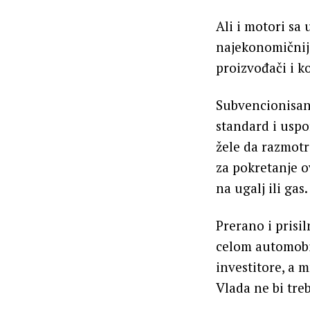
Ali i motori sa
najekonomičnijo
proizvođači i ko
Subvencionisanj
standard i uspo
žele da razmotr
za pokretanje ov
na ugalj ili gas
Prerano i prisi
celom automobil
investitore, a 
Vlada ne bi tre