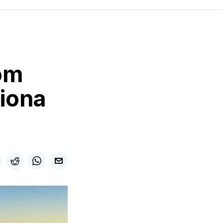
om
liona