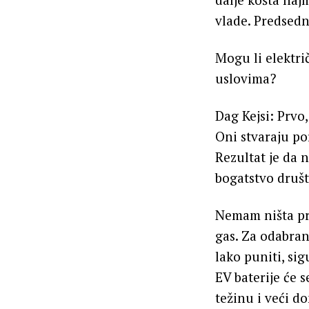
vlade. Predsedni
Mogu li elektri
uslovima?
Dag Kejsi: Prvo
Oni stvaraju po
Rezultat je da 
bogatstvo druš
Nemam ništa pro
gas. Za odabran
lako puniti, s
EV baterije će 
težinu i veći d