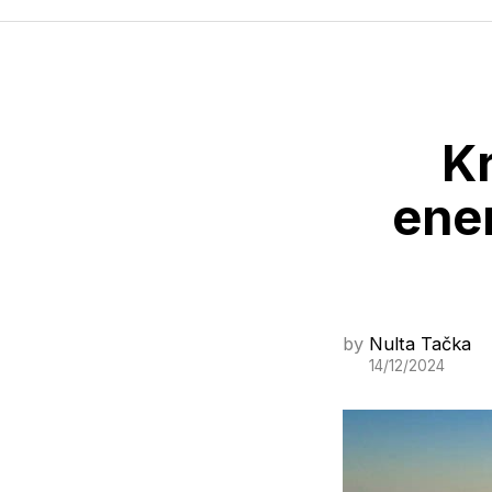
K
ener
by
Nulta Tačka
14/12/2024