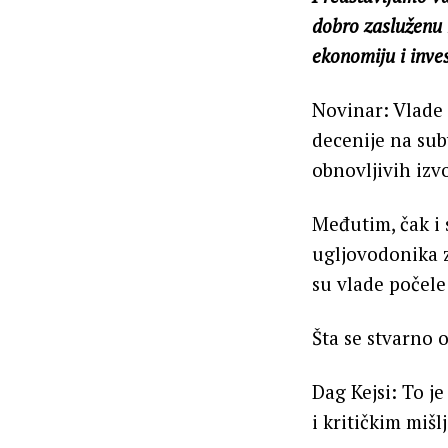
dobro zasluženu r
ekonomiju i inves
Novinar: Vlade 
decenije na sub
obnovljivih izv
Međutim, čak i 
ugljovodonika z
su vlade počele
Šta se stvarno 
Dag Kejsi: To j
i kritičkim mišl