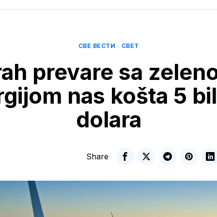
СВЕ ВЕСТИ
·
СВЕТ
rah prevare sa zelen
gijom nas košta 5 bi
dolara
Share