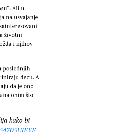
asu“. Ali u
ja na usvajanje
 zainteresovani
a životni
ožda i njihov
 u poslednjih
riniraju decu. A
aju da je ono
ačana onim što
ja kako bi
o/54705UIEYE