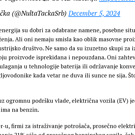
ačka (@NultaTackaSrb)
December 5, 2024
 energija su dobri za odabrane namene, posebne situa
enja. Ali oni nemaju smisla kao oblik masovne pro
ustrijsko društvo. Ne samo da su izuzetno skupi za i
 koju proizvode isprekidana i nepouzdana. Oni zaht
laganja u tehnologije baterija ili održavanje konv
ljovodonike kada vetar ne duva ili sunce ne sija. Što
uz ogromnu podršku vlade, električna vozila (EV) j
lima na benzin.
-u, firmi za istraživanje potrošača, prosečno elektr
manje 21% više od prosečnog benzinskog vozila, čak