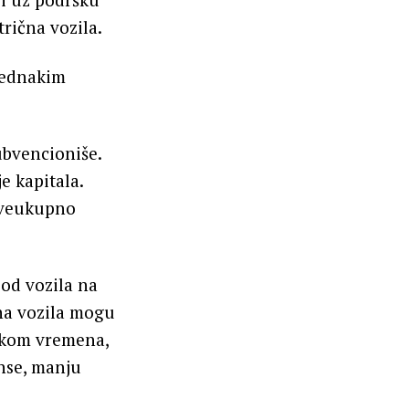
trična vozila.
 jednakim
ubvencioniše.
e kapitala.
 sveukupno
 od vozila na
čna vozila mogu
tokom vremena,
anse, manju