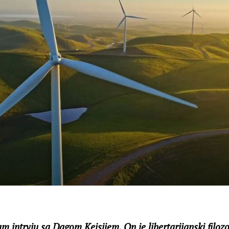
 intrvju sa Dagom Kejsijem. On je libertarijanski filozof