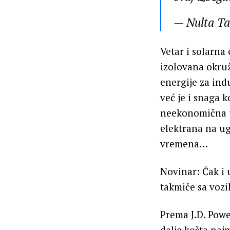
— Nulta T
Vetar i solarna
izolovana okruž
energije za ind
već je i snaga
neekonomična u
elektrana na ug
vremena…
Novinar: Čak i 
takmiče sa vozi
Prema J.D. Power
dalje košta naj