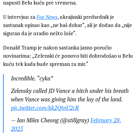
napusti Belu kuću pre vremena.
U intervjuu za
Fox News
, ukrajinski predsednik je
sastanak opisao kao „ne baš dobar“, ali je dodao da „nije
siguran da je uradio nešto loše“.
Donald Tramp je nakon sastanka jasno poručio
novinarima: „Zelenski će ponovo biti dobrodošao u Belu
kuću tek kada bude spreman za mir.“
Incredible. “cyka”
Zelensky called JD Vance a bitch under his breath
when Vance was giving him the lay of the land.
pic.twitter.com/bk2QtnU2cR
— Ian Miles Cheong (@stillgray)
February 28,
2025