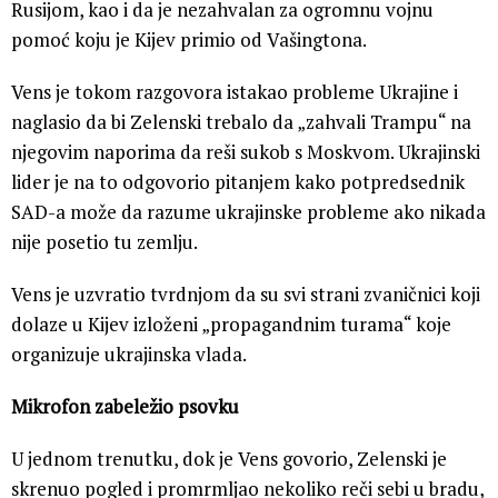
Rusijom, kao i da je nezahvalan za ogromnu vojnu
pomoć koju je Kijev primio od Vašingtona.
Vens je tokom razgovora istakao probleme Ukrajine i
naglasio da bi Zelenski trebalo da „zahvali Trampu“ na
njegovim naporima da reši sukob s Moskvom. Ukrajinski
lider je na to odgovorio pitanjem kako potpredsednik
SAD-a može da razume ukrajinske probleme ako nikada
nije posetio tu zemlju.
Vens je uzvratio tvrdnjom da su svi strani zvaničnici koji
dolaze u Kijev izloženi „propagandnim turama“ koje
organizuje ukrajinska vlada.
Mikrofon zabeležio psovku
U jednom trenutku, dok je Vens govorio, Zelenski je
skrenuo pogled i promrmljao nekoliko reči sebi u bradu,