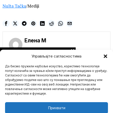
Nulta Tačka
/Mediji
Елена M
NE PROPUSTITE
Управљајте сагласностима
JPMorgan pokreće
biometrijski sistem
Да бисмо пружили најбоље искуство, користимо технологије
plaćanja kao sledeći
korak u orvelovskom
попут колачића за чување и/или приступ информацијама о уређају.
finansijskom nadzoru
Сагласност са овим технологијама ће нам омогућити да
JPMorgan je najavio da
обрађујемо податке као што су понашање при прегледању или
će sledeće godine
јединствени ИД-ови на овој веб локацији. Непристанак или
Mario zna Youtube
pokrenuti biometrijski
повлачење сагласности може негативно утицати на одређене
sistem
карактеристике и функције.
Impressum
Kontakt
O Nama
Još jedna istaknuta
LGBT aktivistkinja
UHAPŠENA i
Прихвати
OPTUŽENA za više