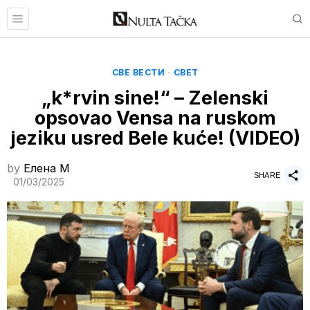
СВЕ ВЕСТИ
·
СВЕТ
„k*rvin sine!“ – Zelenski
opsovao Vensa na ruskom
jeziku usred Bele kuće! (VIDEO)
by
Елена M
SHARE
01/03/2025