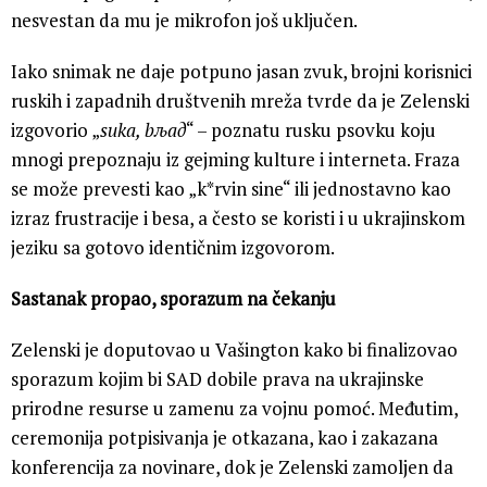
nesvestan da mu je mikrofon još uključen.
Iako snimak ne daje potpuno jasan zvuk, brojni korisnici
ruskih i zapadnih društvenih mreža tvrde da je Zelenski
izgovorio „
suka, bљaд
“ – poznatu rusku psovku koju
mnogi prepoznaju iz gejming kulture i interneta. Fraza
se može prevesti kao „k*rvin sine“ ili jednostavno kao
izraz frustracije i besa, a često se koristi i u ukrajinskom
jeziku sa gotovo identičnim izgovorom.
Sastanak propao, sporazum na čekanju
Zelenski je doputovao u Vašington kako bi finalizovao
sporazum kojim bi SAD dobile prava na ukrajinske
prirodne resurse u zamenu za vojnu pomoć. Međutim,
ceremonija potpisivanja je otkazana, kao i zakazana
konferencija za novinare, dok je Zelenski zamoljen da