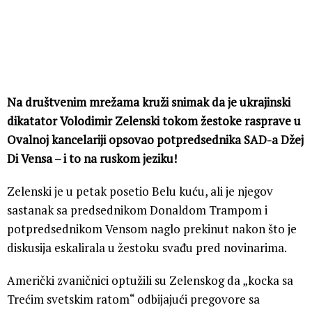
Na društvenim mrežama kruži snimak da je ukrajinski
dikatator Volodimir Zelenski tokom žestoke rasprave u
Ovalnoj kancelariji opsovao potpredsednika SAD-a Džej
Di Vensa – i to na ruskom jeziku!
Zelenski je u petak posetio Belu kuću, ali je njegov
sastanak sa predsednikom Donaldom Trampom i
potpredsednikom Vensom naglo prekinut nakon što je
diskusija eskalirala u žestoku svađu pred novinarima.
Američki zvaničnici optužili su Zelenskog da „kocka sa
Trećim svetskim ratom“ odbijajući pregovore sa