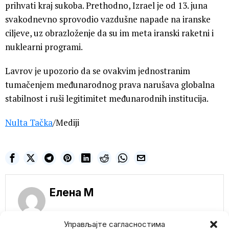
prihvati kraj sukoba. Prethodno, Izrael je od 13. juna
svakodnevno sprovodio vazdušne napade na iranske
ciljeve, uz obrazloženje da su im meta iranski raketni i
nuklearni programi.
Lavrov je upozorio da se ovakvim jednostranim
tumačenjem međunarodnog prava narušava globalna
stabilnost i ruši legitimitet međunarodnih institucija.
Nulta Tačka
/Mediji
Елена M
Управљајте сагласностима