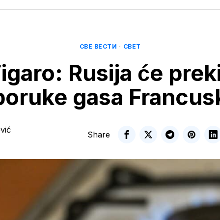
СВЕ ВЕСТИ
·
СВЕТ
igaro: Rusija će prek
poruke gasa Francus
vić
Share