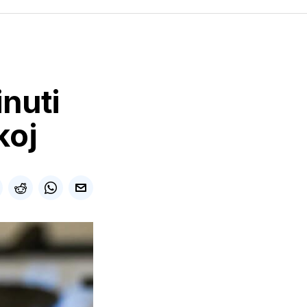
inuti
koj