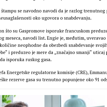
a štampu se navodno navodi da je razlog trenutnog 
neusaglašenosti oko ugovora o snabdevanju.
on što su Gaspromove isporuke francuskom preduzec
g meseca, navodi list. Engie je, međutim, uveravao
 količine neophodne da obezbedi snabdevanje svojih
be“ i preduzeo je mere da „značajno smanji“ uticaj
da isporuka ruskog gasa.
efa Energetske regulatorne komisije (CRE), Emmanu
eške rezerve gasa su trenutno popunjene oko 91 od