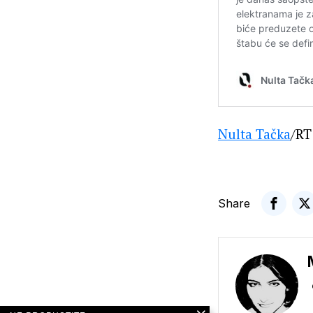
Nulta Tačka
/RT
Share