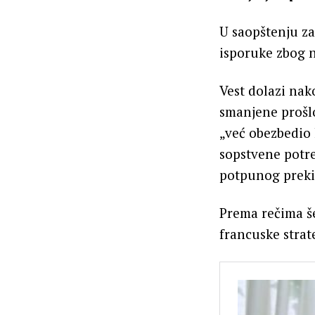
U saopštenju z
isporuke zbog 
Vest dolazi nak
smanjene prošlo
„već obezbedio
sopstvene potre
potpunog preki
Prema rečima š
francuske strat