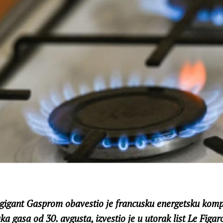
 gigant Gasprom obavestio je francusku energetsku komp
a gasa od 30. avgusta, izvestio je u utorak list Le Figar