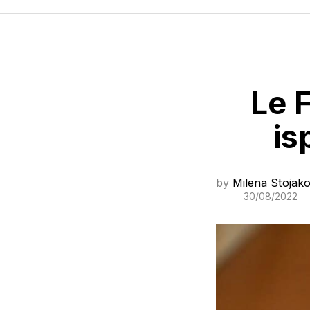
Le F
is
by
Milena Stojako
30/08/2022