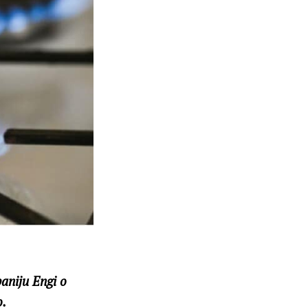
aniju Engi o
o.