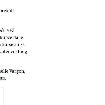
prekida
́u već
 kupce da je
 kupaca i za
 potencijalnog
elle Vargon,
st
o
.