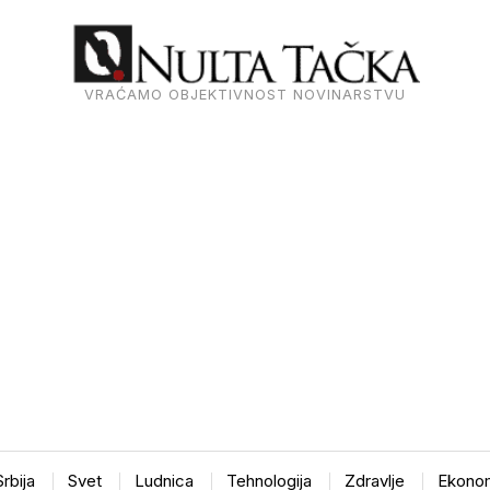
VRAĆAMO OBJEKTIVNOST NOVINARSTVU
Srbija
Svet
Ludnica
Tehnologija
Zdravlje
Ekonom