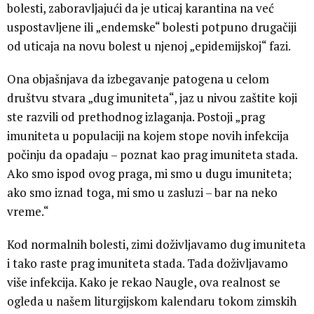
bolesti, zaboravljajući da je uticaj karantina na već
uspostavljene ili „endemske“ bolesti potpuno drugačiji
od uticaja na novu bolest u njenoj „epidemijskoj“ fazi.
Ona objašnjava da izbegavanje patogena u celom
društvu stvara „dug imuniteta“, jaz u nivou zaštite koji
ste razvili od prethodnog izlaganja. Postoji „prag
imuniteta u populaciji na kojem stope novih infekcija
počinju da opadaju – poznat kao prag imuniteta stada.
Ako smo ispod ovog praga, mi smo u dugu imuniteta;
ako smo iznad toga, mi smo u zasluzi – bar na neko
vreme.“
Kod normalnih bolesti, zimi doživljavamo dug imuniteta
i tako raste prag imuniteta stada. Tada doživljavamo
više infekcija. Kako je rekao Naugle, ova realnost se
ogleda u našem liturgijskom kalendaru tokom zimskih