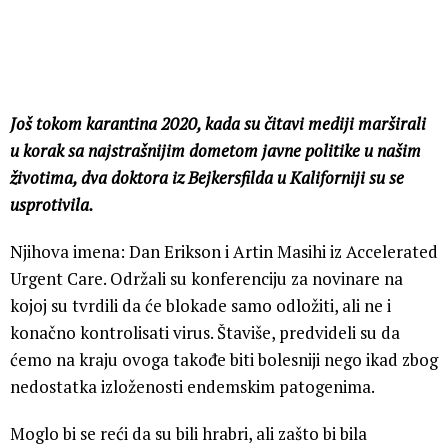
Još tokom karantina 2020, kada su čitavi mediji marširali
u korak sa najstrašnijim dometom javne politike u našim
životima, dva doktora iz Bejkersfilda u Kaliforniji su se
usprotivila.
Njihova imena: Dan Erikson i Artin Masihi iz Accelerated
Urgent Care. Održali su konferenciju za novinare na
kojoj su tvrdili da će blokade samo odložiti, ali ne i
konačno kontrolisati virus. Štaviše, predvideli su da
ćemo na kraju ovoga takođe biti bolesniji nego ikad zbog
nedostatka izloženosti endemskim patogenima.
Moglo bi se reći da su bili hrabri, ali zašto bi bila