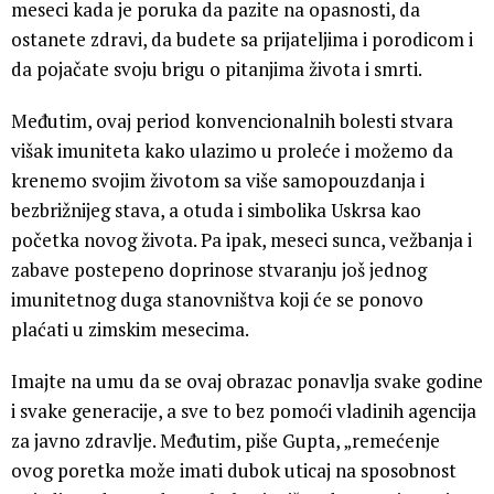
meseci kada je poruka da pazite na opasnosti, da
ostanete zdravi, da budete sa prijateljima i porodicom i
da pojačate svoju brigu o pitanjima života i smrti.
Međutim, ovaj period konvencionalnih bolesti stvara
višak imuniteta kako ulazimo u proleće i možemo da
krenemo svojim životom sa više samopouzdanja i
bezbrižnijeg stava, a otuda i simbolika Uskrsa kao
početka novog života. Pa ipak, meseci sunca, vežbanja i
zabave postepeno doprinose stvaranju još jednog
imunitetnog duga stanovništva koji će se ponovo
plaćati u zimskim mesecima.
Imajte na umu da se ovaj obrazac ponavlja svake godine
i svake generacije, a sve to bez pomoći vladinih agencija
za javno zdravlje. Međutim, piše Gupta, „remećenje
ovog poretka može imati dubok uticaj na sposobnost