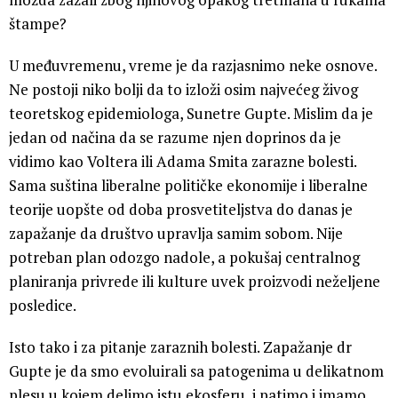
štampe?
U međuvremenu, vreme je da razjasnimo neke osnove.
Ne postoji niko bolji da to izloži osim najvećeg živog
teoretskog epidemiologa, Sunetre Gupte. Mislim da je
jedan od načina da se razume njen doprinos da je
vidimo kao Voltera ili Adama Smita zarazne bolesti.
Sama suština liberalne političke ekonomije i liberalne
teorije uopšte od doba prosvetiteljstva do danas je
zapažanje da društvo upravlja samim sobom. Nije
potreban plan odozgo nadole, a pokušaj centralnog
planiranja privrede ili kulture uvek proizvodi neželjene
posledice.
Isto tako i za pitanje zaraznih bolesti. Zapažanje dr
Gupte je da smo evoluirali sa patogenima u delikatnom
plesu u kojem delimo istu ekosferu, i patimo i imamo