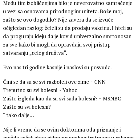
Među tim izobličenjima bilo je neverovatno zamračenje
u vezi sa osnovama prirodnog imuniteta. Bože moj,
zašto se ovo dogodilo? Nije zavera da se izvuče
očigledan razlog: želeli su da prodaju vakcinu. I hteli su
da proguraju ideju da je kovid univerzalno smrtonosan
za sve kako bi mogli da opravdaju svoj pristup
zatvaranju „celog društva“.
Evo nas tri godine kasnije i naslovi su posvuda.
Čini se da su se svi razboleli ove zime ~ CNN
Trenutno su svi bolesni ~ Yahoo
Zašto izgleda kao da su svi sada bolesni? ~ MSNBC
Zašto su svi bolesni?
I tako dalje…
Nije li vreme da se ovim doktorima oda priznanje i
možda zažali zbog njihovog opakog tretmana u rukama