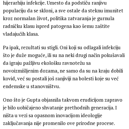
hijerarhiju infekcije. Umesto da podstiču ranjivu
populaciju da se skloni, a sve ostale da steknu imunitet
kroz normalan život, politika zatvaranja je gurnula
radničku klasu ispred patogena kao šemu zaštite
vladajućih klasa.
Pa ipak, rezultati su stigli. Oni koji su odlagali infekciju
što je duže moguće, ili su na neki drugi način pokušavali
da igraju pažljivu ekološku ravnotežu sa
novoizmišljenim dozama, ne samo da su na kraju dobili
kovid, već su postali još ranjiviji na bolesti koje su već
endemske u stanovništvu.
Ono što je Gupta objasnila takvom erudicijom zapravo
je bilo uobičajeno shvatanje prethodnih generacija. I
ništa u vezi sa opasnom inovacijom ideologije
zaključavanja nije promenilo ove prirodne procese.