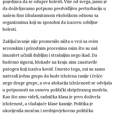
pojedinca da se odupre bolesti. Više od svega, jasno je
da doživljavamo potpuno predvidljivu perturbaciju u
našem fino izbalansiranom ekološkom odnosu sa
organizmima koji su sposobni da izazovu ozbiljne
bolesti.
Zaključavanje nije promenilo ništa u vezi sa ovim
sezonskim i prirodnim procesima osim što su naš
imunitet učinili dubljim i strašnijim nego ikad. Da
budemo sigurni, blokade na kraju nisu zaustavile
patogen koji izaziva kovid. Umesto toga, oni su samo
naterali jednu grupu da bude izložena ranije i češće
nego druge grupe, a ova alokacija izloženosti se odvijala
u potpunosti na osnovu politički skriptiranog modela.
Kao što smo videli, radnička klasa je prvo doživela
izloženost, a vladajuće klase kasnije. Politika je
ukorijenila mračnu i srednjovjekovnu političku