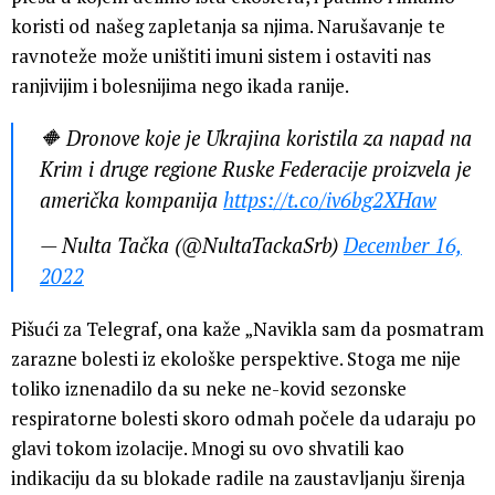
koristi od našeg zapletanja sa njima. Narušavanje te
ravnoteže može uništiti imuni sistem i ostaviti nas
ranjivijim i bolesnijima nego ikada ranije.
🔶 Dronove koje je Ukrajina koristila za napad na
Krim i druge regione Ruske Federacije proizvela je
američka kompanija
https://t.co/iv6bg2XHaw
— Nulta Tačka (@NultaTackaSrb)
December 16,
2022
Pišući za Telegraf, ona kaže „Navikla sam da posmatram
zarazne bolesti iz ekološke perspektive. Stoga me nije
toliko iznenadilo da su neke ne-kovid sezonske
respiratorne bolesti skoro odmah počele da udaraju po
glavi tokom izolacije. Mnogi su ovo shvatili kao
indikaciju da su blokade radile na zaustavljanju širenja