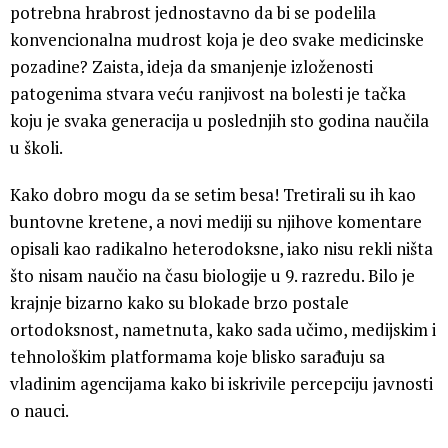
potrebna hrabrost jednostavno da bi se podelila
konvencionalna mudrost koja je deo svake medicinske
pozadine? Zaista, ideja da smanjenje izloženosti
patogenima stvara veću ranjivost na bolesti je tačka
koju je svaka generacija u poslednjih sto godina naučila
u školi.
Kako dobro mogu da se setim besa! Tretirali su ih kao
buntovne kretene, a novi mediji su njihove komentare
opisali kao radikalno heterodoksne, iako nisu rekli ništa
što nisam naučio na času biologije u 9. razredu. Bilo je
krajnje bizarno kako su blokade brzo postale
ortodoksnost, nametnuta, kako sada učimo, medijskim i
tehnološkim platformama koje blisko sarađuju sa
vladinim agencijama kako bi iskrivile percepciju javnosti
o nauci.