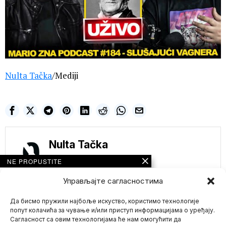
Nulta Tačka
/Mediji
Nulta Tačka
NE PROPUSTITE
Štednja u Nemačkoj
Управљајте сагласностима
zbog energetske
krize: Augsburg
spreman da gasi
Да бисмо пружили најбоље искуство, користимо технологије
semafore
попут колачића за чување и/или приступ информацијама о уређају.
„Situacija je ozbiljna“,
Сагласност са овим технологијама ће нам омогућити да