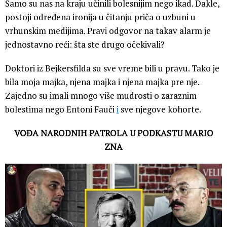
Samo su nas na kraju učinili bolesnijim nego ikad. Dakle,
postoji određena ironija u čitanju priča o uzbuni u
vrhunskim medijima. Pravi odgovor na takav alarm je
jednostavno reći: šta ste drugo očekivali?
Doktori iz Bejkersfilda su sve vreme bili u pravu. Tako je
bila moja majka, njena majka i njena majka pre nje.
Zajedno su imali mnogo više mudrosti o zaraznim
bolestima nego Entoni Fauči
i
sve njegove kohorte.
VOĐA NARODNIH PATROLA U PODKASTU MARIO
ZNA