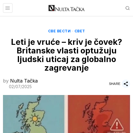
СВЕ ВЕСТИ
·
СВЕТ
Leti je vruće – kriv je čovek?
Britanske vlasti optužuju
ljudski uticaj za globalno
zagrevanje
by
Nulta Tačka
SHARE
02/07/2025