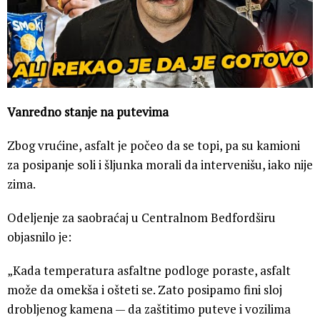
Vanredno stanje na putevima
Zbog vrućine, asfalt je počeo da se topi, pa su kamioni
za posipanje soli i šljunka morali da intervenišu, iako nije
zima.
Odeljenje za saobraćaj u Centralnom Bedfordširu
objasnilo je:
„Kada temperatura asfaltne podloge poraste, asfalt
može da omekša i ošteti se. Zato posipamo fini sloj
drobljenog kamena — da zaštitimo puteve i vozilima