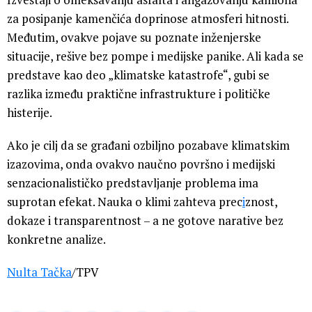
za posipanje kamenčića doprinose atmosferi hitnosti.
Međutim, ovakve pojave su poznate inženjerske
situacije, rešive bez pompe i medijske panike. Ali kada se
predstave kao deo „klimatske katastrofe“, gubi se
razlika između praktične infrastrukture i političke
histerije.
Ako je cilj da se građani ozbiljno pozabave klimatskim
izazovima, onda ovakvo naučno površno i medijski
senzacionalističko predstavljanje problema ima
suprotan efekat. Nauka o klimi zahteva prec
i
znost,
dokaze i transparentnost – a ne gotove narative bez
konkretne analize.
Nulta Tačka
/TPV