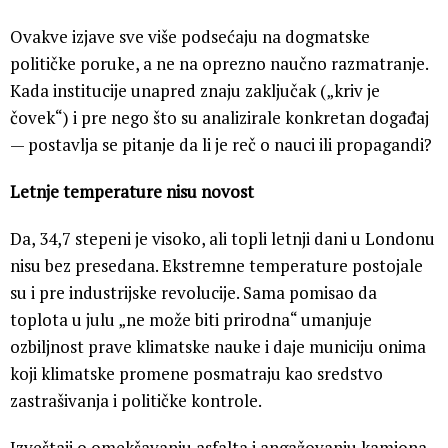
Ovakve izjave sve više podsećaju na dogmatske
političke poruke, a ne na oprezno naučno razmatranje.
Kada institucije unapred znaju zaključak („kriv je
čovek“) i pre nego što su analizirale konkretan događaj
— postavlja se pitanje da li je reč o nauci ili propagandi?
Letnje temperature nisu novost
Da, 34,7 stepeni je visoko, ali topli letnji dani u Londonu
nisu bez presedana. Ekstremne temperature postojale
su i pre industrijske revolucije. Sama pomisao da
toplota u julu „ne može biti prirodna“ umanjuje
ozbiljnost prave klimatske nauke i daje municiju onima
koji klimatske promene posmatraju kao sredstvo
zastrašivanja i političke kontrole.
Izveštaji o omekšavanju asfalta i angažovanju kamiona