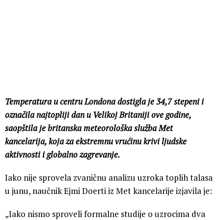
Temperatura u centru Londona dostigla je 34,7 stepeni i
označila najtopliji dan u Velikoj Britaniji ove godine,
saopštila je britanska meteorološka služba Met
kancelarija, koja za ekstremnu vrućinu krivi ljudske
aktivnosti i globalno zagrevanje.
Iako nije sprovela zvaničnu analizu uzroka toplih talasa
u junu, naučnik Ejmi Doerti iz Met kancelarije izjavila je:
„Iako nismo sproveli formalne studije o uzrocima dva