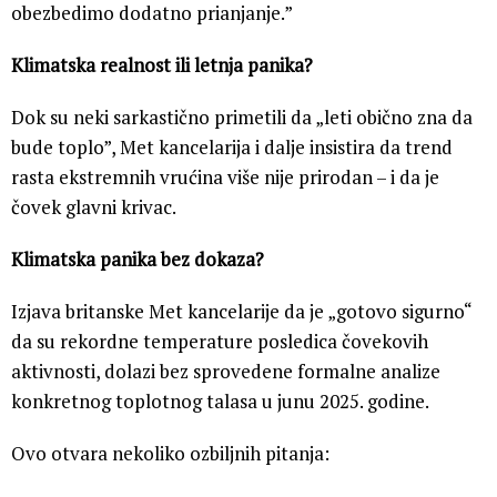
obezbedimo dodatno prianjanje.”
Klimatska realnost ili letnja panika?
Dok su neki sarkastično primetili da „leti obično zna da
bude toplo”, Met kancelarija i dalje insistira da trend
rasta ekstremnih vrućina više nije prirodan – i da je
čovek glavni krivac.
Klimatska panika bez dokaza?
Izjava britanske Met kancelarije da je „gotovo sigurno“
da su rekordne temperature posledica čovekovih
aktivnosti, dolazi bez sprovedene formalne analize
konkretnog toplotnog talasa u junu 2025. godine.
Ovo otvara nekoliko ozbiljnih pitanja: