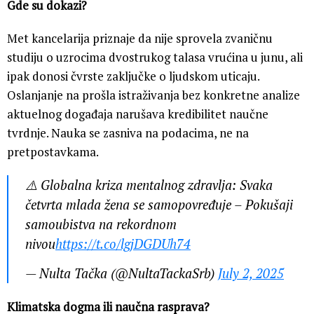
Gde su dokazi?
Met kancelarija priznaje da nije sprovela zvaničnu
studiju o uzrocima dvostrukog talasa vrućina u junu, ali
ipak donosi čvrste zaključke o ljudskom uticaju.
Oslanjanje na prošla istraživanja bez konkretne analize
aktuelnog događaja narušava kredibilitet naučne
tvrdnje. Nauka se zasniva na podacima, ne na
pretpostavkama.
⚠️ Globalna kriza mentalnog zdravlja: Svaka
četvrta mlada žena se samopovređuje – Pokušaji
samoubistva na rekordnom
nivou
https://t.co/lgjDGDUh74
— Nulta Tačka (@NultaTackaSrb)
July 2, 2025
Klimatska dogma ili naučna rasprava?