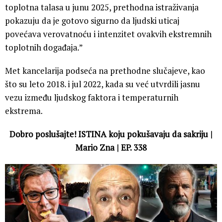
toplotna talasa u junu 2025, prethodna istraživanja
pokazuju da je gotovo sigurno da ljudski uticaj
povećava verovatnoću i intenzitet ovakvih ekstremnih
toplotnih događaja.”
Met kancelarija podseća na prethodne slučajeve, kao
što su leto 2018. i jul 2022, kada su već utvrdili jasnu
vezu između ljudskog faktora i temperaturnih
ekstrema.
Dobro poslušajte! ISTINA koju pokušavaju da sakriju |
Mario Zna | EP. 338