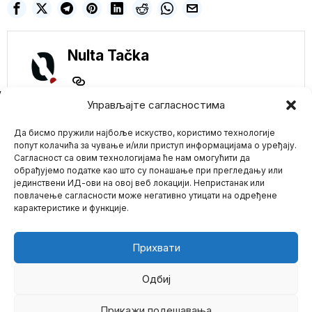
Nulta Tačka
NE PROPUSTITE
Управљајте сагласностима
U ovoj zemlji Vlada
Да бисмо пружили најбоље искуство, користимо технологије
će pokloniti milione
biljaka kanabisa
попут колачића за чување и/или приступ информацијама о уређају.
svojim građanima
Сагласност са овим технологијама ће нам омогућити да
Tajlandski ministar
обрађујемо податке као што су понашање при прегледању или
zdravlja Anutin
јединствени ИД-ови на овој веб локацији. Непристанак или
Mario zna Youtube
Charnvirakul najavio je
повлачење сагласности може негативно утицати на одређене
da će nacionalna
карактеристике и функције.
Impressum
Kontakt
O Nama
Republikanski
kandidat za
predsednika
Прихвати
Ramasvami: Agenda
o klimatskim
promenama je
Одбиј
prevara
Kandidat za predsednika
Прикажи подешавања