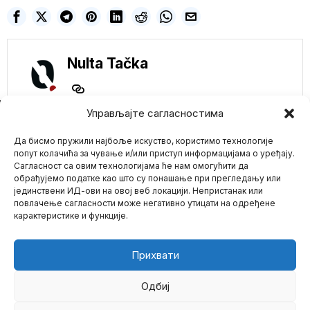
Nulta Tačka
NE PROPUSTITE
Управљајте сагласностима
Samo im je ovo falilo!
Да бисмо пружили најбоље искуство, користимо технологије
EU poziva na prekide
borbi u Gazi kako bi
попут колачића за чување и/или приступ информацијама о уређају.
SZO vakcinisao
Сагласност са овим технологијама ће нам омогућити да
640.000 palestinske
обрађујемо податке као што су понашање при прегледању или
dece
јединствени ИД-ови на овој веб локацији. Непристанак или
Mario zna Youtube
Ranije ovog meseca
повлачење сагласности може негативно утицати на одређене
izvestili smo da je Gaza
карактеристике и функције.
zabeležila svoj
Impressum
Kontakt
O Nama
Savet Evrope
„zabrinut“ zbog
Прихвати
turskog zakona o
dezinformacijama-
Za novinare do 3
Одбиј
godine zatvora
Savet Evrope ocenio je