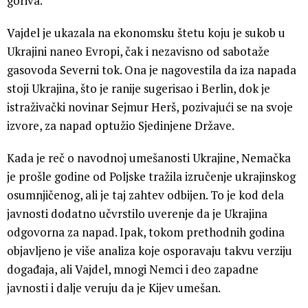
goriva.“
Vajdel je ukazala na ekonomsku štetu koju je sukob u
Ukrajini naneo Evropi, čak i nezavisno od sabotaže
gasovoda Severni tok. Ona je nagovestila da iza napada
stoji Ukrajina, što je ranije sugerisao i Berlin, dok je
istraživački novinar Sejmur Herš, pozivajući se na svoje
izvore, za napad optužio Sjedinjene Države.
Kada je reč o navodnoj umešanosti Ukrajine, Nemačka
je prošle godine od Poljske tražila izručenje ukrajinskog
osumnjičenog, ali je taj zahtev odbijen. To je kod dela
javnosti dodatno učvrstilo uverenje da je Ukrajina
odgovorna za napad. Ipak, tokom prethodnih godina
objavljeno je više analiza koje osporavaju takvu verziju
događaja, ali Vajdel, mnogi Nemci i deo zapadne
javnosti i dalje veruju da je Kijev umešan.