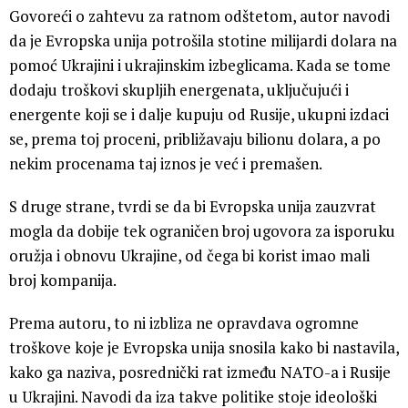
Govoreći o zahtevu za ratnom odštetom, autor navodi
da je Evropska unija potrošila stotine milijardi dolara na
pomoć Ukrajini i ukrajinskim izbeglicama. Kada se tome
dodaju troškovi skupljih energenata, uključujući i
energente koji se i dalje kupuju od Rusije, ukupni izdaci
se, prema toj proceni, približavaju bilionu dolara, a po
nekim procenama taj iznos je već i premašen.
S druge strane, tvrdi se da bi Evropska unija zauzvrat
mogla da dobije tek ograničen broj ugovora za isporuku
oružja i obnovu Ukrajine, od čega bi korist imao mali
broj kompanija.
Prema autoru, to ni izbliza ne opravdava ogromne
troškove koje je Evropska unija snosila kako bi nastavila,
kako ga naziva, posrednički rat između NATO-a i Rusije
u Ukrajini. Navodi da iza takve politike stoje ideološki