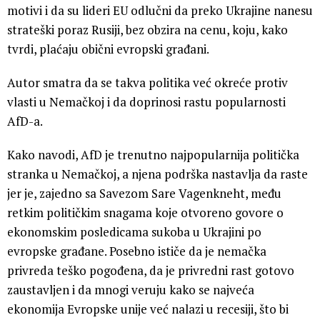
motivi i da su lideri EU odlučni da preko Ukrajine nanesu
strateški poraz Rusiji, bez obzira na cenu, koju, kako
tvrdi, plaćaju obični evropski građani.
Autor smatra da se takva politika već okreće protiv
vlasti u Nemačkoj i da doprinosi rastu popularnosti
AfD-a.
Kako navodi, AfD je trenutno najpopularnija politička
stranka u Nemačkoj, a njena podrška nastavlja da raste
jer je, zajedno sa Savezom Sare Vagenkneht, među
retkim političkim snagama koje otvoreno govore o
ekonomskim posledicama sukoba u Ukrajini po
evropske građane. Posebno ističe da je nemačka
privreda teško pogođena, da je privredni rast gotovo
zaustavljen i da mnogi veruju kako se najveća
ekonomija Evropske unije već nalazi u recesiji, što bi