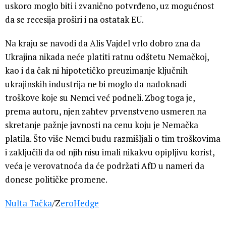
uskoro moglo biti i zvanično potvrđeno, uz mogućnost
da se recesija proširi i na ostatak EU.
Na kraju se navodi da Alis Vajdel vrlo dobro zna da
Ukrajina nikada neće platiti ratnu odštetu Nemačkoj,
kao i da čak ni hipotetičko preuzimanje ključnih
ukrajinskih industrija ne bi moglo da nadoknadi
troškove koje su Nemci već podneli. Zbog toga je,
prema autoru, njen zahtev prvenstveno usmeren na
skretanje pažnje javnosti na cenu koju je Nemačka
platila. Što više Nemci budu razmišljali o tim troškovima
i zaključili da od njih nisu imali nikakvu opipljivu korist,
veća je verovatnoća da će podržati AfD u nameri da
donese političke promene.
Nulta Tačka
/Z
eroHedge