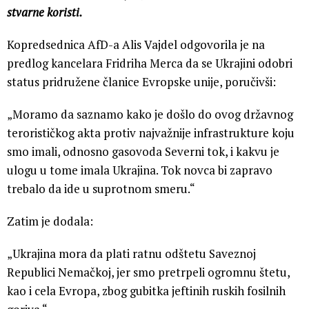
stvarne koristi.
Kopredsednica AfD-a Alis Vajdel odgovorila je na
predlog kancelara Fridriha Merca da se Ukrajini odobri
status pridružene članice Evropske unije, poručivši:
„Moramo da saznamo kako je došlo do ovog državnog
terorističkog akta protiv najvažnije infrastrukture koju
smo imali, odnosno gasovoda Severni tok, i kakvu je
ulogu u tome imala Ukrajina. Tok novca bi zapravo
trebalo da ide u suprotnom smeru.“
Zatim je dodala:
„Ukrajina mora da plati ratnu odštetu Saveznoj
Republici Nemačkoj, jer smo pretrpeli ogromnu štetu,
kao i cela Evropa, zbog gubitka jeftinih ruskih fosilnih