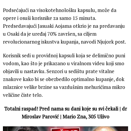
Podsećajući na visokotehnološku kapsulu, može da
opere i osuši korisnike za samo 15 minuta.
Predsedavajući Jasuaki Aojama otkrio je na predavanju
u Osaki da je uređaj 70% završen, sa ciljem
revolucionarnog iskustva kupanja, navodi Njujork post.
Korisnik sedi u providnoj kapsuli koja se delimično puni
vodom, kao što je prikazano u viralnom videu koji smo
objavili u nastavku. Senzori u sedištu prate vitalne
znakove kako bi se obezbedilo optimalno kupanje, dok
mlaznice velike brzine sa vazdušnim mehurićima mikro
veličine čiste telo.
Totalni raspad! Pred nama su dani koje su svi čekali | dr
Miroslav Parović | Mario Zna, 305 Uživo