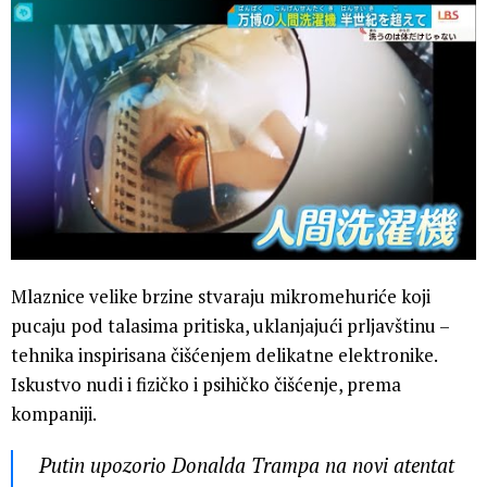
Mlaznice velike brzine stvaraju mikromehuriće koji
pucaju pod talasima pritiska, uklanjajući prljavštinu –
tehnika inspirisana čišćenjem delikatne elektronike.
Iskustvo nudi i fizičko i psihičko čišćenje, prema
kompaniji.
Putin upozorio Donalda Trampa na novi atentat