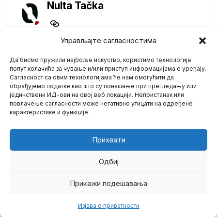
Nulta Tačka
Управљајте сагласностима
NE PROPUSTITE
Да бисмо пружили најбоље искуство, користимо технологије
Bivša portparolka
Zelenskog: „Živi od
попут колачића за чување и/или приступ информацијама о уређају.
rata, zašto bi ga
Сагласност са овим технологијама ће нам омогућити да
završio?”
обрађујемо податке као што су понашање при прегледању или
Ukrajinski lider Vladimir
јединствени ИД-ови на овој веб локацији. Непристанак или
Mario zna Youtube
Zelenski produžava
повлачење сагласности може негативно утицати на одређене
sukob svoje zemlje sa
карактеристике и функције.
Rusijom
Impressum
Kontakt
O Nama
Vrhovni sud u
Americi doneo
Прихвати
odluku: Vlasnici
preduzeća mogu da
odbiju da usluže
Одбиј
LGBTQ populaciju
Vrhovni sud u Americi
Прикажи подешавања
©
2026
- Sva prava zadržana.
doneo je odluku da će
kompanije,
Изјава о приватности