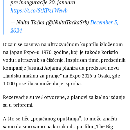
pre inauguracije 20. januara
https://t.co/StXPz1Wewb
— Nulta Tačka (@NultaTackaSrb)
December 3,
2024
Dizajn se zasniva na ultrazvučnom kupatilu izloženom
na Japan Expo-u 1970. godine, koji je takođe koristio
vodu i ultrazvuk za čišćenje. Inspirisan time, predsednik
kompanije Jasuaki Aojama planira da predstavi novu
„ljudsku mašinu za pranje” na Expo 2025 u Osaki, gde
1.000 posetilaca može da je isproba.
Rezervacije su već otvorene, a planovi za kućno izdanje
su u pripremi.
A što se tiče „pojačanog opuštanja“, to može značiti
samo da smo samo na korak od…pa, film „The Big