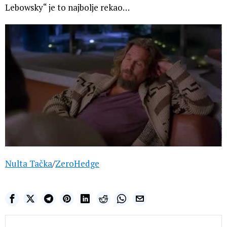
Lebowsky“ je to najbolje rekao…
Nulta Tačka
/
ZeroHedge