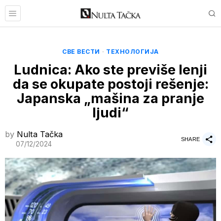
СВЕ ВЕСТИ
·
ТЕХНОЛОГИЈА
Ludnica: Ako ste previše lenji
da se okupate postoji rešenje:
Japanska „mašina za pranje
ljudi“
by
Nulta Tačka
SHARE
07/12/2024