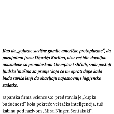
Kao da „gojazne suvišne gomile američke protoplazme“, da
pozajmimo frazu Džordža Karlina, nisu već bile dovoljno
unazađene sa pronalaskom Ozempica i sličnih, sada postoji
ljudska ‘mašina za pranje’ koja će im oprati dupe kada
budu suviše lenji da obavljaju najosnovnije higijenske
zadatke.
Japanska firma Science Co. predstavila je „kupku
budućnosti“ koju pokreće veštačka inteligencija, tuš
kabinu pod nazivom „Mirai Ningen Sentakuki“.