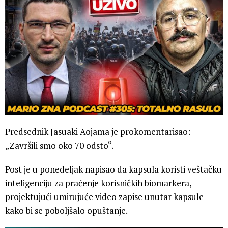
Predsednik Jasuaki Aojama je prokomentarisao:
„Završili smo oko 70 odsto“.
Post je u ponedeljak napisao da kapsula koristi veštačku
inteligenciju za praćenje korisničkih biomarkera,
projektujući umirujuće video zapise unutar kapsule
kako bi se poboljšalo opuštanje.