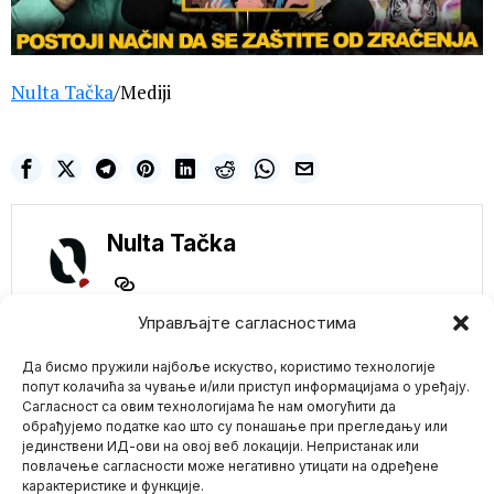
Nulta Tačka
/Mediji
Nulta Tačka
Управљајте сагласностима
NE PROPUSTITE
Да бисмо пружили најбоље искуство, користимо технологије
CNN „upozorava“
gledaoce da je novi
попут колачића за чување и/или приступ информацијама о уређају.
film „Sound of
Сагласност са овим технологијама ће нам омогућити да
Freedom“
обрађујемо податке као што су понашање при прегледању или
propaganda protiv
јединствени ИД-ови на овој веб локацији. Непристанак или
Mario zna Youtube
pedofilije
повлачење сагласности може негативно утицати на одређене
CNN je upozorio svoju
карактеристике и функције.
publiku da novi film protiv