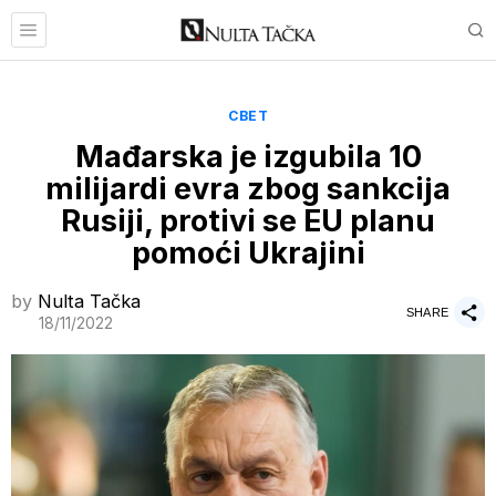
СВЕТ
Mađarska je izgubila 10
milijardi evra zbog sankcija
Rusiji, protivi se EU planu
pomoći Ukrajini
by
Nulta Tačka
SHARE
18/11/2022