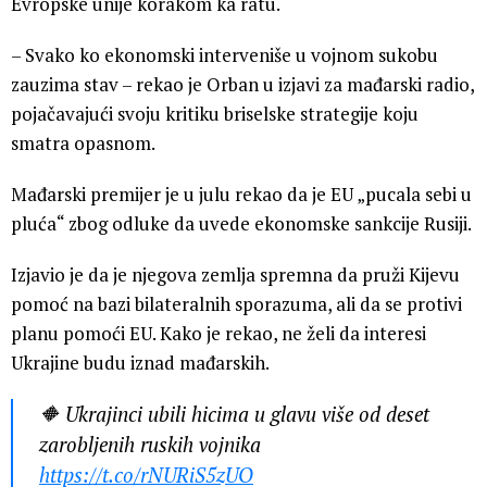
Evropske unije korakom ka ratu.
– Svako ko ekonomski interveniše u vojnom sukobu
zauzima stav – rekao je Orban u izjavi za mađarski radio,
pojačavajući svoju kritiku briselske strategije koju
smatra opasnom.
Mađarski premijer je u julu rekao da je EU „pucala sebi u
pluća“ zbog odluke da uvede ekonomske sankcije Rusiji.
Izjavio je da je njegova zemlja spremna da pruži Kijevu
pomoć na bazi bilateralnih sporazuma, ali da se protivi
planu pomoći EU. Kako je rekao, ne želi da interesi
Ukrajine budu iznad mađarskih.
🔶 Ukrajinci ubili hicima u glavu više od deset
zarobljenih ruskih vojnika
https://t.co/rNURiS5zUO