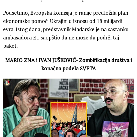
Podsetimo, Evropska komisija je ranije predložila plan
ekonomske pomoći Ukrajini u iznosu od 18 milijardi
evra. Istog dana, predstavnik Mađarske je na sastanku
ambasadora EU saopštio da ne može da podrž
i
taj
paket.
MARIO ZNA i IVAN JUŠKOVIĆ- Zombifikacija društva i
konačna podela SVETA