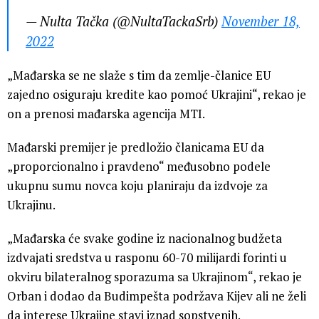
— Nulta Tačka (@NultaTackaSrb)
November 18,
2022
„Mađarska se ne slaže s tim da zemlje-članice EU
zajedno osiguraju kredite kao pomoć Ukrajini“, rekao je
on a prenosi mađarska agencija MTI.
Mađarski premijer je predložio članicama EU da
„proporcionalno i pravdeno“ međusobno podele
ukupnu sumu novca koju planiraju da izdvoje za
Ukrajinu.
„Mađarska će svake godine iz nacionalnog budžeta
izdvajati sredstva u rasponu 60-70 milijardi forinti u
okviru bilateralnog sporazuma sa Ukrajinom“, rekao je
Orban i dodao da Budimpešta podržava Kijev ali ne želi
da interese Ukrajine stavi iznad sopstvenih.