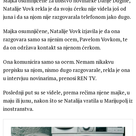
Majka osumnjičene za ubistvo novinarke Darije Dugine,
Natalije Vovk rekla je da svoju ćerku nije videla još od
juna i da sa njom nije razgovarala telefonom jako dugo.
Majka osumnjičene, Natalije Vovk izjavila je da ona
razgovara samo sa njenim ocem, Pavelom Vovkom, te
da on održava kontakt sa njenom ćerkom.
Ona komunicira samo sa ocem. Nemam nikakvu
prepisku sa njom, nismo dugo razgovarale, rekla je ona
u intervjuu novinarima, prenosi REN TV.
Poslednji put su se videle, prema rečima njene majke, u
maju ili junu, nakon što se Natalija vratila u Marijupolj iz
inostranstva.