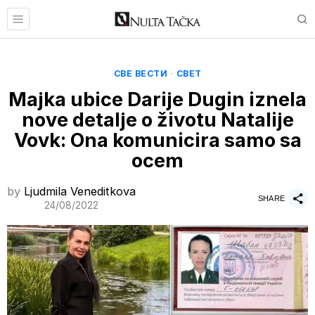
СВЕ ВЕСТИ
·
СВЕТ
Majka ubice Darije Dugin iznela
nove detalje o životu Natalije
Vovk: Ona komunicira samo sa
ocem
by
Ljudmila Veneditkova
SHARE
24/08/2022