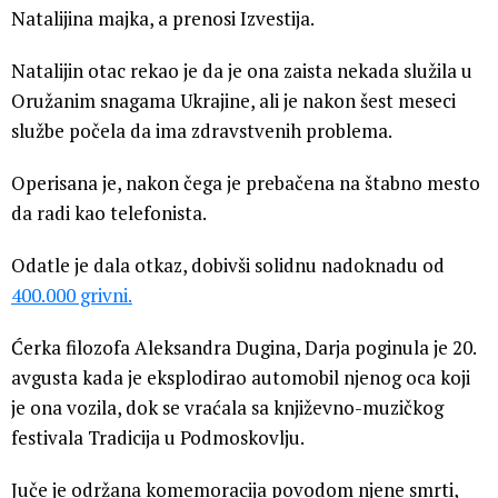
Natalijina majka, a prenosi Izvestija.
Natalijin otac rekao je da je ona zaista nekada služila u
Oružanim snagama Ukrajine, ali je nakon šest meseci
službe počela da ima zdravstvenih problema.
Operisana je, nakon čega je prebačena na štabno mesto
da radi kao telefonista.
Odatle je dala otkaz, dobivši solidnu nadoknadu od
400.000 grivni.
Ćerka filozofa Aleksandra Dugina, Darja poginula je 20.
avgusta kada je eksplodirao automobil njenog oca koji
je ona vozila, dok se vraćala sa književno-muzičkog
festivala Tradicija u Podmoskovlju.
Juče je održana komemoracija povodom njene smrti,