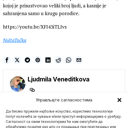
kojoj je prisustvovao veliki broj ljudi, a kasnije je
sahranjena samo u krugu porodice.
https://youtu.be/XFI43iTLIvs
NultaTačka
Ljudmila Veneditkova
Управљајте сагласностима
NE PROPUSTITE
Да бисмо пружили најбоље искуство, користимо технологије
попут колачића за чување и/или приступ информацијама о уређају.
Brisel zapenio! Elon
Сагласност са овим технологијама ће нам омогућити да
Mask povukao
обрађујемо податке као што су понашање при прегледању или