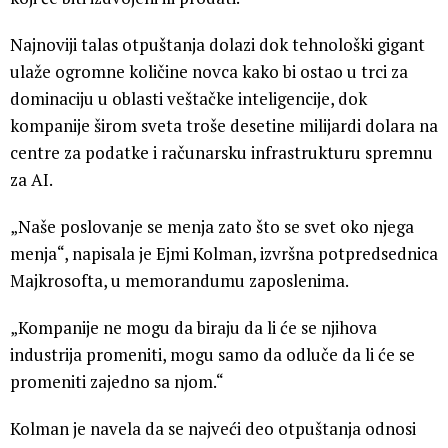
Najnoviji talas otpuštanja dolazi dok tehnološki gigant
ulaže ogromne količine novca kako bi ostao u trci za
dominaciju u oblasti veštačke inteligencije, dok
kompanije širom sveta troše desetine milijardi dolara na
centre za podatke i računarsku infrastrukturu spremnu
za AI.
„Naše poslovanje se menja zato što se svet oko njega
menja“, napisala je Ejmi Kolman, izvršna potpredsednica
Majkrosofta, u memorandumu zaposlenima.
„Kompanije ne mogu da biraju da li će se njihova
industrija promeniti, mogu samo da odluče da li će se
promeniti zajedno sa njom.“
Kolman je navela da se najveći deo otpuštanja odnosi