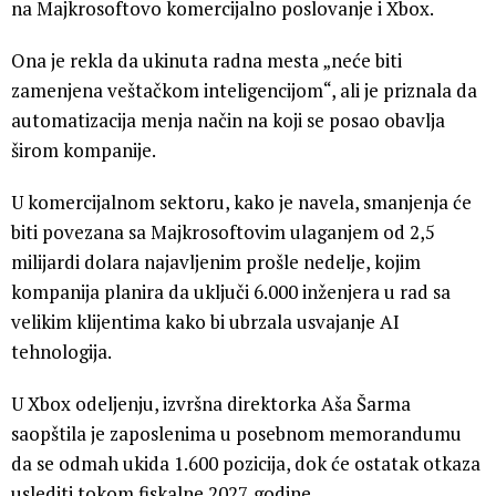
na Majkrosoftovo komercijalno poslovanje i Xbox.
Ona je rekla da ukinuta radna mesta „neće biti
zamenjena veštačkom inteligencijom“, ali je priznala da
automatizacija menja način na koji se posao obavlja
širom kompanije.
U komercijalnom sektoru, kako je navela, smanjenja će
biti povezana sa Majkrosoftovim ulaganjem od 2,5
milijardi dolara najavljenim prošle nedelje, kojim
kompanija planira da uključi 6.000 inženjera u rad sa
velikim klijentima kako bi ubrzala usvajanje AI
tehnologija.
U Xbox odeljenju, izvršna direktorka Aša Šarma
saopštila je zaposlenima u posebnom memorandumu
da se odmah ukida 1.600 pozicija, dok će ostatak otkaza
uslediti tokom fiskalne 2027. godine.