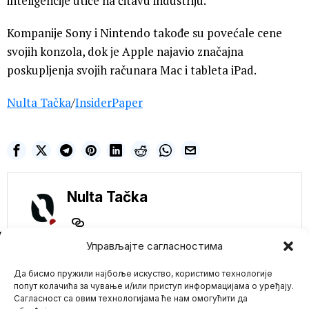
inteligencije utiče na čitavu industriju.
Kompanije Sony i Nintendo takođe su povećale cene
svojih konzola, dok je Apple najavio značajna
poskupljenja svojih računara Mac i tableta iPad.
Nulta Tačka
/
InsiderPaper
Nulta Tačka
NE PROPUSTITE
Управљајте сагласностима
Ministarstvo
zdtravlja Velike
Да бисмо пружили најбоље искуство, користимо технологије
Britanije prestaje sa
попут колачића за чување и/или приступ информацијама о уређају.
objavljivanjem COVID
Сагласност са овим технологијама ће нам омогућити да
19 projekcija- Traži