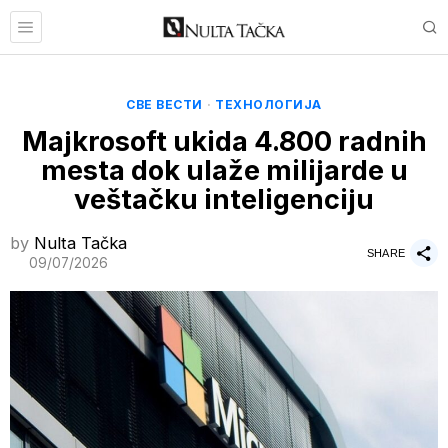
СВЕ ВЕСТИ
·
ТЕХНОЛОГИЈА
Majkrosoft ukida 4.800 radnih
mesta dok ulaže milijarde u
veštačku inteligenciju
by
Nulta Tačka
SHARE
09/07/2026