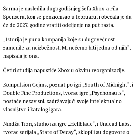
Šarma je nasledila dugogodišnjeg šefa Xbox-a Fila
Spensera, koji se penzionisao u februaru, i obećala je da
će do 2027. godine vratiti odeljenje na put rasta.
„Istorija je puna kompanija koje su dugovečnost
zamenile za neizbežnost. Mi nećemo biti jedna od njih“,
napisala je ona.
Četiri studija napustiće Xbox u okviru reorganizacije.
Kompulsion Gejms, poznat po igri „South of Midnight“, i
Double Fine Productions, tvorac igre „Psychonauts“,
postaće nezavisni, zadržavajući svoje intelektualno
vlasništvo i katalog igara.
Nindža Tiori, studio iza igre „Hellblade“, i Undead Labs,
tvorac serijala „State of Decay“, sklopili su dogovore o