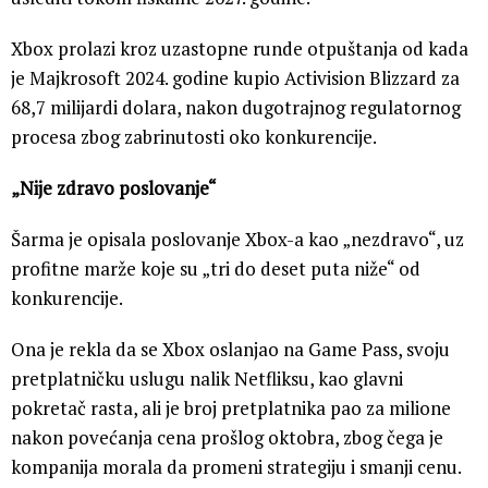
Xbox prolazi kroz uzastopne runde otpuštanja od kada
je Majkrosoft 2024. godine kupio Activision Blizzard za
68,7 milijardi dolara, nakon dugotrajnog regulatornog
procesa zbog zabrinutosti oko konkurencije.
„Nije zdravo poslovanje“
Šarma je opisala poslovanje Xbox-a kao „nezdravo“, uz
profitne marže koje su „tri do deset puta niže“ od
konkurencije.
Ona je rekla da se Xbox oslanjao na Game Pass, svoju
pretplatničku uslugu nalik Netfliksu, kao glavni
pokretač rasta, ali je broj pretplatnika pao za milione
nakon povećanja cena prošlog oktobra, zbog čega je
kompanija morala da promeni strategiju i smanji cenu.