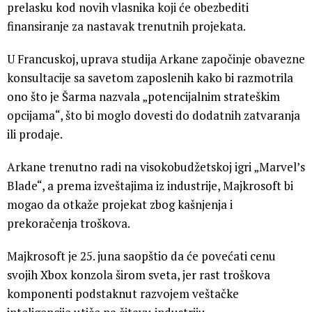
prelasku kod novih vlasnika koji će obezbediti
finansiranje za nastavak trenutnih projekata.
U Francuskoj, uprava studija Arkane započinje obavezne
konsultacije sa savetom zaposlenih kako bi razmotrila
ono što je Šarma nazvala „potencijalnim strateškim
opcijama“, što bi moglo dovesti do dodatnih zatvaranja
ili prodaje.
Arkane trenutno radi na visokobudžetskoj igri „Marvel’s
Blade“, a prema izveštajima iz industrije, Majkrosoft bi
mogao da otkaže projekat zbog kašnjenja i
prekoračenja troškova.
Majkrosoft je 25. juna saopštio da će povećati cenu
svojih Xbox konzola širom sveta, jer rast troškova
komponenti podstaknut razvojem veštačke