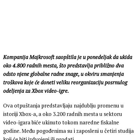
Kompanija Majkrosoft saopštila je u ponedeljak da ukida
oko 4.800 radnih mesta, što predstavlja približno dva
odsto njene globalne radne snage, u okviru smanjenja
troškova koje će doneti veliku reorganizaciju posrnulog
odeljenja za Xbox video-igre.
Ova otpuštanja predstavljaju najdublju promenu u
istoriji Xbox-a, a oko 3.200 radnih mesta u sektoru
video-igara biće ukinuto tokom naredne fiskalne
godine. Među pogođenima su i zaposleni u četiri studija
koji će biti izdvojeni ili prodati.