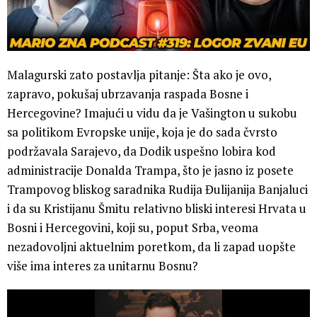
Malagurski zato postavlja pitanje: Šta ako je ovo,
zapravo, pokušaj ubrzavanja raspada Bosne i
Hercegovine? Imajući u vidu da je Vašington u sukobu
sa politikom Evropske unije, koja je do sada čvrsto
podržavala Sarajevo, da Dodik uspešno lobira kod
administracije Donalda Trampa, što je jasno iz posete
Trampovog bliskog saradnika Rudija Đulijanija Banjaluci
i da su Kristijanu Šmitu relativno bliski interesi Hrvata u
Bosni i Hercegovini, koji su, poput Srba, veoma
nezadovoljni aktuelnim poretkom, da li zapad uopšte
više ima interes za unitarnu Bosnu?