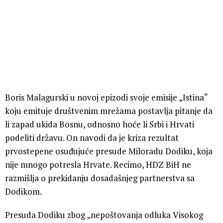
Boris Malagurski u novoj epizodi svoje emisije „Istina“
koju emituje društvenim mrežama postavlja pitanje da
li zapad ukida Bosnu, odnosno hoće li Srbi i Hrvati
podeliti državu. On navodi da je kriza rezultat
prvostepene osuđujuće presude Miloradu Dodiku, koja
nije mnogo potresla Hrvate. Recimo, HDZ BiH ne
razmišlja o prekidanju dosadašnjeg partnerstva sa
Dodikom.
Presuda Dodiku zbog „nepoštovanja odluka Visokog