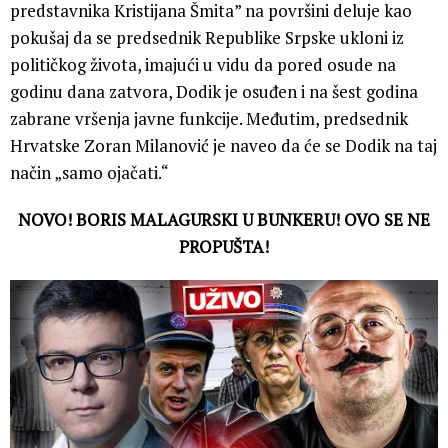
predstavnika Kristijana Šmita” na površini deluje kao
pokušaj da se predsednik Republike Srpske ukloni iz
političkog života, imajući u vidu da pored osude na
godinu dana zatvora, Dodik je osuđen i na šest godina
zabrane vršenja javne funkcije. Međutim, predsednik
Hrvatske Zoran Milanović je naveo da će se Dodik na taj
način „samo ojačati.“
NOVO! BORIS MALAGURSKI U BUNKERU! OVO SE NE
PROPUŠTA!