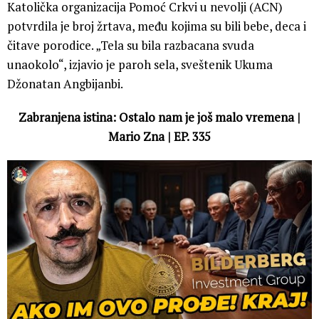
Katolička organizacija Pomoć Crkvi u nevolji (ACN)
potvrdila je broj žrtava, među kojima su bili bebe, deca i
čitave porodice. „Tela su bila razbacana svuda
unaokolo“, izjavio je paroh sela, sveštenik Ukuma
Džonatan Angbijanbi.
Zabranjena istina: Ostalo nam je još malo vremena |
Mario Zna | EP. 335