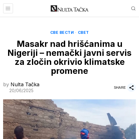
СВЕ ВЕСТИ
·
СВЕТ
Masakr nad hrišćanima u
Nigeriji – nemački javni servis
za zločin okrivio klimatske
promene
by
Nulta Tačka
SHARE
20/06/2025