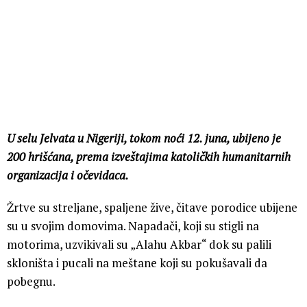
U selu Jelvata u Nigeriji, tokom noći 12. juna, ubijeno je
200 hrišćana, prema izveštajima katoličkih humanitarnih
organizacija i očevidaca.
Žrtve su streljane, spaljene žive, čitave porodice ubijene
su u svojim domovima. Napadači, koji su stigli na
motorima, uzvikivali su „Alahu Akbar“ dok su palili
skloništa i pucali na meštane koji su pokušavali da
pobegnu.