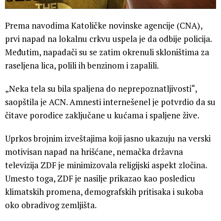
Prema navodima Katoličke novinske agencije (CNA),
prvi napad na lokalnu crkvu uspela je da odbije policija.
Međutim, napadači su se zatim okrenuli skloništima za
raseljena lica, polili ih benzinom i zapalili.
„Neka tela su bila spaljena do neprepoznatljivosti“,
saopštila je ACN. Amnesti internešenel je potvrdio da su
čitave porodice zaključane u kućama i spaljene žive.
Uprkos brojnim izveštajima koji jasno ukazuju na verski
motivisan napad na hrišćane, nemačka državna
televizija ZDF je minimizovala religijski aspekt zločina.
Umesto toga, ZDF je nasilje prikazao kao posledicu
klimatskih promena, demografskih pritisaka i sukoba
oko obradivog zemljišta.