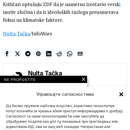
Kritičari optužuju ZDF da je namerno izostavio versk
i
motiv zločina i da iz ideoloških razloga preusmerava
fokus na klimatske faktore.
Nulta Tačka
/InfoWars
Nulta Tačka
NE PROPUSTITE
NOVA KNJIGA
OTKRIVA SVE O
Управљајте сагласностима
SINTETIČKIM
HEMIKALIJAMA KOJE
Да бисмо пружили најбоље искуство, користимо технологије
SU OKO NAS A
IZAZIVAJU ASTMU,
попут колачића за чување и/или приступ информацијама о уређају.
MOŽDANE
Сагласност са овим технологијама ће нам омогућити да
PROBLEME, RAK,
обрађујемо податке као што су понашање при прегледању или
DIJABETES I OSTALA
јединствени ИД-ови на овој веб локацији. Непристанак или
Mario zna Youtube
HRONIČNA