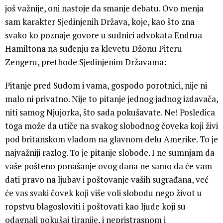
još važnije, oni nastoje da smanje debatu. Ovo menja
sam karakter Sjedinjenih Država, koje, kao što zna
svako ko poznaje govore u sudnici advokata Endrua
Hamiltona na suđenju za klevetu Džonu Piteru
Zengeru, prethode Sjedinjenim Državama:
Pitanje pred Sudom i vama, gospodo porotnici, nije ni
malo ni privatno. Nije to pitanje jednog jadnog izdavača,
niti samog Njujorka, što sada pokušavate. Ne! Posledica
toga može da utiče na svakog slobodnog čoveka koji živi
pod britanskom vladom na glavnom delu Amerike. To je
najvažniji razlog. To je pitanje slobode. I ne sumnjam da
vaše pošteno ponašanje ovog dana ne samo da će vam
dati pravo na ljubav i poštovanje vaših sugrađana, već
će vas svaki čovek koji više voli slobodu nego život u
ropstvu blagosloviti i poštovati kao ljude koji su
odagnali pokušaj tiranije, i nepristrasnom i