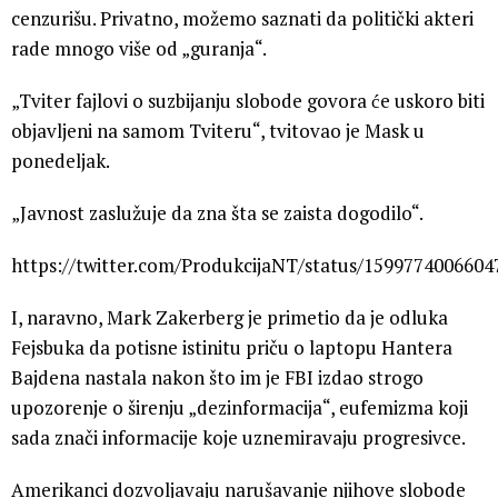
cenzurišu. Privatno, možemo saznati da politički akteri
rade mnogo više od „guranja“.
„Tviter fajlovi o suzbijanju slobode govora će uskoro biti
objavljeni na samom Tviteru“, tvitovao je Mask u
ponedeljak.
„Javnost zaslužuje da zna šta se zaista dogodilo“.
https://twitter.com/ProdukcijaNT/status/159977400660
I, naravno, Mark Zakerberg je primetio da je odluka
Fejsbuka da potisne istinitu priču o laptopu Hantera
Bajdena nastala nakon što im je FBI izdao strogo
upozorenje o širenju „dezinformacija“, eufemizma koji
sada znači informacije koje uznemiravaju progresivce.
Amerikanci dozvoljavaju narušavanje njihove slobode