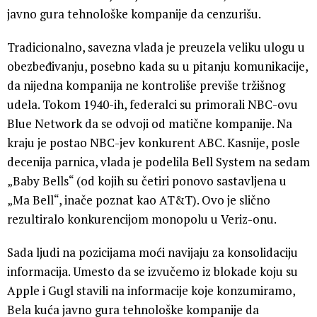
javno gura tehnološke kompanije da cenzurišu.
Tradicionalno, savezna vlada je preuzela veliku ulogu u
obezbeđivanju, posebno kada su u pitanju komunikacije,
da nijedna kompanija ne kontroliše previše tržišnog
udela. Tokom 1940-ih, federalci su primorali NBC-ovu
Blue Network da se odvoji od matične kompanije. Na
kraju je postao NBC-jev konkurent ABC. Kasnije, posle
decenija parnica, vlada je podelila Bell System na sedam
„Baby Bells“ (od kojih su četiri ponovo sastavljena u
„Ma Bell“, inače poznat kao AT&T). Ovo je slično
rezultiralo konkurencijom monopolu u Veriz-onu.
Sada ljudi na pozicijama moći navijaju za konsolidaciju
informacija. Umesto da se izvučemo iz blokade koju su
Apple i Gugl stavili na informacije koje konzumiramo,
Bela kuća javno gura tehnološke kompanije da