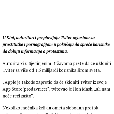
U Kini, autoritarci preplavljuju Tviter oglasima za
prostitutke i pornografijom u pokušaju da spreče korisnike
da dobiju informacije o protestima.
Autoritarci u Sjedinjenim Državama prete da će ukloniti
Tviter sa više od 1,5 milijardi korisnika širom sveta.
„Apple je takođe zapretio da će skloniti Tviter iz svoje
App Store(prodavnice)“, tvitovao je Ilon Mask, „ali nam
neće reći zašto“.
Nekoliko moćnika želi da ometa slobodan protok