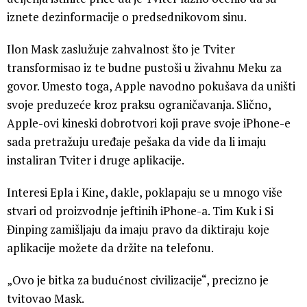
iznete dezinformacije o predsednikovom sinu.
Ilon Mask zaslužuje zahvalnost što je Tviter
transformisao iz te budne pustoši u živahnu Meku za
govor. Umesto toga, Apple navodno pokušava da uništi
svoje preduzeće kroz praksu ograničavanja. Slično,
Apple-ovi kineski dobrotvori koji prave svoje iPhone-e
sada pretražuju uređaje pešaka da vide da li imaju
instaliran Tviter i druge aplikacije.
Interesi Epla i Kine, dakle, poklapaju se u mnogo više
stvari od proizvodnje jeftinih iPhone-a. Tim Kuk i Si
Đinping zamišljaju da imaju pravo da diktiraju koje
aplikacije možete da držite na telefonu.
„Ovo je bitka za budućnost civilizacije“, precizno je
tvitovao Mask.