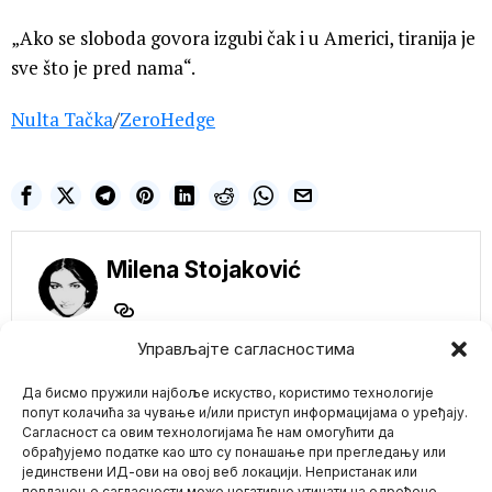
„Ako se sloboda govora izgubi čak i u Americi, tiranija je
sve što je pred nama“.
Nulta Tačka
/
ZeroHedge
Milena Stojaković
Управљајте сагласностима
NE PROPUSTITE
Да бисмо пружили најбоље искуство, користимо технологије
Флуорид: Како
индустрија трује
попут колачића за чување и/или приступ информацијама о уређају.
популацију у име
Сагласност са овим технологијама ће нам омогућити да
профита
обрађујемо податке као што су понашање при прегледању или
Већ деценијама владе
јединствени ИД-ови на овој веб локацији. Непристанак или
Mario zna Youtube
широм света тврде да
повлачење сагласности може негативно утицати на одређене