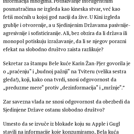
informacija mnogima. Potiskivanje inteligentnim
posmatračima ne izgleda kao kineska stvar, već kao
fetiš moćnih u kojoj god naciji da žive. U Kini izgleda
grublje i otvorenije, a u Sjedinjenim Državama pasivnije-
agresivnije i sofisticiranije. Ali, bez obzira da li država ili
monopol potiskuju izražavanje, da li se njegov porazni
efekat na slobodno društvo zaista razlikuje?
Sekretar za štampu Bele kuće Karin Žan-Pjer govorila je
o „praćenju“ i „budnoj pažnji“ na Tviteru (velika sestra
gleda!), koji, kako ona tvrdi, snosi odgovornost da
„preduzme mere“ protiv „dezinformacija“ i „mržnje“.”
Zar savezna vlada ne snosi odgovornost da obezbedi da
Sjedinjene Države ostanu slobodno društvo?
Umesto da se izvuče iz blokade koju su Apple i Gugl
stavili na informacije koje konzumiramo, Bela kuća