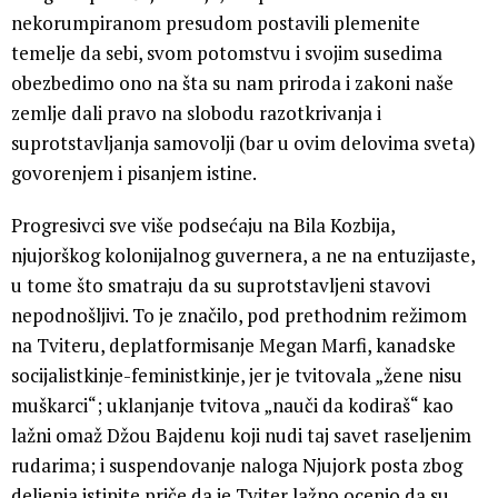
nekorumpiranom presudom postavili plemenite
temelje da sebi, svom potomstvu i svojim susedima
obezbedimo ono na šta su nam priroda i zakoni naše
zemlje dali pravo na slobodu razotkrivanja i
suprotstavljanja samovolji (bar u ovim delovima sveta)
govorenjem i pisanjem istine.
Progresivci sve više podsećaju na Bila Kozbija,
njujorškog kolonijalnog guvernera, a ne na entuzijaste,
u tome što smatraju da su suprotstavljeni stavovi
nepodnošljivi. To je značilo, pod prethodnim režimom
na Tviteru, deplatformisanje Megan Marfi, kanadske
socijalistkinje-feministkinje, jer je tvitovala „žene nisu
muškarci“; uklanjanje tvitova „nauči da kodiraš“ kao
lažni omaž Džou Bajdenu koji nudi taj savet raseljenim
rudarima; i suspendovanje naloga Njujork posta zbog
deljenja istinite priče da je Tviter lažno ocenio da su