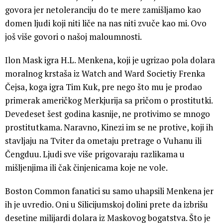
govora jer netoleranciju do te mere zamišljamo kao
domen ljudi koji niti liče na nas niti zvuče kao mi. Ovo
još više govori o našoj maloumnosti.
Ilon Mask igra H.L. Menkena, koji je ugrizao pola dolara
moralnog krstaša iz Watch and Ward Societiy Frenka
Čejsa, koga igra Tim Kuk, pre nego što mu je prodao
primerak američkog Merkjurija sa pričom o prostitutki.
Devedeset šest godina kasnije, ne protivimo se mnogo
prostitutkama. Naravno, Kinezi im se ne protive, koji ih
stavljaju na Tviter da ometaju pretrage o Vuhanu ili
Čengduu. Ljudi sve više prigovaraju razlikama u
mišljenjima ili čak činjenicama koje ne vole.
Boston Common fanatici su samo uhapsili Menkena jer
ih je uvredio. Oni u Silicijumskoj dolini prete da izbrišu
desetine milijardi dolara iz Maskovog bogatstva. Što je